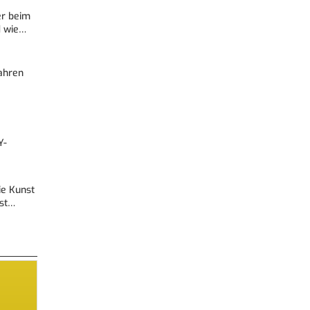
er beim
d wie…
Fahren
Y-
Die Kunst
est…