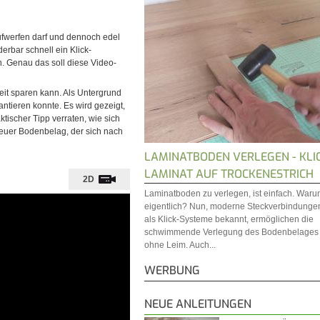
ufwerfen darf und dennoch edel
derbar schnell ein Klick-
. Genau das soll diese Video-
it sparen kann. Als Untergrund
ntieren konnte. Es wird gezeigt,
ktischer Tipp verraten, wie sich
neuer Bodenbelag, der sich nach
LAMINATBODEN VERLEGEN - KLI
LAMINAT AUF TROCKENESTRICH
2D
Laminatboden zu verlegen, ist einfach. War
eigentlich? Nun, moderne Steckverbindunge
als Klick-Systeme bekannt, ermöglichen die
schwimmende Verlegung des Bodenbelages
ohne Leim. Auch...
WERBUNG
NEUE ANLEITUNGEN