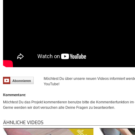
Möchtest Du über unsere neuen Videos informiert werd
Abonnieren
YouTube!
Kommentare:
Möchtest Du das Projekt kommentieren benutze bitte die Kommentierfunktion im e
Gerne werden wir dort versuchen alle Deine Fragen zu beantworten.
ÄHNLICHE VIDEOS