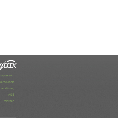
Impressum
dverzeichnis
zerklärung
AGB
Werben