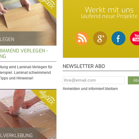
Werkt mit uns
laufend neue Projekte
IMMEND VERLEGEN -
UNG
NEWSLETTER ABO
itung wird Laminat-Verlegen für
erspiel. Laminat schwimmend
 Tipps und Hinweise!
E-Mail Addresse
*
Anmelden und informiert bleiben