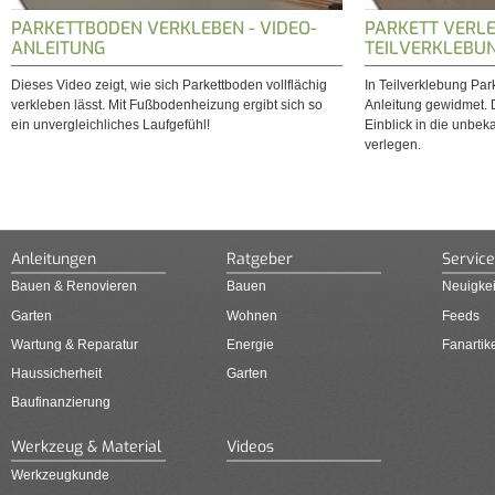
PARKETTBODEN VERKLEBEN - VIDEO-
PARKETT VERLE
ANLEITUNG
TEILVERKLEBU
Dieses Video zeigt, wie sich Parkettboden vollflächig
In Teilverklebung Park
verkleben lässt. Mit Fußbodenheizung ergibt sich so
Anleitung gewidmet. 
ein unvergleichliches Laufgefühl!
Einblick in die unbeka
verlegen.
Anleitungen
Ratgeber
Service
Bauen & Renovieren
Bauen
Neuigkei
Garten
Wohnen
Feeds
Wartung & Reparatur
Energie
Fanartik
Haussicherheit
Garten
Baufinanzierung
Werkzeug & Material
Videos
Werkzeugkunde