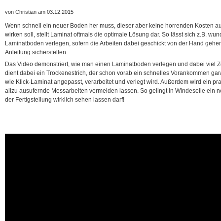
von Christian am 03.12.2015
Wenn schnell ein neuer Boden her muss, dieser aber keine horrenden Kosten a
wirken soll, stellt Laminat oftmals die optimale Lösung dar. So lässt sich z.B. wun
Laminatboden verlegen, sofern die Arbeiten dabei geschickt von der Hand gehen
Anleitung sicherstellen.
Das Video demonstriert, wie man einen Laminatboden verlegen und dabei viel Ze
dient dabei ein Trockenestrich, der schon vorab ein schnelles Vorankommen gara
wie Klick-Laminat angepasst, verarbeitet und verlegt wird. Außerdem wird ein pra
allzu ausufernde Messarbeiten vermeiden lassen. So gelingt in Windeseile ein 
der Fertigstellung wirklich sehen lassen darf!