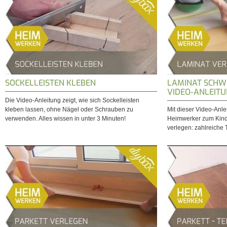
SOCKELLEISTEN KLEBEN
LAMINAT SCHW
VIDEO-ANLEIT
Die Video-Anleitung zeigt, wie sich Sockelleisten
kleben lassen, ohne Nägel oder Schrauben zu
Mit dieser Video-Anle
verwenden. Alles wissen in unter 3 Minuten!
Heimwerker zum Kind
verlegen: zahlreiche