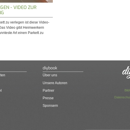
GEN - VIDEO ZUR
NG
ett zu verlegen ist diese Video-
Das Video gibt Heimwerkern
nnteste Art einen Parkett zu
diybook
ten
Über uns
Unsere Autoren
Bil
el
Partner
Datenschut
Presse
Sponsern