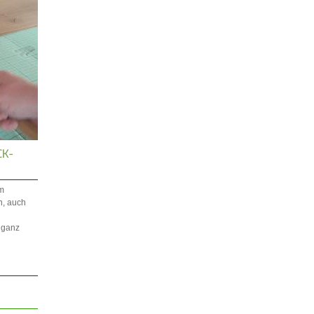
CK-
um
n, auch
 ganz