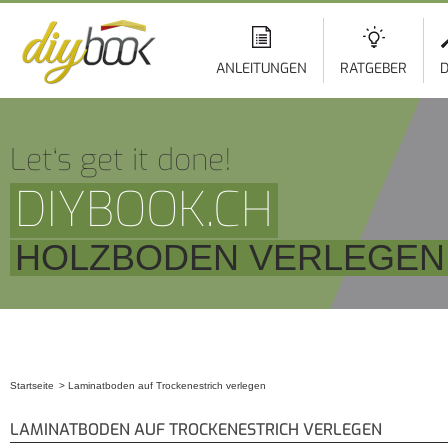
ANLEITUNGEN
RATGEBER
D
Let‘s get it done!
DIYBOOK.CH
HOLZBODEN VERLEGEN
Startseite
Laminatboden auf Trockenestrich verlegen
Sie sind hier
LAMINATBODEN AUF TROCKENESTRICH VERLEGEN