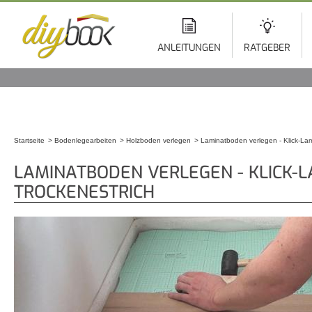
Di
z
In
ANLEITUNGEN
RATGEBER
Startseite
Bodenlegearbeiten
Holzboden verlegen
Laminatboden verlegen - Klick-Lam
Sie sind hier
LAMINATBODEN VERLEGEN - KLICK-L
TROCKENESTRICH