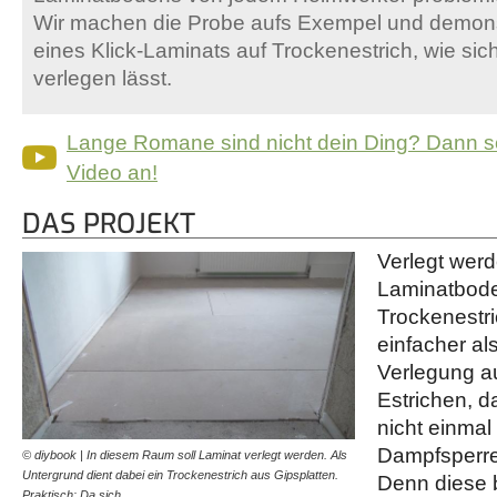
Wir machen die Probe aufs Exempel und demon
eines Klick-Laminats auf Trockenestrich, wie si
verlegen lässt.
Lange Romane sind nicht dein Ding? Dann s
Video an!
DAS PROJEKT
Verlegt werd
Laminatbode
Trockenestri
einfacher a
Verlegung a
Estrichen, d
nicht einma
Dampfsperr
© diybook | In diesem Raum soll Laminat verlegt werden. Als
Untergrund dient dabei ein Trockenestrich aus Gipsplatten.
Denn diese b
Praktisch: Da sich…