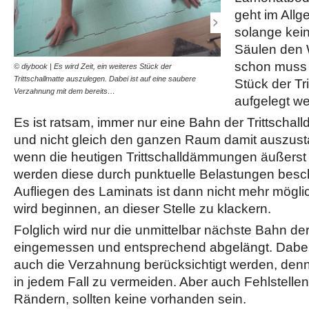
geht im Allg
solange kei
Säulen den 
schon muss 
© diybook | Es wird Zeit, ein weiteres Stück der
© diybook | Die Trittschal
Trittschallmatte auszulegen. Dabei ist auf eine saubere
Cutter zuschneiden, was be
Stück der T
Verzahnung mit dem bereits…
Sie sollte aber…
aufgelegt w
Es ist ratsam, immer nur eine Bahn der Trittsch
und nicht gleich den ganzen Raum damit auszust
wenn die heutigen Trittschalldämmungen äußerst d
werden diese durch punktuelle Belastungen besc
Aufliegen des Laminats ist dann nicht mehr mögl
wird beginnen, an dieser Stelle zu klackern.
Folglich wird nur die unmittelbar nächste Bahn der
eingemessen und entsprechend abgelängt. Dabei s
auch die Verzahnung berücksichtigt werden, den
in jedem Fall zu vermeiden. Aber auch Fehlstellen
Rändern, sollten keine vorhanden sein.