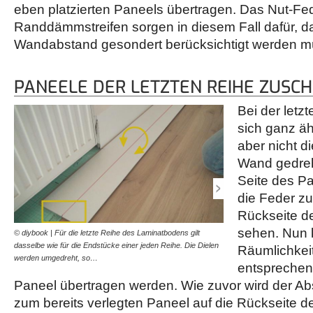
eben platzierten Paneels übertragen. Das Nut-Fe
Randdämmstreifen sorgen in diesem Fall dafür, da
Wandabstand gesondert berücksichtigt werden m
PANEELE DER LETZTEN REIHE ZUSC
Bei der letz
sich ganz äh
aber nicht d
Wand gedreh
Seite des Pa
die Feder z
Rückseite de
sehen. Nun 
© diybook | Für die letzte Reihe des Laminatbodens gilt
© diybook | Im Bereich d
dasselbe wie für die Endstücke einer jeden Reihe. Die Dielen
beim Türstock der Zuschn
Räumlichke
werden umgedreht, so…
Entsprechende Markieru
entsprechen
Paneel übertragen werden. Wie zuvor wird der A
zum bereits verlegten Paneel auf die Rückseite 