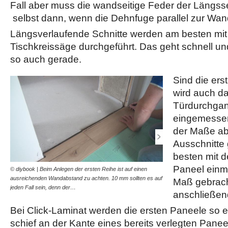
Fall aber muss die wandseitige Feder der Längsse
selbst dann, wenn die Dehnfuge parallel zur Wand
Längsverlaufende Schnitte werden am besten mit
Tischkreissäge durchgeführt. Das geht schnell und
so auch gerade.
Sind die ers
wird auch d
Türdurchgan
eingemesse
der Maße ab
Ausschnitte
besten mit d
Paneel einma
© diybook | Beim Anlegen der ersten Reihe ist auf einen
© diybook | Fallen die sei
ausreichenden Wandabstand zu achten. 10 mm sollten es auf
des Türstocks besonders kl
Maß gebrach
jeden Fall sein, denn der…
Stichsäge. Mit dieser…
anschließen
Bei Click-Laminat werden die ersten Paneele so e
schief an der Kante eines bereits verlegten Pane