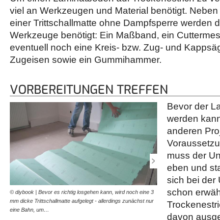
viel an Werkzeugen und Material benötigt. Nebe
einer Trittschallmatte ohne Dampfsperre werden d
Werkzeuge benötigt: Ein Maßband, ein Cuttermess
eventuell noch eine Kreis- bzw. Zug- und Kappsäg
Zugeisen sowie ein Gummihammer.
VORBEREITUNGEN TREFFEN
Bevor der L
werden kann
anderen Pro
Voraussetzu
muss der Un
eben und sta
sich bei der
schon erwäh
© diybook | Bevor es richtig losgehen kann, wird noch eine 3
© diybook | Die erste Reih
mm dicke Trittschallmatte aufgelegt - allerdings zunächst nur
Laminat-Verlegen ist die e
Trockenestri
eine Bahn, um…
sie das…
davon ausg