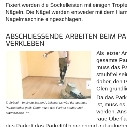
Fixiert werden die Sockelleisten mit einigen Tro
Nägeln. Die Nägel werden entweder mit dem Ham
Nagelmaschine eingeschlagen.
ABSCHLIESSENDE ARBEITEN BEIM PAR
ERKLEBEN
Als letzter A
gesamte Par
muss das Pa
staubfrei sei
daher, den 
Ölen gründl
Da das Parke
© diybook | In einem letzten Arbeitsschritt wird der gesamte
© diybook | Der Poliervor
ist, muss es
Parkettboden geölt. Dafür muss das Parkett sauber und
der Parkettboden das Max
werden. Ans
staubfrei sein. Es…
erreicht hat.
raue Oberfl
das Parkett das Parkettöl hinreichend gut aufne