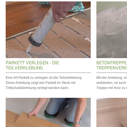
PARKETT VERLEGEN - DIE
BETONTREPPE 
TEILVERKLEBUNG
TREPPENVERK
Eine Art Parkett zu verlegen ist die Teilverklebung.
Mit der Anleitung, 
Diese Anleitung zeigt wie Parkett im Stock mit
verkleiden, ist auc
Trittschalldämmung verlegt werden kann.
Treppe mit Holz zu 