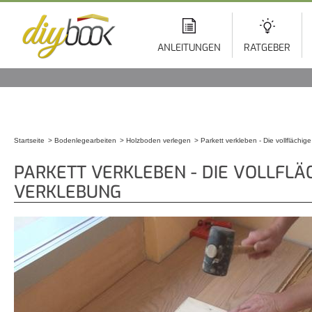
Di
z
In
ANLEITUNGEN
RATGEBER
Startseite
Bodenlegearbeiten
Holzboden verlegen
Parkett verkleben - Die vollflächig
Sie sind hier
PARKETT VERKLEBEN - DIE VOLLFLÄ
VERKLEBUNG