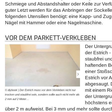
Schmiege und Abstandshalter oder Keile zur Ver
guter Letzt werden für das Anbringen der Sockelle
folgenden Utensilien benöigt: eine Kapp- und Zu
Nägel mit Hammer oder eine Nagelmaschine.
VOR DEM PARKETT-VERKLEBEN
Der Untergru
der Estrich -
staubfrei und
haftenden B
einer Stoßsc
Estrich vor 
abgesaugt. 
mit einem Ri
© diybook | Der Estrich muss vor dem Verkleben nicht nur
© diybook | Bei diesem Pr
trocken und staubfrei sein, sondern sollte auch nicht mehr als
ausgeglichen werden, die 
der Untergru
2 mm auf 2 Meter…
nicht ausbleiben.…
höchstens e
über 2 m aufweist. Bei 3 mm und mehr sollte durch