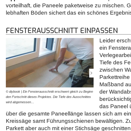
vorteilhaft, die Paneele paketweise zu mischen. 
lebhaften Böden sichert das ein schönes Ergebni
FENSTERAUSSCHNITT EINPASSEN
Leider ersch
ein Fenstera
Verlegearbei
Tiefe des Fe
zwischen Wa
Parkettreihe
Maßband au
der Wandabs
© diybook | Ein Fensterausschnitt erschwert gleich zu Beginn
© diybook | Schnitte über
den Fortschritt dieses Projektes. Die Tiefe des Ausschnittes
sich am einfachsten mit ei
berücksichti
wird abgemessen…
geübte ist das auch…
das Paneel ü
über die gesamte Paneellänge lassen sich am ein
Kreissäge samt Führungsschienen bewältigen. Zu
Parkett aber auch mit einer Stichsäge geschnitte