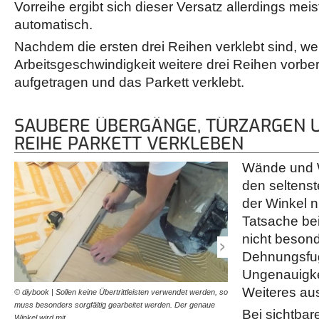
Vorreihe ergibt sich dieser Versatz allerdings mei
automatisch.
Nachdem die ersten drei Reihen verklebt sind, we
Arbeitsgeschwindigkeit weitere drei Reihen vorbere
aufgetragen und das Parkett verklebt.
SAUBERE ÜBERGÄNGE, TÜRZARGEN U
REIHE PARKETT VERKLEBEN
Wände und W
den seltenst
der Winkel ni
Tatsache be
nicht besond
Dehnungsfug
Ungenauigke
Weiteres au
© diybook | Sollen keine Übertrittleisten verwendet werden, so
© diybook | Wurden alle bis
muss besonders sorgfältig gearbeitet werden. Der genaue
verklebt, ist es fast gesch
Bei sichtba
Winkel wird mit…
mit einem Maßband…