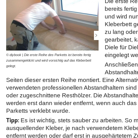
Die erste Re
bereits fert
und wird nun
Kleberbett g
zu lang oder
gearbeitet, 
Diele für Die
eingelegt we
© diybook | Die erste Reihe des Parketts ist bereits fertig
© diybook | Der Wandabsta
zusammengeklickt und wird vorsichtig auf das Kleberbett
Mauervorsprüngen, Heizun
Anschließe
gelegt.
verbauten &quot;Hindern
Abstandhalte
Seiten dieser ersten Reihe montiert. Eine Alternat
verwendeten professionellen Abstandhaltern sind 
oder zugeschnittene Resthölzer. Die Abstandhalter
werden erst dann wieder entfernt, wenn auch das 
Parketts verklebt wurde.
Tipp:
Es ist wichtig, stets sauber zu arbeiten. So 
ausquellender Kleber, je nach verwendetem Klebe
entfernt werden oder darf erst in ausgehärtetem 