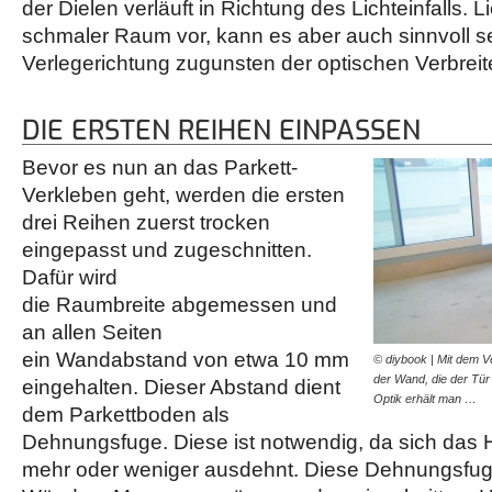
der Dielen verläuft in Richtung des Lichteinfalls. 
schmaler Raum vor, kann es aber auch sinnvoll se
Verlegerichtung zugunsten der optischen Verbrei
DIE ERSTEN REIHEN EINPASSEN
Bevor es nun an das Parkett-
Verkleben geht, werden die ersten
drei Reihen zuerst trocken
eingepasst und zugeschnitten.
Dafür wird
die Raumbreite abgemessen und
an allen Seiten
ein Wandabstand von etwa 10 mm
© diybook | Mit dem V
der Wand, die der Tür
eingehalten. Dieser Abstand dient
Optik erhält man …
dem Parkettboden als
Dehnungsfuge. Diese ist notwendig, da sich das H
mehr oder weniger ausdehnt. Diese Dehnungsfuge