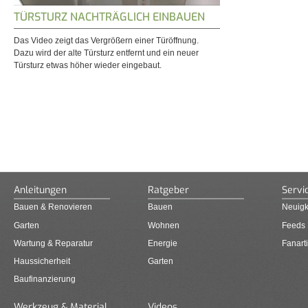
TÜRSTURZ NACHTRÄGLICH EINBAUEN
Das Video zeigt das Vergrößern einer Türöffnung.
Dazu wird der alte Türsturz entfernt und ein neuer
Türsturz etwas höher wieder eingebaut.
Anleitungen
Ratgeber
Servi
Bauen & Renovieren
Bauen
Neuigk
Garten
Wohnen
Feeds
Wartung & Reparatur
Energie
Fanarti
Haussicherheit
Garten
Baufinanzierung
Werkzeug & Material
Videos