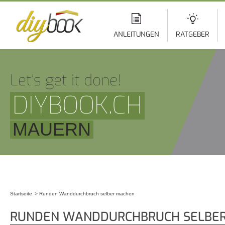
Di
z
In
ANLEITUNGEN
RATGEBER
Let‘s get it done!
DIYBOOK.CH
MAUERN
Startseite
Runden Wanddurchbruch selber machen
Sie sind hier
RUNDEN WANDDURCHBRUCH SELBE