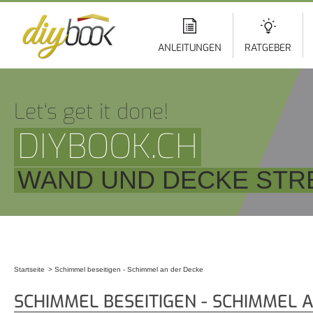
Di
z
In
ANLEITUNGEN
RATGEBER
Let‘s get it done!
DIYBOOK.CH
WAND UND DECKE STR
Startseite
Schimmel beseitigen - Schimmel an der Decke
Sie sind hier
SCHIMMEL BESEITIGEN - SCHIMMEL 