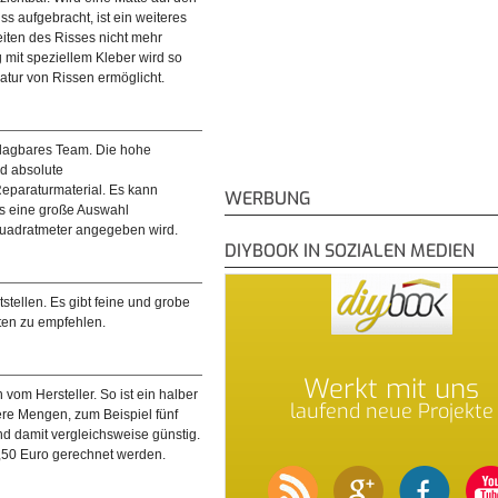
ss aufgebracht, ist ein weiteres
en in Wänden oder im Putz sind
iten des Risses nicht mehr
bar
 mit speziellem Kleber wird so
atur von Rissen ermöglicht.
hlagbares Team. Die hohe
d absolute
eparaturmaterial. Es kann
WERBUNG
es eine große Auswahl
 Quadratmeter angegeben wird.
DIYBOOK IN SOZIALEN MEDIEN
tstellen. Es gibt feine und grobe
ten zu empfehlen.
Werkt mit uns
vom Hersteller. So ist ein halber
laufend neue Projekte
ßere Mengen, zum Beispiel fünf
d damit vergleichsweise günstig.
3,50 Euro gerechnet werden.