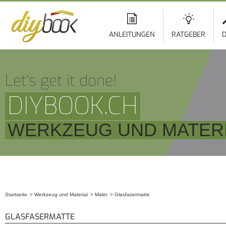
ANLEITUNGEN
RATGEBER
D
Let‘s get it done!
DIYBOOK.CH
WERKZEUG UND MATERI
Startseite
Werkzeug und Material
Maler
Glasfasermatte
Sie sind hier
GLASFASERMATTE