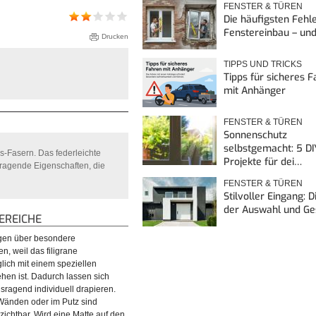
FENSTER & TÜREN
Die häufigsten Fehl
Fenstereinbau – un
Drucken
TIPPS UND TRICKS
Tipps für sicheres 
mit Anhänger
FENSTER & TÜREN
Sonnenschutz
selbstgemacht: 5 DI
s-Fasern. Das federleichte
Projekte für dei…
sragende Eigenschaften, die
FENSTER & TÜREN
Stilvoller Eingang: 
der Auswahl und G
REICHE
ügen über besondere
, weil das filigrane
lich mit einem speziellen
hen ist. Dadurch lassen sich
sragend individuell drapieren.
Wänden oder im Putz sind
ichtbar. Wird eine Matte auf den