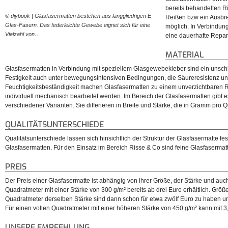
bereits behandelten Ri
© diybook | Glasfasermatten bestehen aus langgliedrigen E-
© diybook | Gerade bei Riss
Reißen bzw ein Ausbre
Glas-Fasern. Das federleichte Gewebe eignet sich für eine
Glasfasermatten unverzicht
möglich. In Verbindung
Vielzahl von…
eine dauerhafte Repar
MATERIAL
Glasfasermatten in Verbindung mit speziellem Glasgewebekleber sind ein unsc
Festigkeit auch unter bewegungsintensiven Bedingungen, die Säureresistenz un
Feuchtigkeitsbeständigkeit machen Glasfasermatten zu einem unverzichtbaren R
individuell mechanisch bearbeitet werden. Im Bereich der Glasfasermatten gibt 
verschiedener Varianten. Sie differieren in Breite und Stärke, die in Gramm pro
QUALITÄTSUNTERSCHIEDE
Qualitätsunterschiede lassen sich hinsichtlich der Struktur der Glasfasermatte fes
Glasfasermatten. Für den Einsatz im Bereich Risse & Co sind feine Glasfasermat
PREIS
Der Preis einer Glasfasermatte ist abhängig von ihrer Größe, der Stärke und auch 
Quadratmeter mit einer Stärke von 300 g/m² bereits ab drei Euro erhältlich. Grö
Quadratmeter derselben Stärke sind dann schon für etwa zwölf Euro zu haben un
Für einen vollen Quadratmeter mit einer höheren Stärke von 450 g/m² kann mit 
UNSERE EMPFEHLUNG