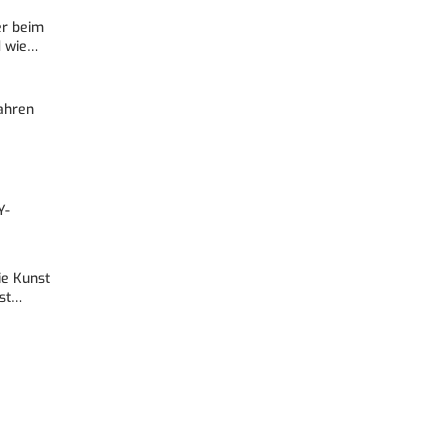
er beim
d wie…
Fahren
Y-
Die Kunst
est…