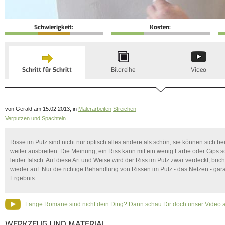
Schwierigkeit:
Kosten:
Schritt für Schritt
Bildreihe
Video
von Gerald am 15.02.2013, in
Malerarbeiten
Streichen
Verputzen und Spachteln
Risse im Putz sind nicht nur optisch alles andere als schön, sie können sich 
weiter ausbreiten. Die Meinung, ein Riss kann mit ein wenig Farbe oder Gips s
leider falsch. Auf diese Art und Weise wird der Riss im Putz zwar verdeckt, bri
wieder auf. Nur die richtige Behandlung von Rissen im Putz - das Netzen - gara
Ergebnis.
Lange Romane sind nicht dein Ding? Dann schau Dir doch unser Video 
WERKZEUG UND MATERIAL