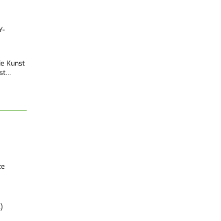
Y-
Die Kunst
est…
ze
)