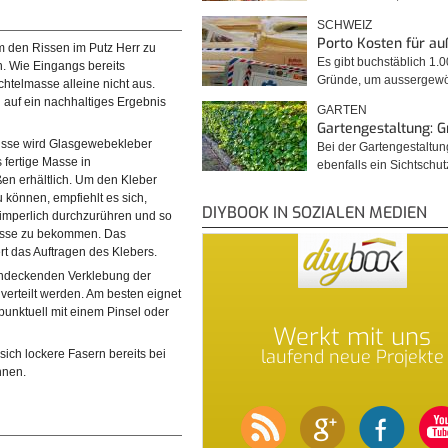
SCHWEIZ
Porto Kosten für a
m den Rissen im Putz Herr zu
Es gibt buchstäblich 1.
n. Wie Eingangs bereits
Gründe, um ausserge
htelmasse alleine nicht aus.
 auf ein nachhaltiges Ergebnis
GARTEN
Gartengestaltung: 
isse wird Glasgewebekleber
Bei der Gartengestaltu
s fertige Masse in
ebenfalls ein Sichtschu
en erhältlich. Um den Kleber
u können, empfiehlt es sich,
DIYBOOK IN SOZIALEN MEDIEN
zimperlich durchzurühren und so
ermatte flächendeckend zu
Masse zu bekommen. Das
leber über die gesamte Fläche
rt das Auftragen des Klebers.
.…
endeckenden Verklebung der
erteilt werden. Am besten eignet
 punktuell mit einem Pinsel oder
Werkt mit uns
laufend neue Projekte
sich lockere Fasern bereits bei
nnen.