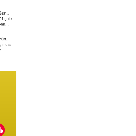
ußer…
001 gute
wöhn…
Grün…
ng muss
tz…