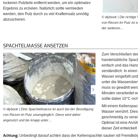
lockeren Putzteile entfernt werden, um ein optimales
Ergebnis zu erzielen. Natürlich sollte vermieden
werden, den Putz durch zu viel Krafteinsatz unnötig
© diybook | Die richtige
abzuscheren.
von Rissen im Putz ist 
der weiteren…
SPACHTELMASSE ANSETZEN
Zum Verschließen der 
handelsübliche Spach
einfach und das Hand
verständlich. In eine
Wasser eingefüllt un
unter die Wasserobe
muss so gewählt werd
Minuten verarbeitet 
sollte dabei 10°C nich
Mit einem Kellenspac
© diybook | Eine Spachtelmasse ist auch bei der Beseitigung
© diybook | Die Spachtelmas
Wasser verrührt. Dies
von Rissen im Putz unumgänglich. Diese wird daher
zwei bis drei Minuten verrührt
geschmeidig zu verarb
angesetzt und bis knapp unter…
Verwenden Sie…
Optimal ist eine Anrü
dieser Zeit entwickelt
Achtung:
Unbedingt darauf achten dass der Kellenspachtel sauber ist! Fremdkörpe