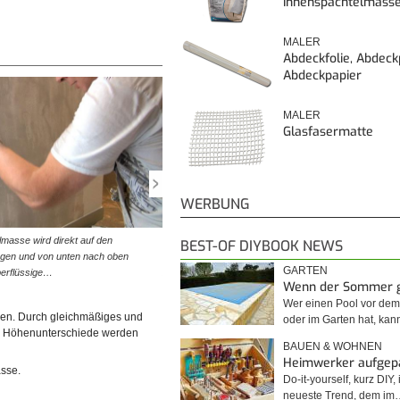
Innenspachtelmass
MALER
Abdeckfolie, Abdeck
Abdeckpapier
MALER
Glasfasermatte
WERBUNG
lmasse wird direkt auf den
© diybook | Dieselben Schritte werden auch von links 
BEST-OF DIYBOOK NEWS
ragen und von unten nach oben
rechts wiederholt, um auch kleinste Risse mit Spacht
GARTEN
berflüssige…
zu füllen. Führen Sie…
Wenn der Sommer 
Wer einen Pool vor de
llen. Durch gleichmäßiges und
oder im Garten hat, kan
ne Höhenunterschiede werden
BAUEN & WOHNEN
Heimwerker aufgep
sse.
Do-it-yourself, kurz DIY, 
neueste Trend, dem im