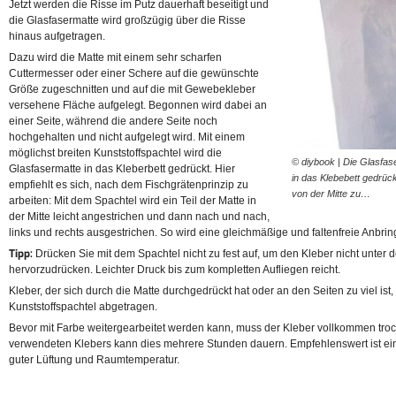
Jetzt werden die Risse im Putz dauerhaft beseitigt und
die Glasfasermatte wird großzügig über die Risse
hinaus aufgetragen.
Dazu wird die Matte mit einem sehr scharfen
Cuttermesser oder einer Schere auf die gewünschte
Größe zugeschnitten und auf die mit Gewebekleber
versehene Fläche aufgelegt. Begonnen wird dabei an
einer Seite, während die andere Seite noch
hochgehalten und nicht aufgelegt wird. Mit einem
möglichst breiten Kunststoffspachtel wird die
© diybook | Die Glasfase
Glasfasermatte in das Kleberbett gedrückt. Hier
in das Klebebett gedrüc
empfiehlt es sich, nach dem Fischgrätenprinzip zu
von der Mitte zu…
arbeiten: Mit dem Spachtel wird ein Teil der Matte in
der Mitte leicht angestrichen und dann nach und nach,
links und rechts ausgestrichen. So wird eine gleichmäßige und faltenfreie Anbrin
Tipp:
Drücken Sie mit dem Spachtel nicht zu fest auf, um den Kleber nicht unter 
hervorzudrücken. Leichter Druck bis zum kompletten Aufliegen reicht.
Kleber, der sich durch die Matte durchgedrückt hat oder an den Seiten zu viel ist,
Kunststoffspachtel abgetragen.
Bevor mit Farbe weitergearbeitet werden kann, muss der Kleber vollkommen troc
verwendeten Klebers kann dies mehrere Stunden dauern. Empfehlenswert ist ei
guter Lüftung und Raumtemperatur.