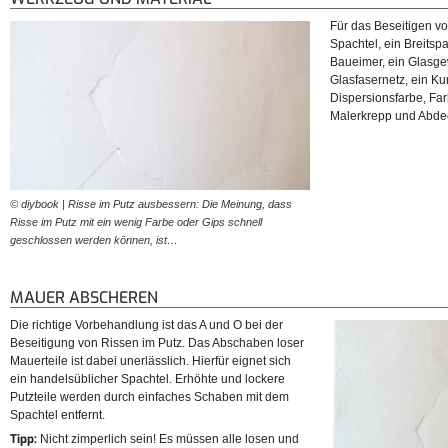
Für das Beseitigen v
Spachtel, ein Breitsp
Baueimer, ein Glasge
Glasfasernetz, ein Kun
Dispersionsfarbe, Farb
Malerkrepp und Abdec
© diybook | Risse im Putz ausbessern: Die Meinung, dass
Risse im Putz mit ein wenig Farbe oder Gips schnell
geschlossen werden können, ist…
MAUER ABSCHEREN
Die richtige Vorbehandlung ist das A und O bei der
Beseitigung von Rissen im Putz. Das Abschaben loser
Mauerteile ist dabei unerlässlich. Hierfür eignet sich
ein handelsüblicher Spachtel. Erhöhte und lockere
Putzteile werden durch einfaches Schaben mit dem
Spachtel entfernt.
Tipp:
Nicht zimperlich sein! Es müssen alle losen und