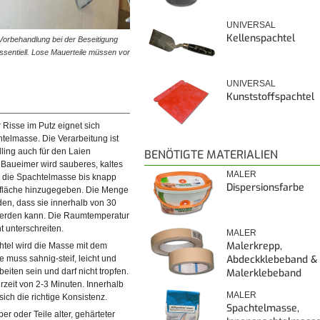
UNIVERSAL
Kellenspachtel
 Vorbehandlung bei der Beseitigung
essentiell. Lose Mauerteile müssen vor
UNIVERSAL
Kunststoffspachtel
Risse im Putz eignet sich
telmasse. Die Verarbeitung ist
ling auch für den Laien
BENÖTIGTE MATERIALIEN
n Baueimer wird sauberes, kaltes
MALER
d die Spachtelmasse bis knapp
Dispersionsfarbe
rfläche hinzugegeben. Die Menge
en, dass sie innerhalb von 30
werden kann. Die Raumtemperatur
t unterschreiten.
MALER
Malerkrepp,
htel wird die Masse mit dem
se wird mit einem Kellenspachtel
Abdeckklebeband &
e muss sahnig-steif, leicht und
, bis diese sahnig-steif ist.
eiten sein und darf nicht tropfen.
Malerklebeband
hrzeit von 2-3 Minuten. Innerhalb
MALER
 sich die richtige Konsistenz.
Spachtelmasse,
r oder Teile alter, gehärteter