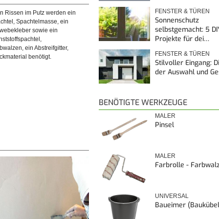
FENSTER & TÜREN
on Rissen im Putz werden ein
Sonnenschutz
achtel, Spachtelmasse, ein
selbstgemacht: 5 DI
webekleber sowie ein
Projekte für dei…
ststoffspachtel,
walzen, ein Abstreifgitter,
FENSTER & TÜREN
kmaterial benötigt.
Stilvoller Eingang: 
der Auswahl und G
BENÖTIGTE WERKZEUGE
MALER
Pinsel
MALER
Farbrolle - Farbwal
UNIVERSAL
Baueimer (Baukübel