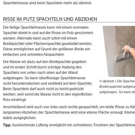
Spachtelmasse sind beim Spachteln mehr als störend.
RISSE IM PUTZ SPACHTELN UND ABZIEHEN
Die fertige Spachtelmasse kann mit einem normalen
Spachtel direkt in und auf die Risse im Putz geschmiert
werden. Alternativ kann auch sofort mit einem
Breitspachtel oder Flächenspachtel gearbeitet werden.
Diese ermöglichen auf Grund der größeren Breite ein
einfaches und schnelles Abspachteln.
Die Masse wir dazu auf den Breitspachtel gegeben
und im ersten Schritt durch schräge Haltung des
Spachtels von unten nach oben auf der Wand
aufgetragen. So kann überflüssige Spachtelmasse
© diybook | Die Spachte
nicht herunterrutschen und verbleibt auf dem Spachtel.
Breitenspachtel aufget
Beim Spachteln darf auch nicht zu leicht gedrückt
aufgetragen. So kann ü
werden, weil sonst die Masse nicht in den eigentlichen
Riss eindringt.
Anschließend wird auch von links nach rechts gespachtelt, um letzte Risse zu fü
langsames Abziehen der Spachtelmasse wird eine ebene Fläche erzeugt. Klei
dabei ausgeglichen.
Tipp:
Ausreichende Lüftung ermöglicht ein schnelleres Trocknen der Spachtelma