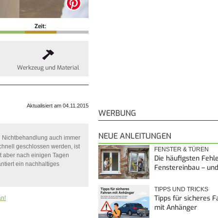
Zeit:
Werkzeug und Material
Aktualisiert am 04.11.2015
WERBUNG
NEUE ANLEITUNGEN
bei Nichtbehandlung auch immer
chnell geschlossen werden, ist
FENSTER & TÜREN
cht aber nach einigen Tagen
Die häufigsten Fehl
ntiert ein nachhaltiges
Fenstereinbau – un
TIPPS UND TRICKS
Tipps für sicheres 
an!
mit Anhänger