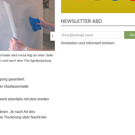
NEWSLETTER ABO
E-Mail Addresse
*
Anmelden und informiert bleiben
rmatte wird vorsichtig an einer Seite
© diybook | Im Anschluss wird überflüssiger Kleber mit
kt und nach dem Fischgrätenprinzip
Kunststoffspachtel abgezogen und entfernt.
gung garantiert.
der Glasfasermatte
 wird ebenfalls mit dem breiten
knen. Je nach Art des
ne Trocknung über Nacht bei