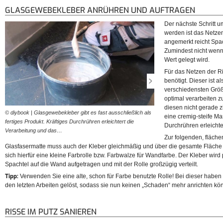
GLASGEWEBEKLEBER ANRÜHREN UND AUFTRAGEN
Der nächste Schritt u
werden ist das Netze
angemerkt reicht Spac
Zumindest nicht wenn
Wert gelegt wird.
Für das Netzen der R
benötigt. Dieser ist al
verschiedensten Größ
optimal verarbeiten z
diesen nicht gerade 
© diybook | Glasgewebekleber gibt es fast ausschließlich als
© diybook | Um die Glasfas
eine cremig-steife 
fertiges Produkt. Kräftiges Durchrühren erleichtert die
verkleben, muss auch der K
Durchrühren erleichte
Verarbeitung und das…
gleichmäßig verteilt werden
Zur folgenden, fläch
Glasfasermatte muss auch der Kleber gleichmäßig und über die gesamte Fläche v
sich hierfür eine kleine Farbrolle bzw. Farbwalze für Wandfarbe. Der Kleber wird
Spachtel auf die Wand aufgetragen und mit der Rolle großzügig verteilt.
Tipp:
Verwenden Sie eine alte, schon für Farbe benutzte Rolle! Bei dieser haben 
den letzten Arbeiten gelöst, sodass sie nun keinen „Schaden“ mehr anrichten kö
RISSE IM PUTZ SANIEREN