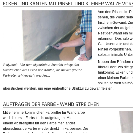
ECKEN UND KANTEN MIT PINSEL UND KLEINER WALZE VOR
Von den Rissen im Putz
sehen, die Wand selbs
frischem Gewand. Zu
zwischen der aufgeb
Rest der Wand ein m
erkennen. Deshalb w
Glasfasermatte und 
Pinsel vorgestrichen.
selbst minimale Unte
Neben den Rändern d
© diybook | Vor dem eigentlichen Anstrich erfolgt das
überall dort, wo die 
Vorstreichen der Ecken und Kanten, die mit der großen
hinkommt, Ecken und 
Farbrolle nicht erreicht werden…
einer kleinen Farbroll
sollten so weit als mö
überstrichen werden, um eine einheitliche Struktur zu gewährleisten.
AUFTRAGEN DER FARBE - WAND STREICHEN
Mit einem herkömmlichen Farbroller für Wandfarbe
wird die erste Farbschicht aufgetragen. Mit
einem Abstreifgitter für den Farbeimer landet
überschüssige Farbe wieder direkt im Farbeimer. Die