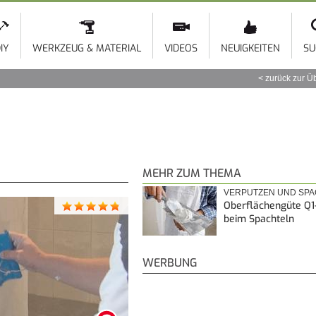
Direkt
zum
Inhalt
IY
WERKZEUG & MATERIAL
VIDEOS
NEUIGKEITEN
SU
zurück zur Ü
MEHR ZUM THEMA
VERPUTZEN UND SP
Oberflächengüte Q1
beim Spachteln
WERBUNG