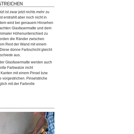
STREICHEN
t ist zwar jetzt nichts mehr zu
t erstrahlt aber noch nicht in
dem wird bei genauem Hinsehen
rachten Glasfasermatte und dem
inimaler Höhenunterschied zu
erden die Ränder zwischen
dem Rest der Wand mit einem
 Diese dünne Farbschicht gleicht
rschiede aus.
er Glasfasermatte werden auch
große Farbwalze nicht
Kanten mit einem Pinsel bzw.
e vorgestrichen. Pinselstriche
glich mit der Farbrolle