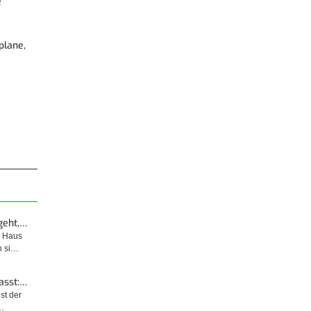
e
plane,
nach
© diybook | Der Riss ist verspachtelt und die Wand ist glatt.
elmasse
Durch ausreichende Lüftung ist ein schnelles Trocknen der
Spachtelmasse…
geht,…
m Haus
n si…
asst:…
ist der
…