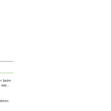
er beim
d wie…
Fahren