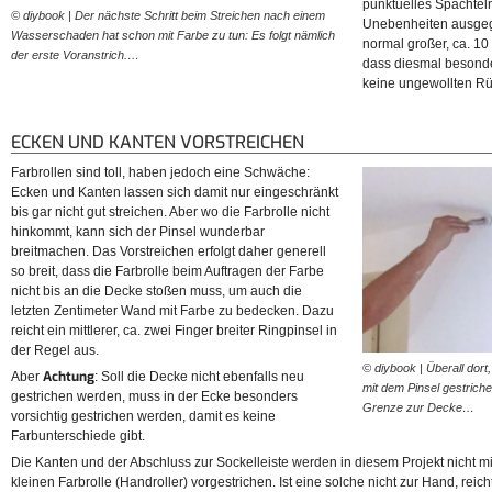
punktuelles Spachtel
© diybook | Der nächste Schritt beim Streichen nach einem
© diybook | Wenn die Wand w
Unebenheiten ausgegl
Wasserschaden hat schon mit Farbe zu tun: Es folgt nämlich
Weißton erstrahlt, werden l
normal großer, ca. 10 
der erste Voranstrich.…
sichtbar. Bevor der…
dass diesmal besond
keine ungewollten Rü
ECKEN UND KANTEN VORSTREICHEN
Farbrollen sind toll, haben jedoch eine Schwäche:
Ecken und Kanten lassen sich damit nur eingeschränkt
bis gar nicht gut streichen. Aber wo die Farbrolle nicht
hinkommt, kann sich der Pinsel wunderbar
breitmachen. Das Vorstreichen erfolgt daher generell
so breit, dass die Farbrolle beim Auftragen der Farbe
nicht bis an die Decke stoßen muss, um auch die
letzten Zentimeter Wand mit Farbe zu bedecken. Dazu
reicht ein mittlerer, ca. zwei Finger breiter Ringpinsel in
der Regel aus.
© diybook | Überall dort
Achtung
Aber
: Soll die Decke nicht ebenfalls neu
mit dem Pinsel gestriche
gestrichen werden, muss in der Ecke besonders
Grenze zur Decke…
vorsichtig gestrichen werden, damit es keine
Farbunterschiede gibt.
Die Kanten und der Abschluss zur Sockelleiste werden in diesem Projekt nicht mi
kleinen Farbrolle (Handroller) vorgestrichen. Ist eine solche nicht zur Hand, reich