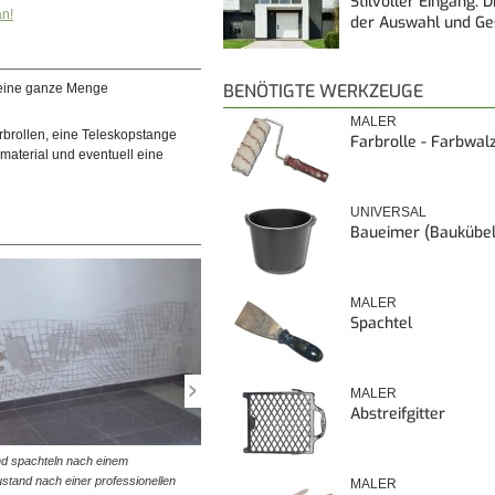
Stilvoller Eingang: 
an!
der Auswahl und G
BENÖTIGTE WERKZEUGE
 eine ganze Menge
MALER
rbrollen, eine Teleskopstange
Farbrolle - Farbwal
kmaterial und eventuell eine
UNIVERSAL
Baueimer (Baukübel
MALER
Spachtel
MALER
Abstreifgitter
nd spachteln nach einem
© diybook | Vor dem Spachteln und Streichen müssen a
tand nach einer professionellen
losen Teilchen unbedingt entfernt werden. Ansonsten fa
MALER