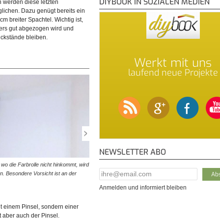
DIYBOOK IN SOZIALEN MEDIEN
n werden diese letzten
ieder in einem relativ frischen
ichen. Dazu genügt bereits ein
eider auch kleinste Unebenheiten
cm breiter Spachtel. Wichtig ist,
ers gut abgezogen wird und
ckstände bleiben.
Werkt mit uns
laufend neue Projekte
NEWSLETTER ABO
, wo die Farbrolle nicht hinkommt, wird
© diybook | Kanten können wunderbar mit einer kleine
E-Mail Addresse
*
n. Besondere Vorsicht ist an der
Farbwalze vorgestrichen werden. Ist kein kleiner Farbr
zur Hand, tut es auch der…
Anmelden und informiert bleiben
t einem Pinsel, sondern einer
t aber auch der Pinsel.