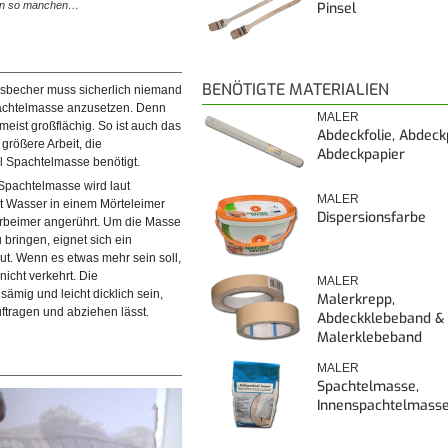
hon so manchen…
sie später samt der…
Pinsel
BENÖTIGTE MATERIALIEN
psbecher muss sicherlich niemand
achtelmasse anzusetzen. Denn
MALER
eist großflächig. So ist auch das
Abdeckfolie, Abdeck
größere Arbeit, die
Abdeckpapier
 Spachtelmasse benötigt.
Spachtelmasse wird laut
MALER
t Wasser in einem Mörteleimer
Dispersionsfarbe
rbeimer angerührt. Um die Masse
u bringen, eignet sich ein
ut. Wenn es etwas mehr sein soll,
die richtige Form zu bringen,
nicht verkehrt. Die
MALER
tel sehr gut. Wenn es etwas mehr
ämig und leicht dicklich sein,
Malerkrepp,
uftragen und abziehen lässt.
Abdeckklebeband &
Malerklebeband
MALER
Spachtelmasse,
Innenspachtelmass