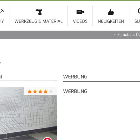
Direkt
zum
Inhalt
IY
WERKZEUG & MATERIAL
VIDEOS
NEUIGKEITEN
SU
zurück zur Ü
n
N
WERBUNG
WERBUNG