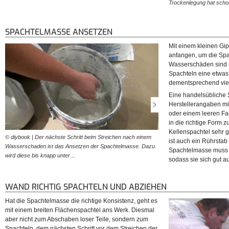
Trockenlegung hat sc
SPACHTELMASSE ANSETZEN
Mit einem kleinen Gi
anfangen, um die Sp
Wasserschäden sind m
Spachteln eine etwas 
dementsprechend viel
Eine handelsübliche 
Herstellerangaben mi
oder einem leeren Fa
in die richtige Form z
Kellenspachtel sehr g
© diybook | Der nächste Schritt beim Streichen nach einem
© diybook | Um die Masse in 
ist auch ein Rührstab 
Wasserschaden ist das Ansetzen der Spachtelmasse. Dazu
eignet sich ein Kellenspach
Spachtelmasse muss s
wird diese bis knapp unter…
sein soll, ist auch…
sodass sie sich gut a
WAND RICHTIG SPACHTELN UND ABZIEHEN
Hat die Spachtelmasse die richtige Konsistenz, geht es
mit einem breiten Flächenspachtel ans Werk. Diesmal
aber nicht zum Abschaben loser Teile, sondern zum
Spachteln, dem nächsten Schritt vor dem Streichen der