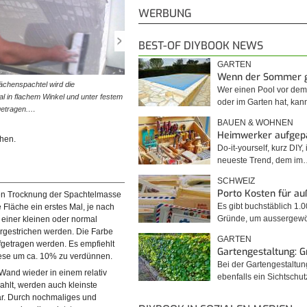
WERBUNG
BEST-OF DIYBOOK NEWS
GARTEN
Wenn der Sommer 
lächenspachtel wird die
© diybook | Nach einer kurzen Antrocknungszeit wird d
Wer einen Pool vor de
l in flachem Winkel und unter festem
Wand leicht abgeschert. Überflüssige Spachtelmasse 
oder im Garten hat, kan
getragen.…
dabei entfernt.
BAUEN & WOHNEN
Heimwerker aufgep
ihen.
Do-it-yourself, kurz DIY, 
neueste Trend, dem im
SCHWEIZ
Porto Kosten für a
en Trocknung der Spachtelmasse
Es gibt buchstäblich 1.
 Fläche ein erstes Mal, je nach
Gründe, um ausserge
 einer kleinen oder normal
rgestrichen werden. Die Farbe
GARTEN
aufgetragen werden. Es empfiehlt
Gartengestaltung: 
diese um ca. 10% zu verdünnen.
Bei der Gartengestaltu
Wand wieder in einem relativ
ebenfalls ein Sichtschu
rahlt, werden auch kleinste
r. Durch nochmaliges und