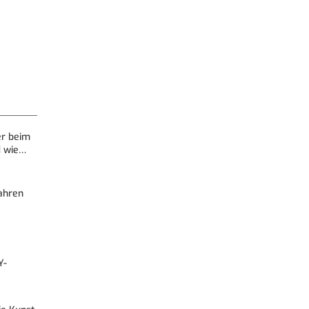
er beim
d wie…
Fahren
Y-