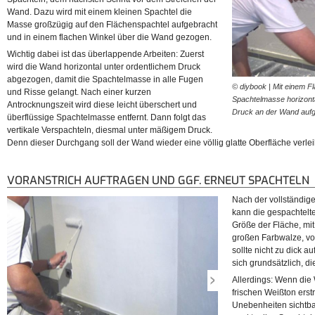
Wand. Dazu wird mit einem kleinen Spachtel die
Masse großzügig auf den Flächenspachtel aufgebracht
und in einem flachen Winkel über die Wand gezogen.
Wichtig dabei ist das überlappende Arbeiten: Zuerst
wird die Wand horizontal unter ordentlichem Druck
abgezogen, damit die Spachtelmasse in alle Fugen
© diybook | Mit einem F
und Risse gelangt. Nach einer kurzen
Spachtelmasse horizonta
Antrocknungszeit wird diese leicht überschert und
Druck an der Wand auf
überflüssige Spachtelmasse entfernt. Dann folgt das
vertikale Verspachteln, diesmal unter mäßigem Druck.
Denn dieser Durchgang soll der Wand wieder eine völlig glatte Oberfläche verle
VORANSTRICH AUFTRAGEN UND GGF. ERNEUT SPACHTELN
Nach der vollständig
kann die gespachtelte
Größe der Fläche, mit
großen Farbwalze, vo
sollte nicht zu dick 
sich grundsätzlich, 
Allerdings: Wenn die 
frischen Weißton erst
Unebenheiten sichtba