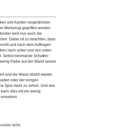
ken und Kanten vorgestrichen
em Werkzeug gegriffen werden.
broller wird nun auch die
chen. Dabei ist zu beachten, dass
gerollt und nach dem Auftragen
oben nach unten und von unten
d. Selbst minimalste Schatten
u wenig Farbe auf der Wand lassen
rt und die Wand strahlt wieder.
agen der Farbe wird mehrmals
© diybook | Mit ein wenig Geschick und Geduld kann selbs
aden oder der vorigen
und von unten nach oben gerollt,
der Laie eine solche Kraterlandschaft wieder in eine richtig
ine Spur mehr zu sehen. Und das
Wand verwandeln.…
e kann dies mit ein wenig
 umsetzen.
unden teilst.