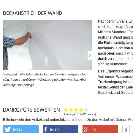
DECKANSTRICH DER WAND
Nachdem nun alle Ec
sind, kann zu größer
Mit dem Standard-Far
restliche Wand gestri
die Farbe schräg auf
nochmals leicht von 
nach oben gerollt wir
durch zu viel oder z
sich so vermeiden.
Das Ergebnis begeiste
© diybook | Nachdem die Ecken und Kanten vorgestrichen
© diybook | Nach dem Auftr
Von einem Wassersch
sind, kann zu größerem Werkzeug gegriffen werden. Aber
leicht von oben nach unten 
Trockenlegung ist ke
Achtung: Das richtige…
um die Farbe gleichmäßig…
beste: Selbst der Lai
Geschick und Geduld
DANKE FÜRS BEWERTEN
Average:
3.9
(
20
votes)
Bitte bewerte den Artikel und unterstütze uns indem Du den Artikel mit Deinen Fre
tweet
teilen
+1