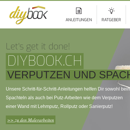
Di
z
In
ANLEITUNGEN
RATGEBER
Let‘s get it done!
DIYBOOK.CH
VERPUTZEN UND SPAC
Unsere Schritt-für-Schritt-Anleitungen helfen Dir sowohl bei
Spachteln als auch bei Putz-Arbeiten wie dem Verputzen
einer Wand mit Lehmputz, Rollputz oder Sanierputz!
>> zu den Malerarbeiten