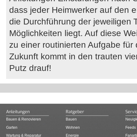
dass jeder Heimwerker auf den er
die Durchführung der jeweiligen 
Möglichkeiten liegt. Auf diese W
zu einer routinierten Aufgabe fü
Zukunft kommt in den trauten vi
Putz drauf!
Anleitungen
Ratgeber
Servi
Bauen & Renovieren
Bauen
Neuigk
Garten
Wohnen
Feeds
Wartung & Reparatur
Energie
Fanarti