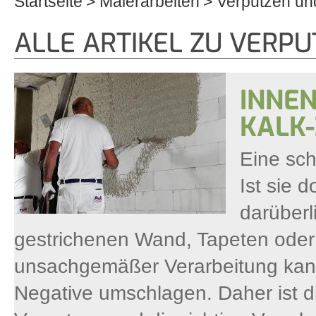
Startseite
Malerarbeiten
Verputzen un
Sie sind hier
ALLE ARTIKEL ZU VERP
INNEN
KALK
Eine sch
Ist sie 
darüberl
gestrichenen Wand, Tapeten oder
unsachgemäßer Verarbeitung kann
Negative umschlagen. Daher ist d