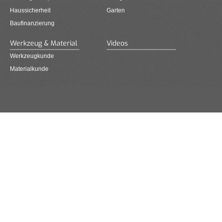
Haussicherheit
Garten
Baufinanzierung
Werkzeug & Material
Videos
Werkzeugkunde
Materialkunde