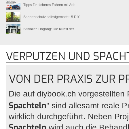
Tipps für sicheres Fahren mit Anh…
Sonnenschutz selbstgemacht: 5 DIY…
Stilvoller Eingang: Die Kunst der…
VERPUTZEN UND SPACH
VON DER PRAXIS ZUR P
Die auf
diybook.ch
vorgestellten
Spachteln
" sind allesamt reale 
wirklich durchgeführt. Neben Pro
Spachteln
wird auch die Behandl