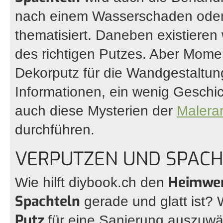
nach einem Wasserschaden oder
thematisiert. Daneben existieren 
des richtigen Putzes. Aber Momen
Dekorputz für die Wandgestaltung
Informationen, ein wenig Gesch
auch diese Mysterien der
Malera
durchführen.
VERPUTZEN UND SPACH
Heimwe
Wie hilft
diybook.ch
den
Spachteln
gerade und glatt ist? W
Putz
für eine Sanierung auszuwä