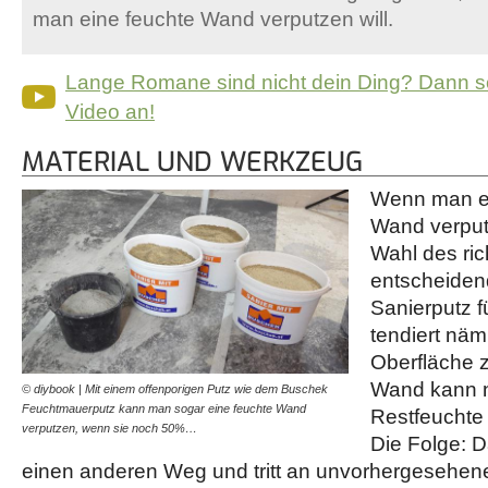
man eine feuchte Wand verputzen will.
Lange Romane sind nicht dein Ding? Dann s
Video an!
MATERIAL UND WERKZEUG
Wenn man ei
Wand verput
Wahl des ric
entscheidend
Sanierputz f
tendiert näm
Oberfläche z
Wand kann n
© diybook | Mit einem offenporigen Putz wie dem Buschek
Feuchtmauerputz kann man sogar eine feuchte Wand
Restfeuchte 
verputzen, wenn sie noch 50%…
Die Folge: 
einen anderen Weg und tritt an unvorhergesehener