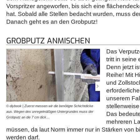
Vorspritzer angeworfen, bis sich eine flächendec
hat. Sobald alle Stellen bedacht wurden, muss de
Danach geht es an den Grobputz!
GROBPUTZ ANMISCHEN
Das Verputz
tritt in sei
Denn jetzt i
Reihe! Mit 
und Zollstoc
erforderlich
unserem Fall
stellenweise
© diybook | Zuerst messen wir die benötigte Schichtdicke
© diybook | Das Anmische
aus. Wegen des unregelmäßigen Untergrundes muss der
inzwischen bekannt. Der G
Das bedeutet
Grobputz an die 7 cm dick…
mehr mit Wasser verdünn
mehreren L
müssen, da laut Norm immer nur in Stärken von bi
werden darf.