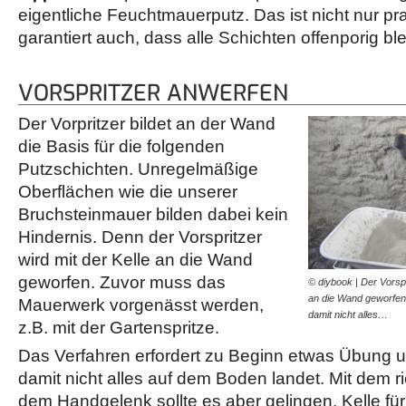
eigentliche Feuchtmauerputz. Das ist nicht nur pr
garantiert auch, dass alle Schichten offenporig bl
VORSPRITZER ANWERFEN
Der Vorpritzer bildet an der Wand
die Basis für die folgenden
Putzschichten. Unregelmäßige
Oberflächen wie die unserer
Bruchsteinmauer bilden dabei kein
Hindernis. Denn der Vorspritzer
wird mit der Kelle an die Wand
geworfen. Zuvor muss das
© diybook | Der Vorspr
an die Wand geworfen
Mauerwerk vorgenässt werden,
damit nicht alles…
z.B. mit der Gartenspritze.
Das Verfahren erfordert zu Beginn etwas Übung u
damit nicht alles auf dem Boden landet. Mit dem 
dem Handgelenk sollte es aber gelingen. Kelle für