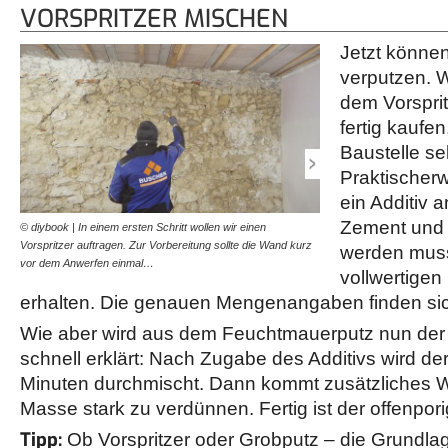
VORSPRITZER MISCHEN
Jetzt können
verputzen. W
dem Vorsprit
fertig kaufe
Baustelle se
Praktischer
ein Additiv 
Zement und 
© diybook | In einem ersten Schritt wollen wir einen
© diybook | Wir wollen d
Vorspritzer auftragen. Zur Vorbereitung sollte die Wand kurz
nach Bedarf direkt auf de
werden muss
vor dem Anwerfen einmal…
müssen wir zunächst ein
vollwertige
erhalten. Die genauen Mengenangaben finden si
Wie aber wird aus dem Feuchtmauerputz nun der V
schnell erklärt: Nach Zugabe des Additivs wird der
Minuten durchmischt. Dann kommt zusätzliches W
Masse stark zu verdünnen. Fertig ist der offenpori
Tipp:
Ob Vorspritzer oder Grobputz – die Grundlag