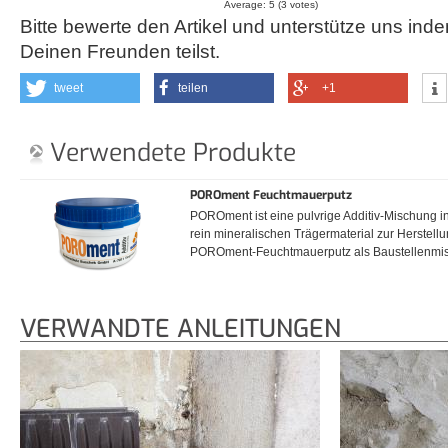
Average:
5
(
3
votes)
Bitte bewerte den Artikel und unterstütze uns inde
Deinen Freunden teilst.
tweet
teilen
+1
Verwendete Produkte
POROment Feuchtmauerputz
POROment ist eine pulvrige Additiv-Mischung i
rein mineralischen Trägermaterial zur Herstell
POROment-Feuchtmauerputz als Baustellenmi
VERWANDTE ANLEITUNGEN