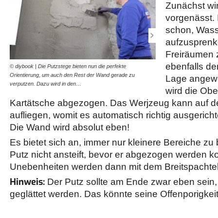
Zunächst wi
vorgenässt. 
schon, Wass
aufzusprenke
Freiräumen 
ebenfalls der
© diybook | Die Putzstege bieten nun die perfekte
© diybook | Der frische Pu
Orientierung, um auch den Rest der Wand gerade zu
Kartätsche abgezogen. D
Lage angewo
verputzen. Dazu wird in den…
Putzstegen anlegen und…
wird die Ober
Kartätsche abgezogen. Das Werjzeug kann auf d
aufliegen, womit es automatisch richtig ausgerichte
Die Wand wird absolut eben!
Es bietet sich an, immer nur kleinere Bereiche zu 
Putz nicht ansteift, bevor er abgezogen werden ko
Unebenheiten werden dann mit dem Breitspachtel 
Hinweis:
Der Putz sollte am Ende zwar eben sein, 
geglättet werden. Das könnte seine Offenporigkei