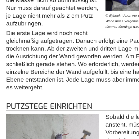
die Masse nicht so dünnflüssig ist.
Nur muss darauf geachtet werden,
je Lage nicht mehr als 2 cm Putz
© diybook | Auch vor
Wand muss vorgenäss
aufzubringen.
diesmal allerdings da
Die erste Lage wird noch recht
gleichmäßig aufgetragen. Danach erfolgt eine Pau
trocknen kann. Ab der zweiten und dritten Lage 
die Ausrichtung der Wand geworfen werden. Am E
schließlich gerade stehen. Wo erforderlich, werde
einzelne Bereiche der Wand aufgefüllt, bis eine h
Ebene entstanden ist. Jede Lage muss aber immer
es weitergeht.
PUTZSTEGE EINRICHTEN
Sobald die l
ansteht, mü
Vorbereitung