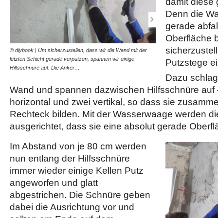
damit diese 
Denn die W
gerade abfa
Oberfläche 
sicherzustell
© diybook | Um sicherzustellen, dass wir die Wand mit der
© diybook | Mit jeweils zw
letzten Schicht gerade verputzen, spannen wir einige
Hilfsschnüren legen wir d
Putzstege ei
Hilfsschnüre auf. Die Anker…
Hier ist…
Dazu schlage
Wand und spannen dazwischen Hilfsschnüre auf –
horizontal und zwei vertikal, so dass sie zusamm
Rechteck bilden. Mit der Wasserwaage werden di
ausgerichtet, dass sie eine absolut gerade Oberf
Im Abstand von je 80 cm werden
nun entlang der Hilfsschnüre
immer wieder einige Kellen Putz
angeworfen und glatt
abgestrichen. Die Schnüre geben
dabei die Ausrichtung vor und