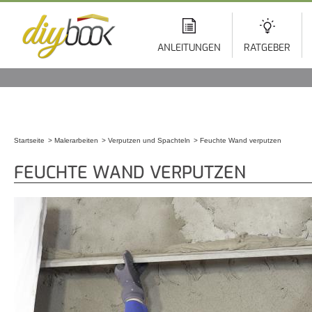
Di
z
In
ANLEITUNGEN
RATGEBER
Startseite
Malerarbeiten
Verputzen und Spachteln
Feuchte Wand verputzen
Sie sind hier
FEUCHTE WAND VERPUTZEN