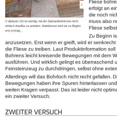
Fliese bohre
erfolgt an ei
die noch nic
muss also nu
© diybook | Es ist wichtig, mit der Diamantbohrkrone nicht
© diybook | Laut Benutzu
einfach drauflos zu arbeiten. Stattdessen wird sie zu Beginn
Bohrens kreisende Beweg
Fliese selb
erst schräg…
halten uns an diese Anw
Zu Beginn is
anzusetzen. Erst wenn er greift, wird er senkrecht 
die Fliese zu treiben. Laut Produktinformation so
Bohrens leicht kreisende Bewegungen mit dem Wi
ausführen. Und wirklich gelingt es überraschend u
Feinsteinzeug zu durchdringen, selbst ohne exte
Allerdings will das Bohrloch nicht recht gefallen. 
Bewegungen haben ihre Spuren hinterlassen und
weiten Kragen verpasst. Das ist leider nicht optima
ein zweiter Versuch.
ZWEITER VERSUCH