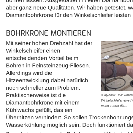
bohren lassen. Ausgestattet mit einer Diamantboh
aber ganz neue Qualitäten. Wir haben getestet, w
Diamantbohrkrone für den Winkelschleifer leisten
BOHRKRONE MONTIEREN
Mit seiner hohen Drehzahl hat der
Winkelschleifer einen
entscheidenden Vorteil beim
Bohren in Feinsteinzeug-Fliesen.
Allerdings wird die
Hitzeentwicklung dabei natürlich
noch schneller zum Problem.
Praktischerweise ist die
© diybook | Wir wollen
Winkelschleifer eine 
Diamantbohrkrone mit einem
muss zuerst die…
Kühlwachs gefüllt, das ein
Überhitzen verhindert. So sollen Trockenbohrun
Wasserkühlung möglich sein. Doch funktioniert d