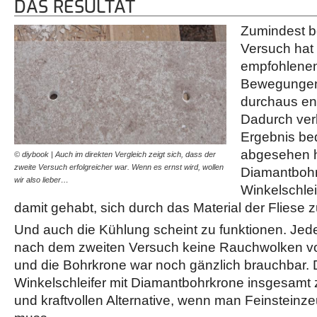
DAS RESULTAT
Zumindest b
Versuch hat 
empfohlenen
Bewegungen
durchaus ent
Dadurch ver
Ergebnis be
abgesehen h
© diybook | Auch im direkten Vergleich zeigt sich, dass der
zweite Versuch erfolgreicher war. Wenn es ernst wird, wollen
Diamantbohr
wir also lieber…
Winkelschlei
damit gehabt, sich durch das Material der Fliese z
Und auch die Kühlung scheint zu funktionen. Jeden
nach dem zweiten Versuch keine Rauchwolken vo
und die Bohrkrone war noch gänzlich brauchbar.
Winkelschleifer mit Diamantbohrkrone insgesamt 
und kraftvollen Alternative, wenn man Feinsteinz