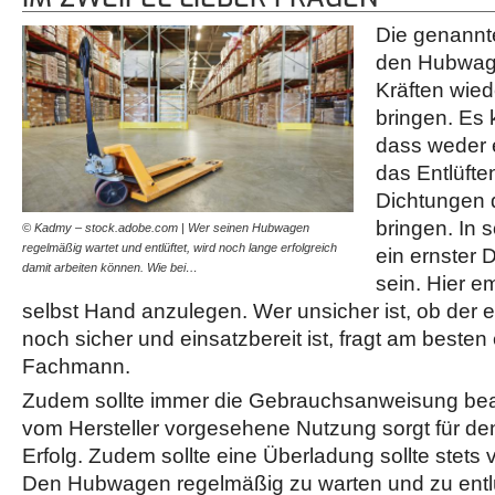
Die genannte
den Hubwag
Kräften wie
bringen. Es 
dass weder 
das Entlüfte
Dichtungen 
bringen. In 
© Kadmy – stock.adobe.com | Wer seinen Hubwagen
regelmäßig wartet und entlüftet, wird noch lange erfolgreich
ein ernster 
damit arbeiten können. Wie bei…
sein. Hier em
selbst Hand anzulegen. Wer unsicher ist, ob de
noch sicher und einsatzbereit ist, fragt am beste
Fachmann.
Zudem sollte immer die Gebrauchsanweisung bea
vom Hersteller vorgesehene Nutzung sorgt für d
Erfolg. Zudem sollte eine Überladung sollte stets
Den Hubwagen regelmäßig zu warten und zu entl