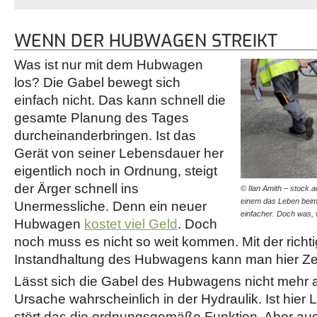
WENN DER HUBWAGEN STREIKT
Was ist nur mit dem Hubwagen
los? Die Gabel bewegt sich
einfach nicht. Das kann schnell die
gesamte Planung des Tages
durcheinanderbringen. Ist das
Gerät von seiner Lebensdauer her
eigentlich noch in Ordnung, steigt
der Ärger schnell ins
© Ilan Amith – stock
einem das Leben beim 
Unermessliche. Denn ein neuer
einfacher. Doch was
Hubwagen
kostet viel Geld
. Doch
noch muss es nicht so weit kommen. Mit der rich
Instandhaltung des Hubwagens kann man hier Zei
Lässt sich die Gabel des Hubwagens nicht mehr a
Ursache wahrscheinlich in der Hydraulik. Ist hier 
stört das die ordnungsgemäße Funktion. Aber au