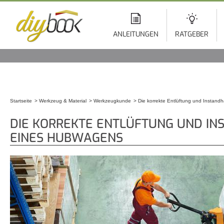
Di
z
In
ANLEITUNGEN
RATGEBER
Startseite
Werkzeug & Material
Werkzeugkunde
Die korrekte Entlüftung und Instan
Sie sind hier
DIE KORREKTE ENTLÜFTUNG UND I
EINES HUBWAGENS