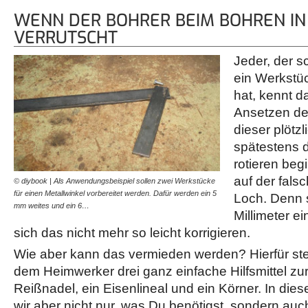
WENN DER BOHRER BEIM BOHREN IN
VERRUTSCHT
Jeder, der s
ein Werkstüc
hat, kennt 
Ansetzen de
dieser plötz
spätestens 
rotieren begi
auf der fals
© diybook | Als Anwendungsbeispiel sollen zwei Werkstücke
für einen Metallwinkel vorbereitet werden. Dafür werden ein 5
Loch. Denn s
mm weites und ein 6…
Millimeter ei
sich das nicht mehr so leicht korrigieren.
Wie aber kann das vermieden werden? Hierfür st
dem Heimwerker drei ganz einfache Hilfsmittel zu
Reißnadel, ein Eisenlineal und ein Körner. In die
wir aber nicht nur, was Du benötigst, sondern auch