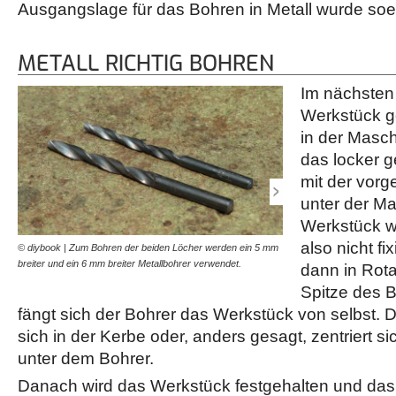
Ausgangslage für das Bohren in Metall wurde soeb
METALL RICHTIG BOHREN
Im nächsten 
Werkstück ge
in der Masch
das locker 
mit der vorg
unter der Ma
Werkstück wi
also nicht fix
© diybook | Zum Bohren der beiden Löcher werden ein 5 mm
© diybook | Der Metallbohr
breiter und ein 6 mm breiter Metallbohrer verwendet.
Standbohrmaschine einge
dann in Rota
Spitze des B
fängt sich der Bohrer das Werkstück von selbst. D
sich in der Kerbe oder, anders gesagt, zentriert 
unter dem Bohrer.
Danach wird das Werkstück festgehalten und das