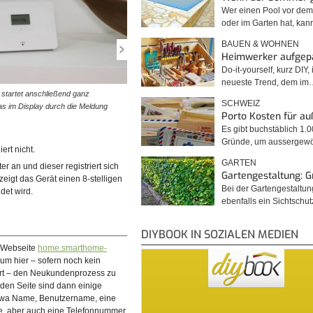
Wer einen Pool vor de
oder im Garten hat, kan
BAUEN & WOHNEN
Heimwerker aufgep
Do-it-yourself, kurz DIY, 
neueste Trend, dem im
e startet anschließend ganz
© diybook | Sollte beim Starten der Zentrale ein Fehler 
SCHWEIZ
as im Display durch die Meldung
etwa F0034 angezeigt werden, besteht vermutlich kein
Porto Kosten für a
Verbindung zum Internet.…
Es gibt buchstäblich 1.
Gründe, um ausserge
ert nicht.
GARTEN
r an und dieser registriert sich
Gartengestaltung: 
eigt das Gerät einen 8-stelligen
Bei der Gartengestaltu
det wird.
ebenfalls ein Sichtschu
DIYBOOK IN SOZIALEN MEDIEN
e Webseite
home.smarthome-
um hier – sofern noch kein
ert – den Neukundenprozess zu
enden Seite sind dann einige
etwa Name, Benutzername, eine
se, aber auch eine Telefonnummer