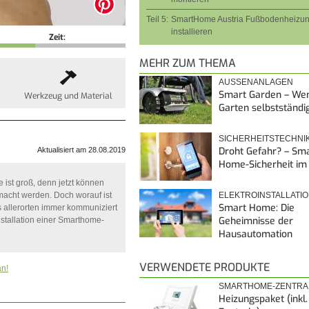
Teil 5:
SmartHome Austria Fußbodenheizu
installieren
Zeit:
MEHR ZUM THEMA
AUSSENANLAGEN
Smart Garden – We
Werkzeug und Material
Garten selbstständi
SICHERHEITSTECHNI
Droht Gefahr? – Sma
Aktualisiert am 28.08.2019
Home-Sicherheit im
 ist groß, denn jetzt können
ELEKTROINSTALLATI
macht werden. Doch worauf ist
Smart Home: Die
es allerorten immer kommuniziert
Geheimnisse der
stallation einer Smarthome-
Hausautomation
VERWENDETE PRODUKTE
an!
SMARTHOME-ZENTR
Heizungspaket (inkl.