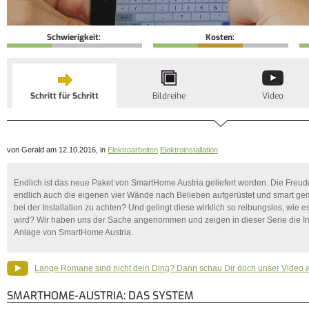
Schwierigkeit:
Kosten:
Schritt für Schritt
Bildreihe
Video
von Gerald am 12.10.2016, in
Elektroarbeiten
Elektroinstallation
Endlich ist das neue Paket von SmartHome Austria geliefert worden. Die Freude
endlich auch die eigenen vier Wände nach Belieben aufgerüstet und smart ge
bei der Installation zu achten? Und gelingt diese wirklich so reibungslos, wie 
wird? Wir haben uns der Sache angenommen und zeigen in dieser Serie die In
Anlage von SmartHome Austria.
Lange Romane sind nicht dein Ding? Dann schau Dir doch unser Video 
SMARTHOME-AUSTRIA: DAS SYSTEM