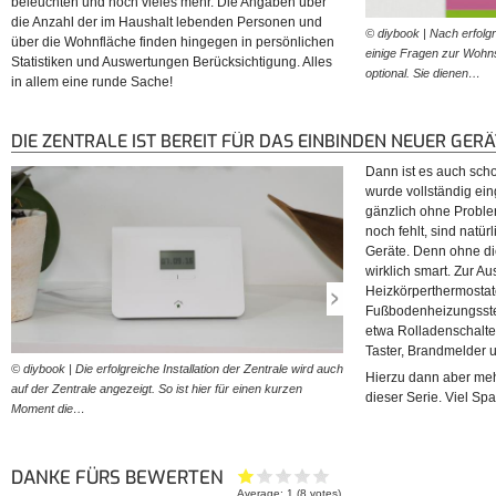
beleuchten und noch vieles mehr. Die Angaben über
die Anzahl der im Haushalt lebenden Personen und
© diybook | Nach erfolg
über die Wohnfläche finden hingegen in persönlichen
einige Fragen zur Wohnsi
Statistiken und Auswertungen Berücksichtigung. Alles
optional. Sie dienen…
in allem eine runde Sache!
DIE ZENTRALE IST BEREIT FÜR DAS EINBINDEN NEUER GER
Dann ist es auch scho
wurde vollständig eing
gänzlich ohne Proble
noch fehlt, sind natü
Geräte. Denn ohne di
wirklich smart. Zur A
Heizkörperthermostat
Fußbodenheizungsste
etwa Rolladenschalter
Taster, Brandmelder 
© diybook | Die erfolgreiche Installation der Zentrale wird auch
© diybook | Eines der belie
Hierzu dann aber mehr
auf der Zentrale angezeigt. So ist hier für einen kurzen
sicherlich die Heizkörperthe
dieser Serie. Viel S
Moment die…
nicht nur das ständige…
DANKE FÜRS BEWERTEN
Average:
1
(
8
votes)