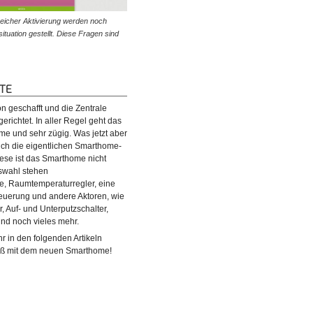
reicher Aktivierung werden noch
© diybook | Beispielsweise dient die Frage nach dem 
tuation gestellt. Diese Fragen sind
dazu, die Wetterdaten der Region abzurufen. Dadurch 
möglich, die…
ÄTE
n geschafft und die Zentrale
erichtet. In aller Regel geht das
me und sehr zügig. Was jetzt aber
rlich die eigentlichen Smarthome-
ese ist das Smarthome nicht
uswahl stehen
e, Raumtemperaturregler, eine
uerung und andere Aktoren, wie
, Auf- und Unterputzschalter,
und noch vieles mehr.
btesten Smarthome-Geräte sind
© diybook | Bei Fußbodenheizungen übernehmen
 in den folgenden Artikeln
rmostate. Denn dank ihnen fällt
Raumthermostate die Funktion der Heizkörperthermostate
paß mit dem neuen Smarthome!
und wachen so Tag und Nacht über die…