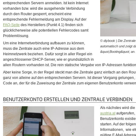
entsprechenden Servern anmelden. Ist kein Internet
vorhanden bzw. wird die ausgehende Verbindung
durch den Router gesperrt, erscheint eine
entsprechende Fehlermeldung am Display. Auf der
FAQ-Seite
des Herstellers (Punkt 4.1) finden sich
glücklicherweise alle potentiellen Fehlercodes samt
Problemlösung.
© diybook | Die Zentral
Um eine Internetverbindung aufbauen zu können,
automatisch und zeigt d
muss die Zentrale auch eine IP-Adresse aus dem
&quot;Booting&quot; an.
Heimnetzwerk beziehen. Dafür sorgt in aller Regel ein
angeschlossener DHCP-Server, wie er grundsätzlich in
allen Routern vorhanden ist. Die rein statische Vergabe von IP-Adressen funktioni
Aber keine Sorge, in der Regel steckt man die Zentrale ganz einfach an den Route
ganz von alleine auf den entsprechenden Servern. Ist dieser Vorgang gelungen, z
Code an, der für die Zuweisung der Zentrale zum eigenen Benutzerkonto verwen
BENUTZERKONTO ERSTELLEN UND ZENTRALE VERBINDEN
Als nächstes wird di
austria.at
aufgerufen, 
Benutzerkonto existi
starten. Auf der folg
Informationen, wie 
gültige E-Mail Adres