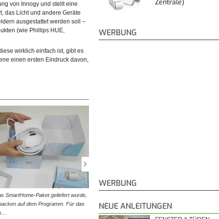
Zentrale)
g von Innogy und stellt eine
t, das Licht und andere Geräte
dern ausgestattet werden soll –
ukten (wie Phillips HUE,
WERBUNG
ese wirklich einfach ist, gibt es
ne einen ersten Eindruck davon,
WERBUNG
s SmartHome-Paket geliefert wurde,
© diybook | Die Smarthome-Zentrale kann auf zweierlei
spacken auf dem Programm. Für das
montiert werden: entweder auf dem beiliegenden Stand
NEUE ANLEITUNGEN
ch…
oder mit zwei Schrauben…