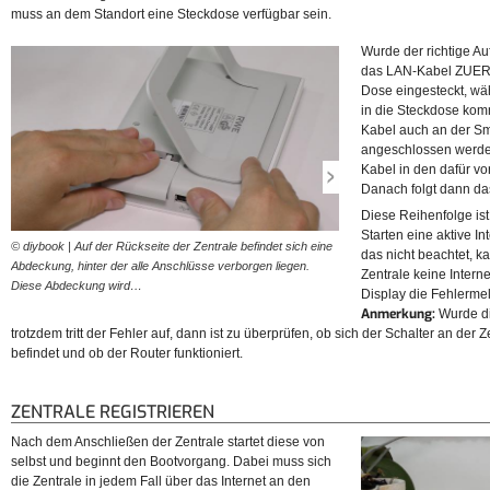
muss an dem Standort eine Steckdose verfügbar sein.
Wurde der richtige Au
das LAN-Kabel ZUERS
Dose eingesteckt, wä
in die Steckdose kom
Kabel auch an der S
angeschlossen werden
Kabel in den dafür v
Danach folgt dann da
Diese Reihenfolge ist
Starten eine aktive I
© diybook | Auf der Rückseite der Zentrale befindet sich eine
© diybook | Da die Zentrale 
das nicht beachtet, 
Abdeckung, hinter der alle Anschlüsse verborgen liegen.
mit den Servern des Herstell
Zentrale keine Inter
Diese Abdeckung wird…
nächstes das LAN…
Display die Fehlerme
Anmerkung:
Wurde d
trotzdem tritt der Fehler auf, dann ist zu überprüfen, ob sich der Schalter an der Z
befindet und ob der Router funktioniert.
ZENTRALE REGISTRIEREN
Nach dem Anschließen der Zentrale startet diese von
selbst und beginnt den Bootvorgang. Dabei muss sich
die Zentrale in jedem Fall über das Internet an den