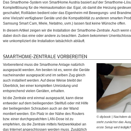
Das Smarthome-System von SmartHome Austria basiert auf der Smarthome-Lösun
Komplettlösung für die Heimautomation dar. Egal, ob damit die Heizung gesteuer
geschaltet, Rollläden bedient oder das Eigenheim mit Bewegungs- und Brandmel
eine Vielzahl verfügbarer Geräte und die Kompatibilität zu anderen smarten Prod
Samsung Smart Cam, Miele, Netatmo, uvm.) lassen fast keine Wünsche offen.
In diesem Artikel zeigen wir die Installation der Smarthome-Zentrale. Auch wenn di
dabei doch das eine oder andere zu beachten. Zudem bekommen Unentschlosse
wie unkompliziert die Installation tatsächlich abläuft.
SMARTHOME-ZENTRALE VORBEREITEN
Vorbereitend muss die Smarthome Anlage natürlich
ausgepackt werden. Am besten ist es, wenn die Geräte
nacheinander ausgepackt und im selben Zug gleich
auch installiert werden. Auf diese Weise bleibt der
Überblick, bei einer kompletten Umrüstung und
entsprechend vielen Geräten, erhalten.
Ist die Zentrale erst einmal ausgepackt, kann diese
entweder auf dem beiliegenden Stellfuß oder mit Hilfe
der beiliegenden Schrauben auch an der Wand
montiert werden. Ein Platz in der Nähe des Routers
© diybook | Nachdem da
bzw. einer durchgepatchten LAN-Dose ist zu
steht zunächst das Au
empfehlen, da die Zentrale mittels Netzwerkkabel an
erste Setup wird ledigli
das Internet angeschlossen werden muss. Zusätzlich