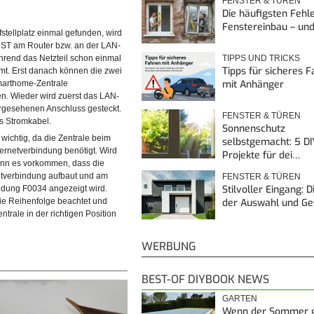
FENSTER & TÜREN
Die häufigsten Fehl
Fenstereinbau – un
fstellplatz einmal gefunden, wird
T am Router bzw. an der LAN-
TIPPS UND TRICKS
hrend das Netzteil schon einmal
Tipps für sicheres 
mt. Erst danach können die zwei
mit Anhänger
marthome-Zentrale
. Wieder wird zuerst das LAN-
orgesehenen Anschluss gesteckt.
FENSTER & TÜREN
s Stromkabel.
Sonnenschutz
 wichtig, da die Zentrale beim
selbstgemacht: 5 DI
nternetverbindung benötigt. Wird
Projekte für dei…
beim Starten auf eine Verbindung
© diybook | Erst ganz am Schluss wird auch der
kann es vorkommen, dass die
ers angewiesen ist, wird als
Stromanschluss hergestellt, indem das Kabel in die Zentral
netverbindung aufbaut und am
FENSTER & TÜREN
eingesteckt wird.
Stilvoller Eingang: 
ldung F0034 angezeigt wird.
der Auswahl und G
ie Reihenfolge beachtet und
entrale in der richtigen Position
WERBUNG
BEST-OF DIYBOOK NEWS
GARTEN
Wenn der Sommer 