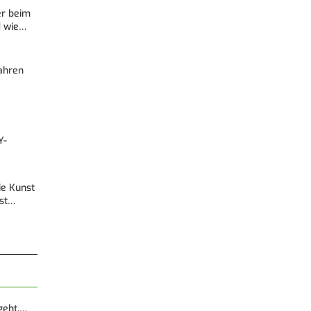
er beim
d wie…
Fahren
Y-
© diybook | Sind alle Kabel angeschlossen, kann die
e
Abdeckung jetzt wieder geschlossen werden.
Die Kunst
est…
geht,…