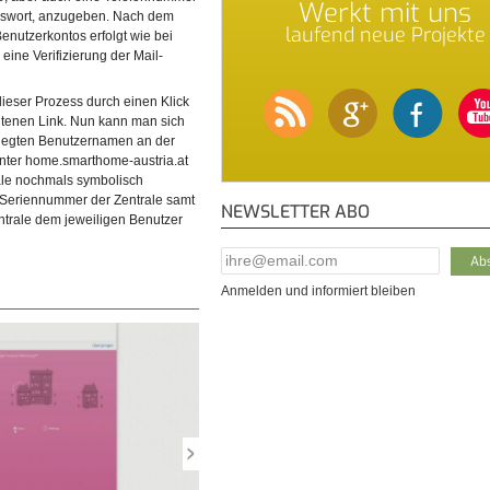
Werkt mit uns
sswort, anzugeben. Nach dem
laufend neue Projekte
enutzerkontos erfolgt wie bei
eine Verifizierung der Mail-
en Screen wird die
© diybook | In weiterer Folge sind nun einige Angaben zur
ieser Prozess durch einen Klick
Eingabefläche -Neukunde?-
Person auszufüllen. Das wären im Wesentlichen der Name
altenen Link. Nun kann man sich
der Benutzername, eine E…
elegten Benutzernamen an der
nter home.smarthome-austria.at
ale nochmals symbolisch
ie Seriennummer der Zentrale samt
NEWSLETTER ABO
ntrale dem jeweiligen Benutzer
E-Mail Addresse
*
Anmelden und informiert bleiben