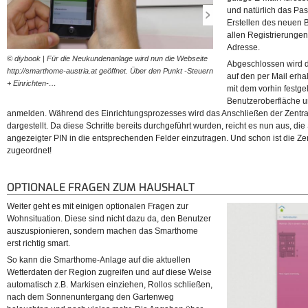
und natürlich das Pa
Erstellen des neuen B
allen Registrierungen 
Adresse.
© diybook | Für die Neukundenanlage wird nun die Webseite
© diybook | Auf dem folgend
Abgeschlossen wird d
http://smarthome-austria.at geöffnet. Über den Punkt -Steuern
Neukundenanlage über die 
auf den per Mail erh
+ Einrichten-…
angestoßen.
mit dem vorhin festg
Benutzeroberfläche u
anmelden. Während des Einrichtungsprozesses wird das Anschließen der Zentr
dargestellt. Da diese Schritte bereits durchgeführt wurden, reicht es nun aus, d
angezeigter PIN in die entsprechenden Felder einzutragen. Und schon ist die Ze
zugeordnet!
OPTIONALE FRAGEN ZUM HAUSHALT
Weiter geht es mit einigen optionalen Fragen zur
Wohnsituation. Diese sind nicht dazu da, den Benutzer
auszuspionieren, sondern machen das Smarthome
erst richtig smart.
So kann die Smarthome-Anlage auf die aktuellen
Wetterdaten der Region zugreifen und auf diese Weise
automatisch z.B. Markisen einziehen, Rollos schließen,
nach dem Sonnenuntergang den Gartenweg