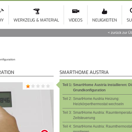
Direkt
zum
Inhalt
IY
WERKZEUG & MATERIAL
VIDEOS
NEUIGKEITEN
SU
zurück zur Ü
onfiguration
RATION
SMARTHOME AUSTRIA
Teil 1:
SmartHome Austria installieren: D
Grundkonfiguration
Teil 2:
SmartHome Austria Heizung:
Heizkörperthermostat wechseln
Teil 3:
SmartHome Austria: Raumtemperatur
Zeitsteuerung
Teil 4:
SmartHome Austria: Raumthermosta
montieren