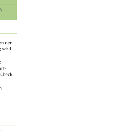
ng
nn der
g wird
K
rt-
 Check
ON
A…