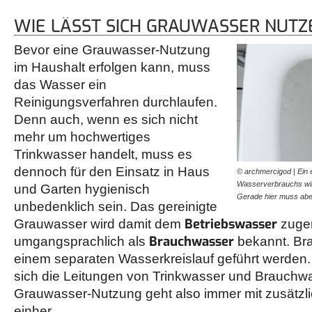
WIE LÄSST SICH GRAUWASSER NUTZ
Bevor eine Grauwasser-Nutzung
im Haushalt erfolgen kann, muss
das Wasser ein
Reinigungsverfahren durchlaufen.
Denn auch, wenn es sich nicht
mehr um hochwertiges
Trinkwasser handelt, muss es
dennoch für den Einsatz in Haus
© archmercigod | Ein 
Wasserverbrauchs wird
und Garten hygienisch
Gerade hier muss ab
unbedenklich sein. Das gereinigte
Betriebswasser
Grauwasser wird damit dem
zuger
Brauchwasser
umgangsprachlich als
bekannt. Br
einem separaten Wasserkreislauf geführt werden. 
sich die Leitungen von Trinkwasser und Brauchw
Grauwasser-Nutzung geht also immer mit zusätzlic
einher.