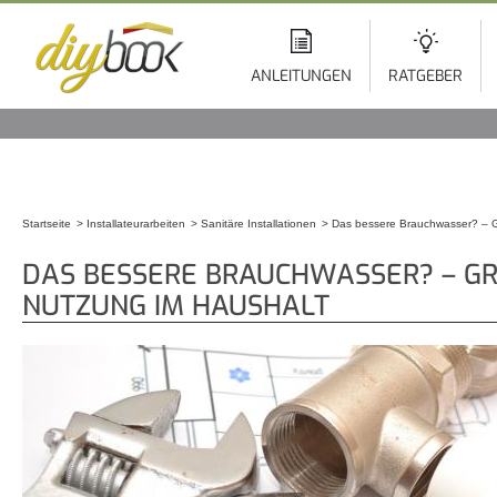
Di
z
In
ANLEITUNGEN
RATGEBER
Startseite
Installateurarbeiten
Sanitäre Installationen
Das bessere Brauchwasser? – G
Sie sind hier
DAS BESSERE BRAUCHWASSER? – G
NUTZUNG IM HAUSHALT