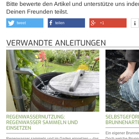
Bitte bewerte den Artikel und unterstütze uns inde
Deinen Freunden teilst.
tweet
teilen
+1
VERWANDTE ANLEITUNGEN
REGENWASSERNUTZUNG:
SELBSTGEFÖR
REGENWASSER SAMMELN UND
BRUNNENARTE
EINSETZEN
Ein eigener Brunnen
Regenwasser sammeln und im Garten einsetzen – das
Doch welche Brunne