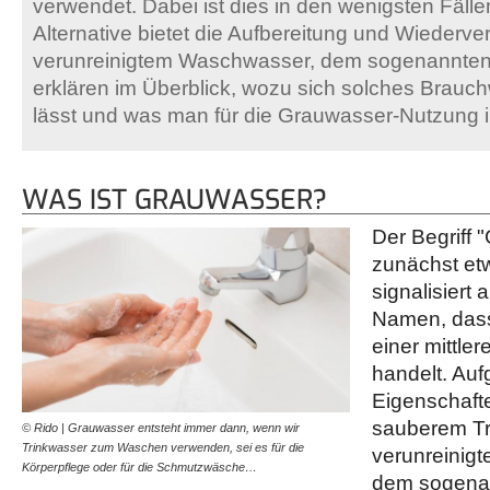
verwendet. Dabei ist dies in den wenigsten Fällen
Alternative bietet die Aufbereitung und Wiederv
verunreinigtem Waschwasser, dem sogenannten
erklären im Überblick, wozu sich solches Brau
lässt und was man für die Grauwasser-Nutzung i
WAS IST GRAUWASSER?
Der Begriff 
zunächst et
signalisiert 
Namen, dass
einer mittler
handelt. Auf
Eigenschaft
sauberem Tr
© Rido | Grauwasser entsteht immer dann, wenn wir
Trinkwasser zum Waschen verwenden, sei es für die
verunreinig
Körperpflege oder für die Schmutzwäsche…
dem sogena