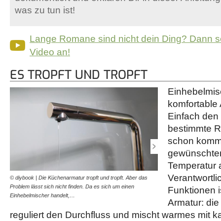
was zu tun ist!
Lange Romane sind nicht dein Ding? Dann s
Video an!
ES TROPFT UND TROPFT
Einhebelmisc
komfortable
Einfach den 
bestimmte R
schon kommt
gewünschten
Temperatur 
Verantwortli
© diybook | Die Küchenarmatur tropft und tropft. Aber das
© diybook | Tatsächlich lä
Problem lässt sich nicht finden. Da es sich um einen
Kartusche meist daran er
Funktionen i
Einhebelmischer handelt,…
aus dem Hahn tropft,…
Armatur: die
reguliert den Durchfluss und mischt warmes mit 