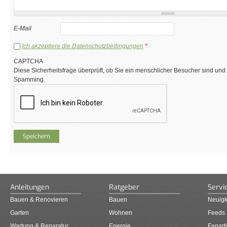
E-Mail
Ich akzeptiere die Datenschutzbedingungen
*
CAPTCHA
Diese Sicherheitsfrage überprüft, ob Sie ein menschlicher Besucher sind und
Spamming.
Anleitungen
Ratgeber
Servi
Bauen & Renovieren
Bauen
Neuigk
Garten
Wohnen
Feeds
Wartung & Reparatur
Energie
Fanarti