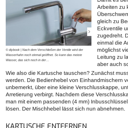
Arbeiten zu 
Überschwem
gleich zu Be
Eckventile u
zugedreht. 
einmal die A
möglichst vi
© diybook | Nach dem Verschließen der Ventile wird der
© diybook | Machen wir un
Wasserhahn noch einmal geöffnet. So kann das meiste
tauschen. Am unteren End
Leitung zu 
Wasser, das sich noch in der…
kleine Kappe, die zunäch
aber auch s
Wie also die Kartusche tauschen? Zunächst muss 
werden. Die Bedienhebel von Einhandmischern ve
unbemerkt, über eine kleine Verschlusskappe, unt
Arretierung verbirgt. Nachdem diese Verschlusskap
man mit einem passenden (4 mm) Inbusschlüssel 
lösen. Der Mischhebel lässt sich nun abnehmen.
KARTUSCHE ENTFERNEN