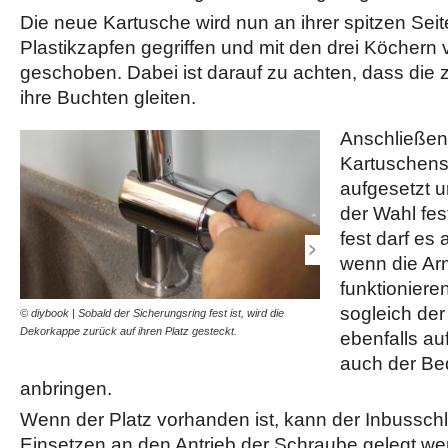
Die neue Kartusche wird nun an ihrer spitzen Sei
Plastikzapfen gegriffen und mit den drei Köchern
geschoben. Dabei ist darauf zu achten, dass die 
ihre Buchten gleiten.
Anschließen
Kartuschens
aufgesetzt 
der Wahl fe
fest darf es 
wenn die Arm
funktionieren
sogleich der 
© diybook | Sobald der Sicherungsring fest ist, wird die
© diybook | Jetzt kommt de
Dekorkappe zurück auf ihren Platz gesteckt.
der Inbus-Schlüssel scho
ebenfalls auf
in deren Profil…
auch der Be
anbringen.
Wenn der Platz vorhanden ist, kann der Inbussch
Einsetzen an den Antrieb der Schraube gelegt w