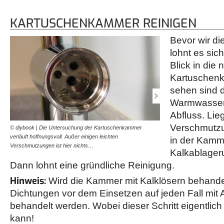
KARTUSCHENKAMMER REINIGEN
Bevor wir di
lohnt es sic
Blick in die 
Kartuschenk
sehen sind d
Warmwasser,
Abfluss. Lie
Verschmutzu
© diybook | Die Untersuchung der Kartuschenkammer
© diybook | Sicherheitsha
verläuft hoffnungsvoll. Außer einigen leichten
einem Tuch sauber aus. In
in der Kamme
Verschmutzungen ist hier nichts…
dass das Innere…
Kalkablage
Dann lohnt eine gründliche Reinigung.
Hinweis:
Wird die Kammer mit Kalklösern behandelt
Dichtungen vor dem Einsetzen auf jeden Fall mit 
behandelt werden. Wobei dieser Schritt eigentlic
kann!