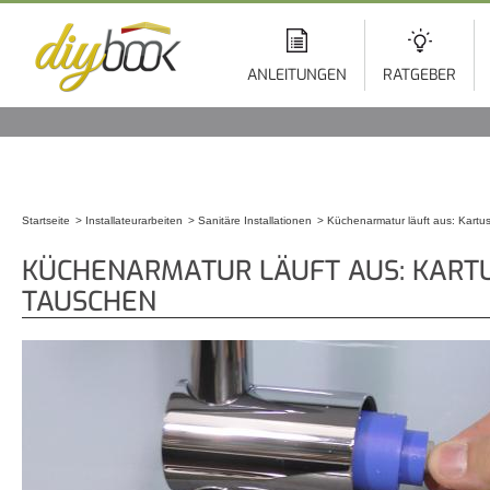
Di
z
In
ANLEITUNGEN
RATGEBER
Startseite
Installateurarbeiten
Sanitäre Installationen
Küchenarmatur läuft aus: Kartu
Sie sind hier
KÜCHENARMATUR LÄUFT AUS: KART
TAUSCHEN