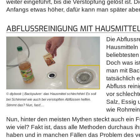
weiter eingeführt, bis die Verstopfung gelöst ist. Di
Anfangs etwas höher, dafür kann man später aber 
ABFLUSSREINIGUNG MIT HAUSMITTE
Die Abflussr
Hausmitteln 
beliebtesten
Doch was ist
man mit Bac
tatsächlich 
Abfluss rein
vor schlech
© diybook | Backpulver: das Hausmittel schlechthin! Es soll
bei Schimmel wie auch bei verstopften Abflüssen helfen.
Salz, Essig 
Stimmt das? Nun, fast!…
wie Rohrrein
Nun, hinter den meisten Mythen steckt auch ein 
wie viel? Fakt ist, dass alle Methoden durchaus i
haben und in manchen Fällen das Problem des ve