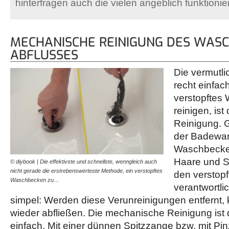
hinterfragen auch die vielen angeblich funktioni
MECHANISCHE REINIGUNG DES WAS
ABFLUSSES
Die vermutli
recht einfac
verstopftes
reinigen, is
Reinigung. 
der Badewa
Waschbecke
Haare und S
© diybook | Die effektivste und schnellste, wenngleich auch
nicht gerade die erstrebenswerteste Methode, ein verstopftes
den verstopf
Waschbecken zu…
verantwortli
simpel: Werden diese Verunreinigungen entfernt
wieder abfließen. Die mechanische Reinigung ist 
einfach. Mit einer dünnen Spitzzange bzw. mit Pi