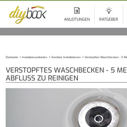
Di
z
In
ANLEITUNGEN
RATGEBER
Startseite
Installateurarbeiten
Sanitäre Installationen
Verstopftes Waschbecken - 5 Me
Sie sind hier
VERSTOPFTES WASCHBECKEN - 5 M
ABFLUSS ZU REINIGEN