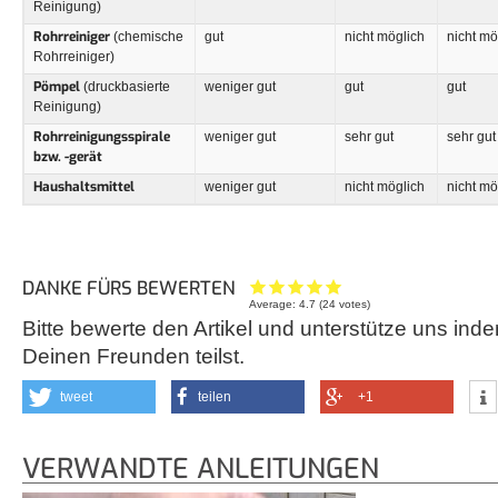
Reinigung)
Rohrreiniger
(chemische
gut
nicht möglich
nicht mö
Rohrreiniger)
Pömpel
(druckbasierte
weniger gut
gut
gut
Reinigung)
Rohrreinigungsspirale
weniger gut
sehr gut
sehr gut
bzw. -gerät
Haushaltsmittel
weniger gut
nicht möglich
nicht mö
DANKE FÜRS BEWERTEN
Average:
4.7
(
24
votes)
Bitte bewerte den Artikel und unterstütze uns inde
Deinen Freunden teilst.
tweet
teilen
+1
VERWANDTE ANLEITUNGEN