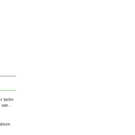
er beim
d wie…
Fahren