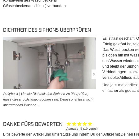
Ablaufventil des Waschbeckens
(Waschbeckenanschluss) verbunden.
DICHTHEIT DES SIPHONS ÜBERPRÜFEN
Es ist fast geschafft
Erfolg gekrönt ist, zei
Das Waschbecken wir
bis oben hin mit Wass
das Wasser wieder aus
und bleibt der Sipho
Verbindungen - trocke
verstopfte Abfluss is
Und jetzt mal ehrlich
einfacher als gedacht
© diybook | Um die Dichtheit des Siphons zu überprüfen,
© diybook | Um die Funktion
muss dieser vollständig trocken sein. Denn sonst lässt sich
überprüfen, wird jetzt das 
austretendes Wasser…
und anschließend…
DANKE FÜRS BEWERTEN
Average:
5
(
10
votes)
Bitte bewerte den Artikel und unterstütze uns indem Du den Artikel mit Deinen Fre