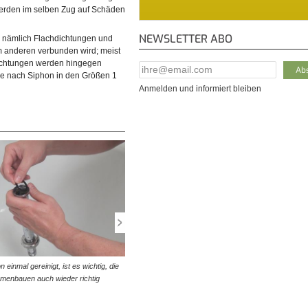
werden im selben Zug auf Schäden
NEWSLETTER ABO
 nämlich Flachdichtungen und
 anderen verbunden wird; meist
dichtungen werden hingegen
E-Mail Addresse
*
je nach Siphon in den Größen 1
Anmelden und informiert bleiben
n einmal gereinigt, ist es wichtig, die
© diybook | Sobald die Dichtung eingesetzt ist, wird die
menbauen auch wieder richtig
Überwurfmutter gerade am vorgesehenen Gewinde
festgezogen. Handfestes Anziehen…