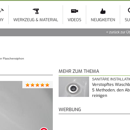
Direkt
zum
Inhalt
IY
WERKZEUG & MATERIAL
VIDEOS
NEUIGKEITEN
SU
zurück zur Ü
er Flaschensiphon
MEHR ZUM THEMA
SANITÄRE INSTALLAT
Verstopftes Waschb
5 Methoden, den Ab
reinigen
WERBUNG