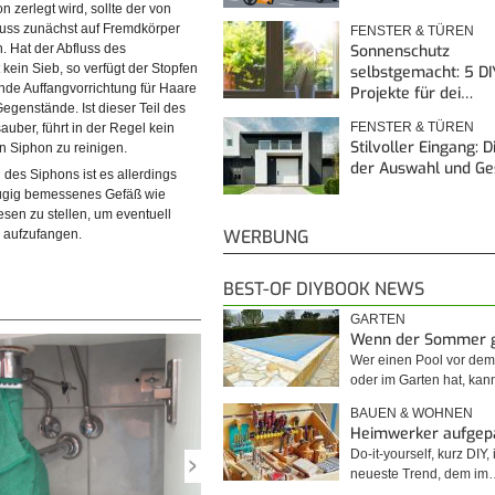
n zerlegt wird, sollte der von
luss zunächst auf Fremdkörper
FENSTER & TÜREN
Sonnenschutz
. Hat der Abfluss des
ein Sieb, so verfügt der Stopfen
selbstgemacht: 5 DI
nde Auffangvorrichtung für Haare
Projekte für dei…
genstände. Ist dieser Teil des
FENSTER & TÜREN
auber, führt in der Regel kein
Stilvoller Eingang: 
n Siphon zu reinigen.
der Auswahl und G
des Siphons ist es allerdings
zügig bemessenes Gefäß wie
fluss frei von Haaren und
esen zu stellen, um eventuell
steht der nächste Schritt in der
WERBUNG
 aufzufangen.
…
BEST-OF DIYBOOK NEWS
GARTEN
Wenn der Sommer 
Wer einen Pool vor de
oder im Garten hat, kan
BAUEN & WOHNEN
Heimwerker aufgep
Do-it-yourself, kurz DIY, 
neueste Trend, dem im