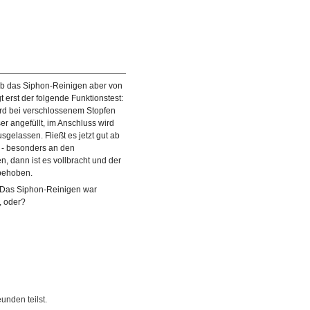
! Ob das Siphon-Reinigen aber von
gt erst der folgende Funktionstest:
d bei verschlossenem Stopfen
er angefüllt, im Anschluss wird
gelassen. Fließt es jetzt gut ab
n - besonders an den
n, dann ist es vollbracht und der
t behoben.
: Das Siphon-Reinigen war
, oder?
 und die Dichtheit des Siphons zu
© diybook | Läuft das Wasser ab und bleibt der Siphon
Waschbecken mit Wasser aufgefüllt
trocken, dann ist es geschafft! Das Reinigen des Siphons i
geglückt und der…
unden teilst.