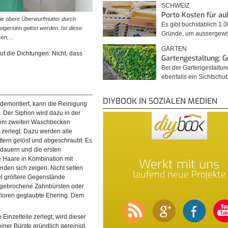
SCHWEIZ
Porto Kosten für a
die obere Überwurfmutter durch
© diybook | Durch vorsichtiges Drehen und gleichzeiti
Es gibt buchstäblich 1.
gersinn gelöst werden. Ist diese
Ziehen wird der Siphon nun aus dem Abfluss herausg
Gründe, um ausserge
ösen,…
Danach kann er in der…
GARTEN
f die Dichtungen: Nicht, dass
Gartengestaltung: 
Bei der Gartengestaltu
ebenfalls ein Sichtschu
DIYBOOK IN SOZIALEN MEDIEN
 demontiert, kann die Reinigung
 Der Siphon wird dazu in der
em zweiten Waschbecken
 zerlegt. Dazu werden alle
tern gelöst und abgeschraubt. Es
e dauern und die ersten
 Haare in Kombination mit
Werkt mit uns
rden sich zeigen. Nicht selten
laufend neue Projekte
el größere Gegenstände
bgebrochene Zahnbürsten oder
laschensiphons ist es wichtig,
© diybook | Ist der Siphon zerlegt, werden nun die einzelne
erloren geglaubte Ehering. Dem
 schrauben, denn in dieser Rohr-
Bestandteile unter laufendem Wasser mit der Hand oder ei
Bürste gründlich…
 Einzelteile zerlegt, wird dieser
ner Bürste gründlich gereinigt.