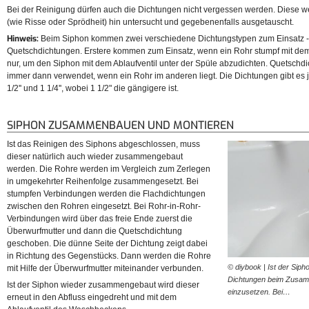
Bei der Reinigung dürfen auch die Dichtungen nicht vergessen werden. Diese 
(wie Risse oder Sprödheit) hin untersucht und gegebenenfalls ausgetauscht.
Hinweis:
Beim Siphon kommen zwei verschiedene Dichtungstypen zum Einsatz -
Quetschdichtungen. Erstere kommen zum Einsatz, wenn ein Rohr stumpf mit dem
nur, um den Siphon mit dem Ablaufventil unter der Spüle abzudichten. Quetsch
immer dann verwendet, wenn ein Rohr im anderen liegt. Die Dichtungen gibt es 
1/2'' und 1 1/4'', wobei 1 1/2" die gängigere ist.
SIPHON ZUSAMMENBAUEN UND MONTIEREN
Ist das Reinigen des Siphons abgeschlossen, muss
dieser natürlich auch wieder zusammengebaut
werden. Die Rohre werden im Vergleich zum Zerlegen
in umgekehrter Reihenfolge zusammengesetzt. Bei
stumpfen Verbindungen werden die Flachdichtungen
zwischen den Rohren eingesetzt. Bei Rohr-in-Rohr-
Verbindungen wird über das freie Ende zuerst die
Überwurfmutter und dann die Quetschdichtung
geschoben. Die dünne Seite der Dichtung zeigt dabei
in Richtung des Gegenstücks. Dann werden die Rohre
© diybook | Ist der Sipho
mit Hilfe der Überwurfmutter miteinander verbunden.
Dichtungen beim Zusam
Ist der Siphon wieder zusammengebaut wird dieser
einzusetzen. Bei…
erneut in den Abfluss eingedreht und mit dem