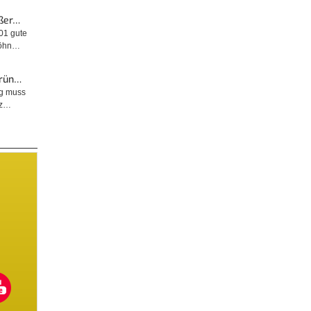
ußer…
ges
© diybook | Vorsicht auf die Dichtungen! Diese sollten gut im
001 gute
ezogen.
Auge behalten werden, denn wenn am Ende eine fehlt, ist der
wöhn…
Siphon nicht mehr…
Grün…
ng muss
tz…
n
© diybook | Aber auch die Dichtungen dürfen beim Siphon-
ner
Reinigen nicht vergessen werden. Sind Schäden an den
Dichtungen zu erkennen, so…