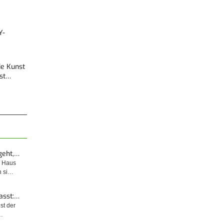
Y-
Die Kunst
est…
geht,…
m Haus
n si…
asst:…
ist der
…