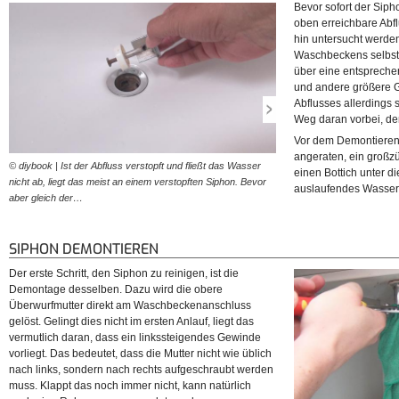
Bevor sofort der Sipho
oben erreichbare Abf
hin untersucht werden
Waschbeckens selbst k
über eine entspreche
und andere größere Ge
Abflusses allerdings s
Weg daran vorbei, de
Vor dem Demontieren 
angeraten, ein groß
© diybook | Ist der Abfluss verstopft und fließt das Wasser
© diybook | Ist der obere Ab
einen Bottich unter di
nicht ab, liegt das meist an einem verstopften Siphon. Bevor
anderen Verunreinigungen, be
auslaufendes Wasser
aber gleich der…
Demontage und Reinigung
SIPHON DEMONTIEREN
Der erste Schritt, den Siphon zu reinigen, ist die
Demontage desselben. Dazu wird die obere
Überwurfmutter direkt am Waschbeckenanschluss
gelöst. Gelingt dies nicht im ersten Anlauf, liegt das
vermutlich daran, dass ein linkssteigendes Gewinde
vorliegt. Das bedeutet, dass die Mutter nicht wie üblich
nach links, sondern nach rechts aufgeschraubt werden
muss. Klappt das noch immer nicht, kann natürlich