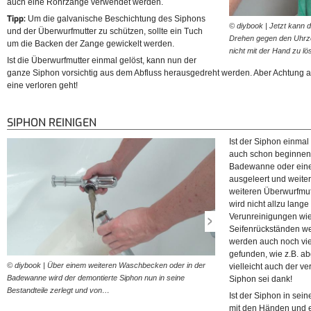
auch eine Rohrzange verwendet werden.
Tipp:
Um die galvanische Beschichtung des Siphons
© diybook | Jetzt kann 
und der Überwurfmutter zu schützen, sollte ein Tuch
Drehen gegen den Uhrzei
um die Backen der Zange gewickelt werden.
nicht mit der Hand zu l
Ist die Überwurfmutter einmal gelöst, kann nun der
ganze Siphon vorsichtig aus dem Abfluss herausgedreht werden. Aber Achtung au
eine verloren geht!
SIPHON REINIGEN
Ist der Siphon einmal
auch schon beginnen.
Badewanne oder ein
ausgeleert und weiter
weiteren Überwurfmut
wird nicht allzu lang
Verunreinigungen wie
Seifenrückständen we
werden auch noch vi
gefunden, wie z.B. a
© diybook | Über einem weiteren Waschbecken oder in der
© diybook | Im Falle eines F
vielleicht auch der v
Badewanne wird der demontierte Siphon nun in seine
auch diesen auseinander zu
Siphon sei dank!
Bestandteile zerlegt und von…
in Rohr-Konstruktion…
Ist der Siphon in seine
mit den Händen und ei