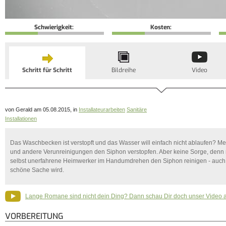
Schwierigkeit:
Kosten:
Schritt für Schritt
Bildreihe
Video
von Gerald am 05.08.2015, in
Installateurarbeiten
Sanitäre
Installationen
Das Waschbecken ist verstopft und das Wasser will einfach nicht ablaufen? Mei
und andere Verunreinigungen den Siphon verstopfen. Aber keine Sorge, denn 
selbst unerfahrene Heimwerker im Handumdrehen den Siphon reinigen - auch 
schöne Sache wird.
Lange Romane sind nicht dein Ding? Dann schau Dir doch unser Video 
VORBEREITUNG