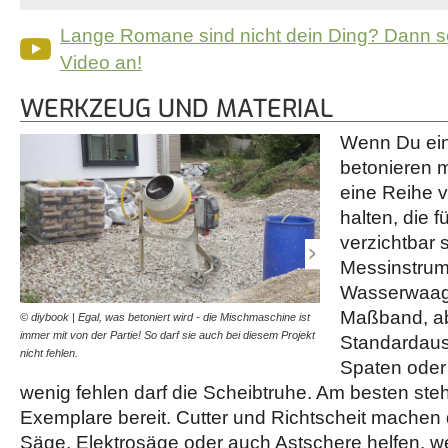
Lange Romane sind nicht dein Ding? Dann s
Video an!
WERKZEUG UND MATERIAL
Wenn Du ein
betonieren m
eine Reihe 
halten, die 
verzichtbar 
Messinstrum
Wasserwaage
Maßband, a
© diybook | Egal, was betoniert wird - die Mischmaschine ist
© diybook | Auch der Zeme
immer mit von der Partie! So darf sie auch bei diesem Projekt
ihn lässt sich kein Beton 
Standardaus
nicht fehlen.
Streifenfundament auf…
Spaten oder
wenig fehlen darf die Scheibtruhe. Am besten ste
Exemplare bereit. Cutter und Richtscheit machen
Säge, Elektrosäge oder auch Astschere helfen, 