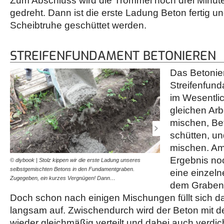
Zum Abschluss wird die Trommel noch drei Minute
gedreht. Dann ist die erste Ladung Beton fertig un
Scheibtruhe geschüttet werden.
STREIFENFUNDAMENT BETONIEREN
Das Betonie
Streifenfund
im Wesentli
gleichen Arb
mischen, Be
schütten, u
mischen. Am
Ergebnis noc
© diybook | Stolz kippen wir die erste Ladung unseres
© diybook | Tatsächlich ni
selbstgemischten Betons in den Fundamentgraben.
nicht sehr gewaltig aus. 
eine einzel
Zugegeben, ein kurzes Vergnügen! Dann…
mit der…
dem Graben s
Doch schon nach einigen Mischungen füllt sich 
langsam auf. Zwischendurch wird der Beton mit 
wieder gleichmäßig verteilt und dabei auch verdic