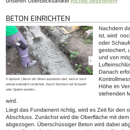
unseren Überblicksartikel
Richtig betonieren
!
BETON EINRICHTEN
Nachdem das
ist, wird no
oder Schauf
gestochert, 
und von mög
Lufteinschlü
Danach erfol
Kontrollmess
© diybook | Bevor der Beton aushärten darf, wird er noch
© diybook | Noch ist es mö
einmal ordentlich verdichtet. Durch Stochern mit Schaufel
durchzuführen. Und so me
Höhe im Ver
oder Spaten werden…
vom Fundament bis zur 
stehenden M
wird.
Liegt das Fundament richtig, wird es Zeit für den 
Abschluss. Zunächst wird die Oberfläche mit dem 
abgezogen. Überschüssiger Beton wird dabei abge