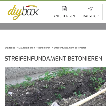
Di
z
In
ANLEITUNGEN
RATGEBER
Startseite
Maurerarbeiten
Betonieren
Streifenfundament betonieren
Sie sind hier
STREIFENFUNDAMENT BETONIEREN