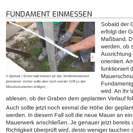
FUNDAMENT EINMESSEN
Sobald der G
erfolgt der G
Maßband. De
werden, ob 
Ausrichtung 
orientiert. 
funktioniert
Mauerschnur
© diybook | Schon bald können wir das Streifenfundament
© diybook | Wir richten e
betonieren. Vorher sollte aber noch mal der Griff zu den
geplanten geraden Verlauf
Fundamentg
Messinstrumenten erfolgen,…
aus! Der Graben ist…
wird. An ihr l
ablesen, ob der Graben dem geplanten Verlauf fol
Auch sollte jetzt noch einmal die Höhe der gepla
werden. In diesem Fall soll die neue Mauer an ei
Mauerwerk anschließen. Je genauer jetzt bereits a
Richtigkeit überprüft wird, desto weniger tauchen