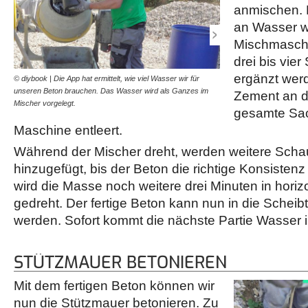
anmischen. 
an Wasser wi
Mischmaschi
drei bis vie
ergänzt wer
© diybook | Die App hat ermittelt, wie viel Wasser wir für
© diybook | Der Mischer w
unseren Beton brauchen. Das Wasser wird als Ganzes im
folgen drei bis vier Schau
Zement an d
Mischer vorgelegt.
kurzem Mischen wird die
gesamte Sack
Maschine entleert.
Während der Mischer dreht, werden weitere Scha
hinzugefügt, bis der Beton die richtige Konsistenz
wird die Masse noch weitere drei Minuten in horizo
gedreht. Der fertige Beton kann nun in die Schei
werden. Sofort kommt die nächste Partie Wasser 
STÜTZMAUER BETONIEREN
Mit dem fertigen Beton können wir
nun die Stützmauer betonieren. Zu