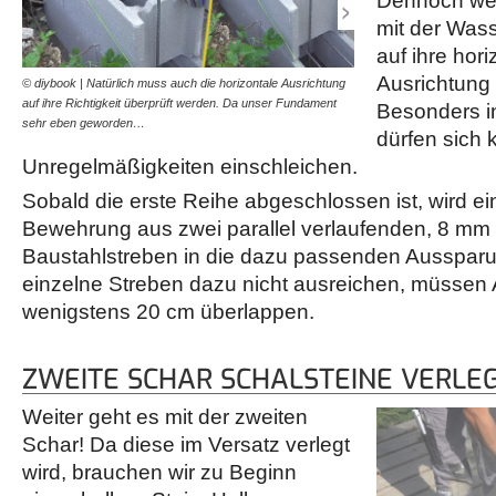
Dennoch wer
mit der Was
auf ihre hori
Ausrichtung 
© diybook | Natürlich muss auch die horizontale Ausrichtung
© diybook | Die erste Reihe
auf ihre Richtigkeit überprüft werden. Da unser Fundament
in den Auslassungen der S
Besonders i
sehr eben geworden…
aus zwei 8 mmm…
dürfen sich 
Unregelmäßigkeiten einschleichen.
Sobald die erste Reihe abgeschlossen ist, wird ei
Bewehrung aus zwei parallel verlaufenden, 8 mm
Baustahlstreben in die dazu passenden Ausspar
einzelne Streben dazu nicht ausreichen, müssen
wenigstens 20 cm überlappen.
ZWEITE SCHAR SCHALSTEINE VERLE
Weiter geht es mit der zweiten
Schar! Da diese im Versatz verlegt
wird, brauchen wir zu Beginn