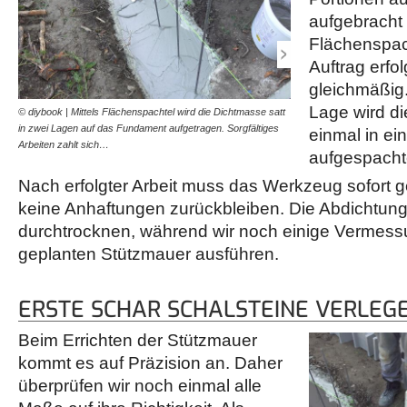
aufgebracht
Flächenspach
Auftrag erfol
gleichmäßig
Lage wird d
© diybook | Mittels Flächenspachtel wird die Dichtmasse satt
© diybook | Nach dem Abd
in zwei Lagen auf das Fundament aufgetragen. Sorgfältiges
Werkzeug sofort gereinigt.
einmal in ei
Arbeiten zahlt sich…
ausgehärtet, könnte das 
aufgespachte
Nach erfolgter Arbeit muss das Werkzeug sofort g
keine Anhaftungen zurückbleiben. Die Abdichtung
durchtrocknen, während wir noch einige Vermess
geplanten Stützmauer ausführen.
ERSTE SCHAR SCHALSTEINE VERLEG
Beim Errichten der Stützmauer
kommt es auf Präzision an. Daher
überprüfen wir noch einmal alle