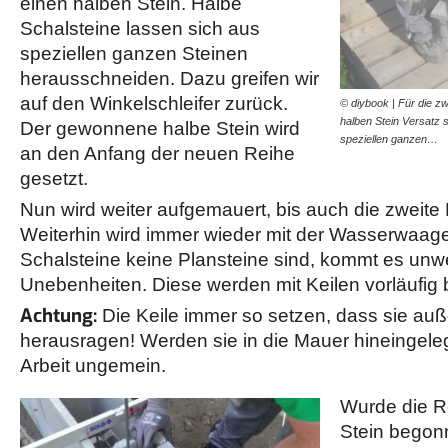
einen halben Stein. Halbe
Schalsteine lassen sich aus
speziellen ganzen Steinen
herausschneiden. Dazu greifen wir
auf den Winkelschleifer zurück.
© diybook | Für die z
halben Stein Versatz s
Der gewonnene halbe Stein wird
speziellen ganzen…
an den Anfang der neuen Reihe
gesetzt.
Nun wird weiter aufgemauert, bis auch die zweite Re
Weiterhin wird immer wieder mit der Wasserwaage 
Schalsteine keine Plansteine sind, kommt es unwe
Unebenheiten. Diese werden mit Keilen vorläufig
Achtung:
Die Keile immer so setzen, dass sie au
herausragen! Werden sie in die Mauer hineingelegt
Arbeit ungemein.
Wurde die R
Stein begon