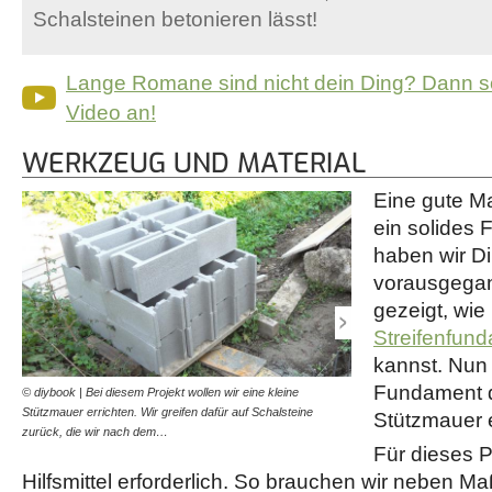
Schalsteinen betonieren lässt!
Lange Romane sind nicht dein Ding? Dann s
Video an!
WERKZEUG UND MATERIAL
Eine gute Ma
ein solides
haben wir Dir
vorausgegan
gezeigt, wie
Streifenfun
kannst. Nun 
Fundament d
© diybook | Bei diesem Projekt wollen wir eine kleine
© diybook | Den benötigte
Stützmauer errichten. Wir greifen dafür auf Schalsteine
und brauchen daher jede M
Stützmauer e
zurück, die wir nach dem…
einen Universalzement,…
Für dieses P
Hilfsmittel erforderlich. So brauchen wir neben Ma