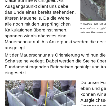
Maße auf ihre Richtigkeit. Als
Ausgangspunkt dient uns dabei
das Ende eines bereits stehenden,
älteren Mauerteils. Da die Werte
alle noch mit den ursprünglichen
© diybook | Die Zeit, 
durchzutrocknen, gibt
Kalkulationen übereinstimmen,
nehmen. Besonders w
spannen wir als nächstes eine
Mauerschnur auf. Als Ankerpunkt werden die erst
ausgelegt.
Mit der Mauerschnur als Orientierung wird nun die
Schalsteine verlegt. Dabei werden die Steine übe
Fundament ragenden Betoneisen gestülpt und tro
eingesetzt
Da unser F
eben und ge
können wir a
Ausgleichssc