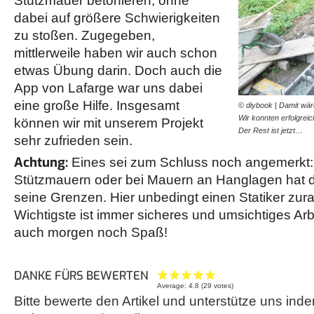
Stützmauer betonieren, ohne
dabei auf größere Schwierigkeiten
zu stoßen. Zugegeben,
mittlerweile haben wir auch schon
etwas Übung darin. Doch auch die
App von Lafarge war uns dabei
eine große Hilfe. Insgesamt
© diybook | Damit wär
Wir konnten erfolgrei
können wir mit unserem Projekt
Der Rest ist jetzt…
sehr zufrieden sein.
Achtung:
Eines sei zum Schluss noch angemerkt:
Stützmauern oder bei Mauern an Hanglagen hat
seine Grenzen. Hier unbedingt einen Statiker zur
Wichtigste ist immer sicheres und umsichtiges Ar
auch morgen noch Spaß!
DANKE FÜRS BEWERTEN
Average:
4.8
(
29
votes)
Bitte bewerte den Artikel und unterstütze uns inde