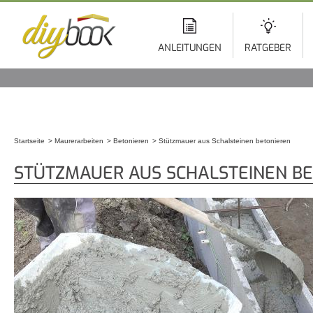
Di
z
In
ANLEITUNGEN
RATGEBER
Startseite
Maurerarbeiten
Betonieren
Stützmauer aus Schalsteinen betonieren
Sie sind hier
STÜTZMAUER AUS SCHALSTEINEN B