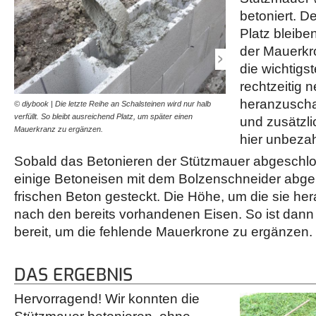
betoniert. 
Platz bleiben
der Mauerkro
die wichtigs
rechtzeitig 
heranzuscha
© diybook | Die letzte Reihe an Schalsteinen wird nur halb
© diybook | Das Wichtigste
verfüllt. So bleibt ausreichend Platz, um später einen
rechtzeitige Nachschub a
und zusätzli
Mauerkranz zu ergänzen.
man auf helfende Hände
hier unbezah
Sobald das Betonieren der Stützmauer abgeschlo
einige Betoneisen mit dem Bolzenschneider abge
frischen Beton gesteckt. Die Höhe, um die sie her
nach den bereits vorhandenen Eisen. So ist dann 
bereit, um die fehlende Mauerkrone zu ergänzen.
DAS ERGEBNIS
Hervorragend! Wir konnten die