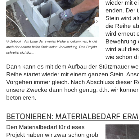
wieder mit e
enden. Der 
Stein wird a
die Reihe a
wird erneut 
Bewehrung e
© diybook | Am Ende der zweiten Reihe angekommen, findet
© diybook | Nach Fertigst
auch der andere halbe Stein seine Verwendung. Das Projekt
diesmal nicht die horizon
wird auf die
schreitet sichtlich…
Vorgehen ist dasselbe wi
wie schon di
Dann kann es mit dem Aufbau der Stützmauer weit
Reihe startet wieder mit einem ganzen Stein. Ans
Vorgehen immer gleich. Nach Abschluss dieser Rei
unsere Zwecke dann hoch genug, d.h. wir können
betonieren.
BETONIEREN: MATERIALBEDARF ERM
Den Materialbedarf für dieses
Projekt haben wir zwar schon grob