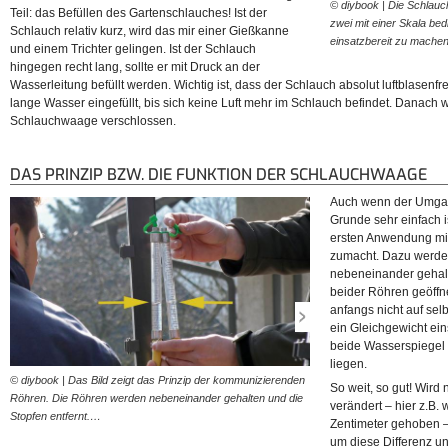
© diybook | Die Schlauc
Teil: das Befüllen des Gartenschlauches! Ist der
zwei mit einer Skala b
Schlauch relativ kurz, wird das mir einer Gießkanne
einsatzbereit zu mach
und einem Trichter gelingen. Ist der Schlauch
hingegen recht lang, sollte er mit Druck an der
Wasserleitung befüllt werden. Wichtig ist, dass der Schlauch absolut luftblasenfrei
lange Wasser eingefüllt, bis sich keine Luft mehr im Schlauch befindet. Danach
Schlauchwaage verschlossen.
DAS PRINZIP BZW. DIE FUNKTION DER SCHLAUCHWAAGE
Auch wenn der Umgan
Grunde sehr einfach is
ersten Anwendung mit
zumacht. Dazu werde
nebeneinander gehal
beider Röhren geöffn
anfangs nicht auf sel
ein Gleichgewicht eins
beide Wasserspiegel
liegen.
© diybook | Das Bild zeigt das Prinzip der kommunizierenden
© diybook | Wird ein Röhrch
So weit, so gut! Wird
Röhren. Die Röhren werden nebeneinander gehalten und die
für kurze Zeit – der Wasser
verändert – hier z.B.
Stopfen entfernt.…
Zentimeter gehoben –
um diese Differenz un