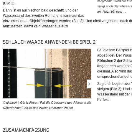
© diybook | Wird die zw
(Bild 2).
steigt auch der Wassers
Dann ist es auch schon bald geschafft, und der
an. Nach ein paar…
Wasserstand des zweiten Röhrchens kann auf das
einzumessende Objekt übertragen werden (Bild 3). Und nicht vergessen, nach 
aufzusetzen, damit kein Wasser ausläuft!
SCHLAUCHWAAGE ANWENDEN: BEISPIEL 2
Bei diesem Beispiel is
abgebildet. Der Wasse
Röhrchen 2 der Sch
angehoben werden. Gu
diesmal. Also wird da
entsprechend angeh
Sogleich beginnt der
steigen (Bild 3). Und 
Wasserstand mit der 
Perfekt!
© diybook | Gilt in diesem Fall die Oberkante des Pfostens als
© diybook | Die Position de
Referenzmaß, so ist das zweite Röhrchen zu tief.
oben verändert.
ZUSAMMENFASSUNG