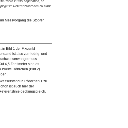
eite Röhre zu viel angehoben, so
© diybook | Ist der Wasserspiegel zur Ruhe gekomme
piegel im Referenzröhrchen zu stark
mit dem Referenzmaß deckungsgleich, ist es fast gesch
dem Messvorgang die Stopfen
t in Bild 1 der Fixpunkt
rstand ist also zu niedrig, und
lauchwasserwaage muss
t 4,5 Zentimeter sind es
s zweite Röhrchen (Bild 2)
oben.
 Wasserstand in Röhrchen 1 zu
schon ist auch hier der
Referenzlinie deckungsgleich.
s zweiten Röhrchens wird nach
© diybook | Der Wasserspiegel steigt und nähert sich der
Oberkante der Pfostens an.