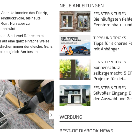
NEUE ANLEITUNGEN
 Aber sie kannten das Prinzip,
FENSTER & TÜREN
eindrucksvolle, bis heute
Die häufigsten Fehl
 Rom. Nun aber zur
Fenstereinbau – un
annt wird.
hen. Sind zwei Röhrchen mit
TIPPS UND TRICKS
e auf eine ganz einfache Weise.
Tipps für sicheres 
Röhrchen immer der gleiche. Ganz
mit Anhänger
leibt gleich. Am besten
FENSTER & TÜREN
Sonnenschutz
selbstgemacht: 5 DI
Projekte für dei…
FENSTER & TÜREN
Stilvoller Eingang: 
der Auswahl und G
WERBUNG
BEST-OF DIYBOOK NEWS