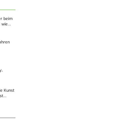
er beim
d wie…
Fahren
Y-
Die Kunst
est…