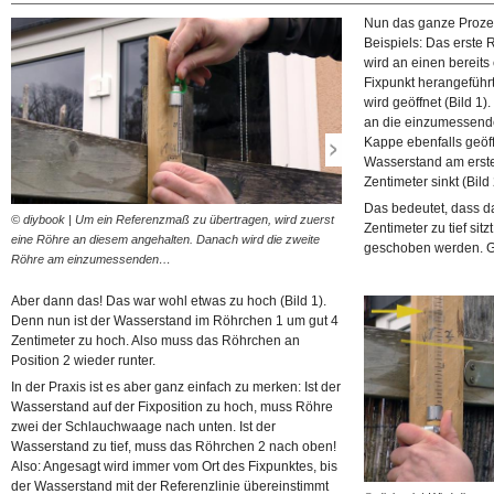
Nun das ganze Proze
Beispiels: Das erste
wird an einen bereit
Fixpunkt herangeführ
wird geöffnet (Bild 1
an die einzumessende
Kappe ebenfalls geöff
Wasserstand am erst
Zentimeter sinkt (Bild 
Das bedeutet, dass d
© diybook | Um ein Referenzmaß zu übertragen, wird zuerst
© diybook | Hat sich der Wa
Zentimeter zu tief si
eine Röhre an diesem angehalten. Danach wird die zweite
korrigiert. Die Röhre am Re
geschoben werden. G
Röhre am einzumessenden…
bewegt werden. Der…
Aber dann das! Das war wohl etwas zu hoch (Bild 1).
Denn nun ist der Wasserstand im Röhrchen 1 um gut 4
Zentimeter zu hoch. Also muss das Röhrchen an
Position 2 wieder runter.
In der Praxis ist es aber ganz einfach zu merken: Ist der
Wasserstand auf der Fixposition zu hoch, muss Röhre
zwei der Schlauchwaage nach unten. Ist der
Wasserstand zu tief, muss das Röhrchen 2 nach oben!
Also: Angesagt wird immer vom Ort des Fixpunktes, bis
der Wasserstand mit der Referenzlinie übereinstimmt