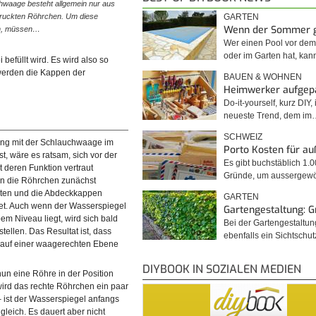
hwaage besteht allgemein nur aus
© diybook | Die Länge des Schlauches ist prinzipiell fre
edruckten Röhrchen. Um diese
wählbar. Ist der Schlauch recht kurz, so kann dieser m
GARTEN
Wenn der Sommer 
en, müssen…
einem Trichter und einer…
Wer einen Pool vor de
oder im Garten hat, kan
 befüllt wird. Es wird also so
 werden die Kappen der
BAUEN & WOHNEN
Heimwerker aufgep
Do-it-yourself, kurz DIY, 
neueste Trend, dem im
SCHWEIZ
g mit der Schlauchwaage im
Porto Kosten für a
t, wäre es ratsam, sich vor der
Es gibt buchstäblich 1.
 deren Funktion vertraut
Gründe, um ausserge
n die Röhrchen zunächst
ten und die Abdeckkappen
GARTEN
et. Auch wenn der Wasserspiegel
Gartengestaltung: 
bem Niveau liegt, wird sich bald
Bei der Gartengestaltu
tellen. Das Resultat ist, dass
ebenfalls ein Sichtschu
 auf einer waagerechten Ebene
DIYBOOK IN SOZIALEN MEDIEN
en angehoben, so ändert sich –
© diybook | Der Wasserspiegel gleicht sich nach dem Änd
 nun eine Röhre in der Position
spiegel in beiden Röhrchen.
der Position von selber wieder an. Je länger der Schlauch,
 wird das rechte Röhrchen ein paar
desto träger ist das…
 ist der Wasserspiegel anfangs
gleich. Es dauert aber nicht