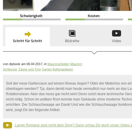
Schwierigkeit:
Kosten:
Schritt für Schritt
Bildreihe
Video
von diybook am 06.04.2017, in
Maurerarbeiten
Maurern
Schlosser
Zäune und Tore
Garten
Außenanlagen
Soll der neue Gartenzaun auf einem Niveau liegen? Oder der Meterriss von 
übertragen werden? Tja, dann denkt man heute vermutlich nur mehr an das Las
Rotationslaser. Aber das muss gar nicht sein! Denn solch teure technische Gerä
nicht nötig. Schon im antiken Rom konnte man Gebäude ohne moderne Techn
errichten. Der Schlauchwaage sei Dank! Und wie die Schlauchwaage funktionie
wird, zeigt Dir der folgende Artikel.
Lange Romane sind nicht dein Ding? Dann schau Dir doch unser Video 