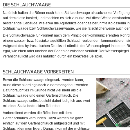
DIE SCHLAUCHWAAGE
Natürlich hatten die Römer noch keine Schlauchwaage als solche zur Verfügung.
auf dem diese basiert, und machten es sich zunutze. Auf diese Weise entstanden 
bestehende Gebäude, wie etwa die Aquädukte oder das berühmte Kolosseum in
Schlauchwaage bzw. Schlauchwasserwaage, wie sie fälschlicherweise auch gen
Die Schlauchwaage funktioniert nach dem Prinzip der kommunizierenden Röhrc
einem wasser- bzw. flüssigkeitsgefüllten Schlauch verbunden, kommunizieren si
Aufgrund des hydrostatischen Drucks ist nämlich der Wasserspiegel in beiden 
egal, wie eben oder uneben der Boden dazwischen verläuft: Der Wasserspiegel b
veranschaulicht wird das natürlich durch ein konkretes Beispiel.
SCHLAUCHWAAGE VORBEREITEN
Bevor die Schlauchwaage eingesetzt werden kann,
muss diese allerdings noch zusammengebaut werden.
Dafür braucht es im Grunde nicht viel mehr als die
Schlauchwaage und einen Gartenschlauch. Die
Schlauchwaage selbst besteht dabei lediglich aus zwei
mit einer Skala bedruckten Röhrchen.
Vorbereitend werden die Röhrchen mit dem
Gartenschlauch verbunden. Dazu werden sie ganz
einfach auf den Gartenschlauch aufgesteckt und mit
Schlauchklemmen fixiert. Danach kommt der wichtigste