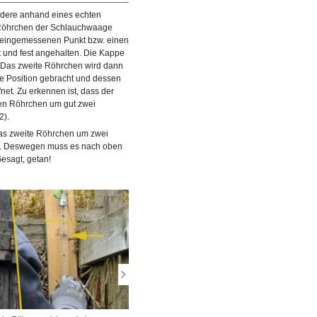
dere anhand eines echten
 Röhrchen der Schlauchwaage
s eingemessenen Punkt bzw. einen
t und fest angehalten. Die Kappe
). Das zweite Röhrchen wird dann
 Position gebracht und dessen
net. Zu erkennen ist, dass der
en Röhrchen um gut zwei
2).
as zweite Röhrchen um zwei
sserspiegel eingependelt, wird
tzt. Deswegen muss es nach oben
ferenzmaß darf dabei nicht
esagt, getan!