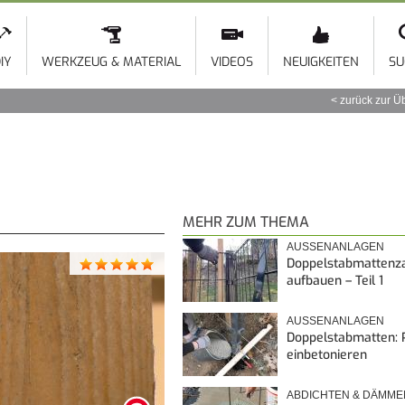
Direkt
zum
Inhalt
IY
WERKZEUG & MATERIAL
VIDEOS
NEUIGKEITEN
SU
zurück zur Ü
MEHR ZUM THEMA
AUSSENANLAGEN
Doppelstabmattenz
aufbauen – Teil 1
AUSSENANLAGEN
Doppelstabmatten: 
einbetonieren
ABDICHTEN & DÄMME