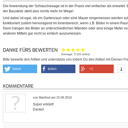
Die Anwendung der Schlauchwaage ist in der Praxis viel einfacher als erwartet. 
der Baustelle steht also nichts mehr im Wege!
Und dabei ist egal, ob ein Gartenzaun oder eine Mauer eingemessen werden so
funktioniert zudem hervoragend im Innenbereich, wenn z.B. Bilder in einem Raum
Denn hängen die Bilder an unterschiedlichen Wänden oder sind einige Meter vone
anderen Mitteln gar nicht so einfach auszumessen.
DANKE FÜRS BEWERTEN
Average:
5
(
19
votes)
Bitte bewerte den Artikel und unterstütze uns indem Du den Artikel mit Deinen Fre
tweet
teilen
+1
KOMMENTARE
von Manfred am 15.09.2019
Super erklärt!
Danke!