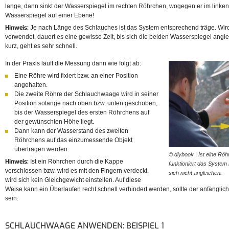
lange, dann sinkt der Wasserspiegel im rechten Röhrchen, wogegen er im linken s
Wasserspiegel auf einer Ebene!
Hinweis:
Je nach Länge des Schlauches ist das System entsprechend träge. Wird
verwendet, dauert es eine gewisse Zeit, bis sich die beiden Wasserspiegel angl
kurz, geht es sehr schnell.
In der Praxis läuft die Messung dann wie folgt ab:
Eine Röhre wird fixiert bzw. an einer Position
angehalten.
Die zweite Röhre der Schlauchwaage wird in seiner
Position solange nach oben bzw. unten geschoben,
bis der Wasserspiegel des ersten Röhrchens auf
der gewünschten Höhe liegt.
Dann kann der Wasserstand des zweiten
Röhrchens auf das einzumessende Objekt
übertragen werden.
© diybook | Ist eine Rö
Hinweis:
Ist ein Röhrchen durch die Kappe
funktioniert das System
verschlossen bzw. wird es mit den Fingern verdeckt,
sich nicht angleichen.
wird sich kein Gleichgewicht einstellen. Auf diese
Weise kann ein Überlaufen recht schnell verhindert werden, sollte der anfängli
sein.
SCHLAUCHWAAGE ANWENDEN: BEISPIEL 1