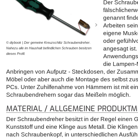
Der Schraube
fälschlicher
genannt finde
Arbeiten se
eigene Muske
oder gefühlvo
© diybook | Der gemeine Kreuzschlitz Schraubendreher.
© diybook | Ein Kreuzschli
angesagt ist
Nahezu alle im Haushalt befindlichen Schrauben besitzen
mit einer bis zur Spitze ve
dieses Profil.
Anwendungsb
die Lampen-
Anbringen von Aufputz - Steckdosen, der Zusamm
Möbel oder aber auch die Montage des selbst 
PCs. Unter Zuhilfenahme von Hämmern ist mit ei
Schraubendrehern sogar das Meißeln möglich.
MATERIAL / ALLGEMEINE PRODUKT
Der Schraubendreher besitzt in der Regel einen Gr
Kunststoff und eine Klinge aus Metall. Die Klingens
nach Schraubenkopf, in unterschiedlichen Ausfüh