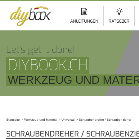
Di
z
In
ANLEITUNGEN
RATGEBER
Let‘s get it done!
DIYBOOK.CH
WERKZEUG UND MATERI
Startseite
Werkzeug und Material
Universal
Schraubendreher / Schraubenzieher
Sie sind hier
SCHRAUBENDREHER / SCHRAUBENZI