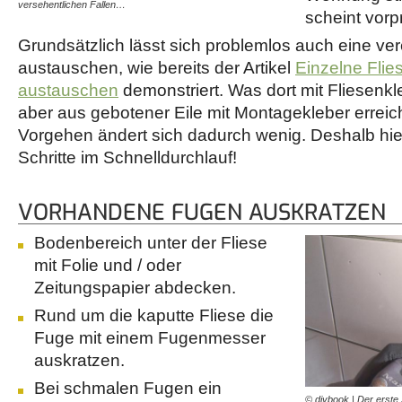
versehentlichen Fallen…
scheint vor
Grundsätzlich lässt sich problemlos auch eine ver
austauschen, wie bereits der Artikel
Einzelne Flie
austauschen
demonstriert. Was dort mit Fliesenkle
aber aus gebotener Eile mit Montagekleber errei
Vorgehen ändert sich dadurch wenig. Deshalb hier
Schritte im Schnelldurchlauf!
VORHANDENE FUGEN AUSKRATZEN
Bodenbereich unter der Fliese
mit Folie und / oder
Zeitungspapier abdecken.
Rund um die kaputte Fliese die
Fuge mit einem Fugenmesser
auskratzen.
Bei schmalen Fugen ein
© diybook | Der erste S