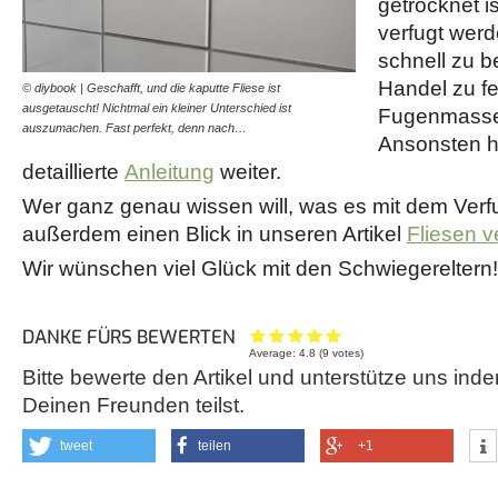
getrocknet i
verfugt wer
schnell zu b
Handel zu fe
© diybook | Geschafft, und die kaputte Fliese ist
ausgetauscht! Nichtmal ein kleiner Unterschied ist
Fugenmasse 
auszumachen. Fast perfekt, denn nach…
Ansonsten hi
detaillierte
Anleitung
weiter.
Wer ganz genau wissen will, was es mit dem Verfug
außerdem einen Blick in unseren Artikel
Fliesen v
Wir wünschen viel Glück mit den Schwiegereltern!
DANKE FÜRS BEWERTEN
Average:
4.8
(
9
votes)
Bitte bewerte den Artikel und unterstütze uns inde
Deinen Freunden teilst.
tweet
teilen
+1