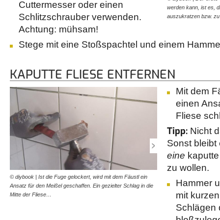
Cuttermesser oder einen
werden kann, ist es, 
Schlitzschrauber verwenden.
auszukratzen bzw. z
Achtung: mühsam!
Stege mit eine Stoßspachtel und einem Hammer
KAPUTTE FLIESE ENTFERNEN
Mit dem Fä
einen Ansa
Fliese sch
Tipp:
Nicht 
Sonst bleibt 
eine
kaputte
zu wollen.
© diybook | Ist die Fuge gelockert, wird mit dem Fäustl ein
© diybook | Nun kommt de
Hammer un
Ansatz für den Meißel geschaffen. Ein gezielter Schlag in die
der kaputten Fliese wird m
mit kurzen
Mitte der Fliese…
Wie schon zuvor gilt…
Schlägen 
bloßzuleg