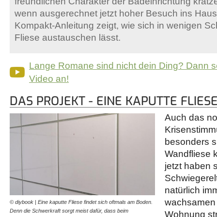
freundlichen Charakter der Badeinrichtung krat
wenn ausgerechnet jetzt hoher Besuch ins Haus
Kompakt-Anleitung zeigt, wie sich in wenigen Sch
Fliese austauschen lässt.
Lange Romane sind nicht dein Ding? Dann s
Video an!
DAS PROJEKT - EINE KAPUTTE FLIE
Auch das no
Krisenstimm
besonders si
Wandfliese 
jetzt haben s
Schwiegerelt
natürlich im
wachsamen 
© diybook | Eine kaputte Fliese findet sich oftmals am Boden.
Denn die Schwerkraft sorgt meist dafür, dass beim
Wohnung str