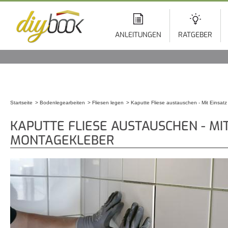
Di
z
In
ANLEITUNGEN
RATGEBER
Startseite
Bodenlegearbeiten
Fliesen legen
Kaputte Fliese austauschen - Mit Einsat
Sie sind hier
KAPUTTE FLIESE AUSTAUSCHEN - MI
MONTAGEKLEBER