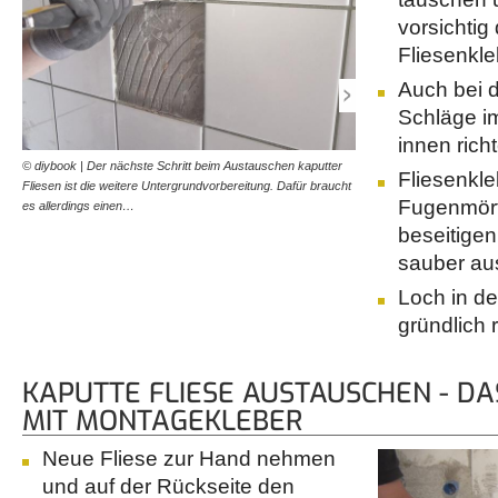
vorsichtig
Fliesenkl
Auch bei d
Schläge i
innen rich
© diybook | Der nächste Schritt beim Austauschen kaputter
© diybook | Nicht nur die 
Fliesenkl
Fliesen ist die weitere Untergrundvorbereitung. Dafür braucht
Reste des alten Fliesenkl
Fugenmört
es allerdings einen…
werden.
beseitigen
sauber au
Loch in d
gründlich 
KAPUTTE FLIESE AUSTAUSCHEN - DA
MIT MONTAGEKLEBER
Neue Fliese zur Hand nehmen
und auf der Rückseite den