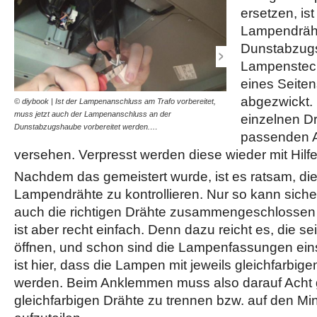
ersetzen, is
Lampendräht
Dunstabzugs
Lampenstecke
eines Seite
abgezwickt.
© diybook | Ist der Lampenanschluss am Trafo vorbereitet,
© diybook | Die einzelne
muss jetzt auch der Lampenanschluss an der
mm abisoliert. Tipp: Hier k
einzelnen Dr
Dunstabzugshaube vorbereitet werden.…
Finger als auch die…
passenden 
versehen. Verpresst werden diese wieder mit Hilf
Nachdem das gemeistert wurde, ist es ratsam, di
Lampendrähte zu kontrollieren. Nur so kann siche
auch die richtigen Drähte zusammengeschlossen 
ist aber recht einfach. Denn dazu reicht es, die se
öffnen, und schon sind die Lampenfassungen ein
ist hier, dass die Lampen mit jeweils gleichfarbig
werden. Beim Anklemmen muss also darauf Acht 
gleichfarbigen Drähte zu trennen bzw. auf den Mi