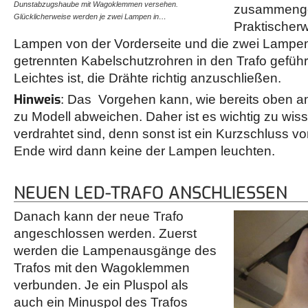
Dunstabzugshaube mit Wagoklemmen versehen.
und grauen Drähte sind aufg
zusammenge
Glücklicherweise werden je zwei Lampen in…
neuen Trafo…
Praktischer
Lampen von der Vorderseite und die zwei Lampen
getrennten Kabelschutzrohren in den Trafo geführ
Leichtes ist, die Drähte richtig anzuschließen.
Hinweis
: Das Vorgehen kann, wie bereits oben a
zu Modell abweichen. Daher ist es wichtig zu wis
verdrahtet sind, denn sonst ist ein Kurzschluss v
Ende wird dann keine der Lampen leuchten.
NEUEN LED-TRAFO ANSCHLIESSEN
Danach kann der neue Trafo
angeschlossen werden. Zuerst
werden die Lampenausgänge des
Trafos mit den Wagoklemmen
verbunden. Je ein Pluspol als
auch ein Minuspol des Trafos