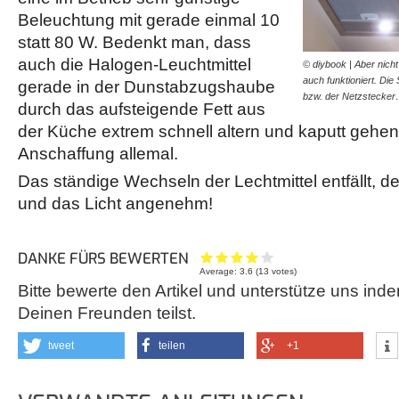
Beleuchtung mit gerade einmal 10
statt 80 W. Bedenkt man, dass
auch die Halogen-Leuchtmittel
© diybook | Aber nich
auch funktioniert. Die
gerade in der Dunstabzugshaube
bzw. der Netzstecke
durch das aufsteigende Fett aus
der Küche extrem schnell altern und kaputt gehen,
Anschaffung allemal.
Das ständige Wechseln der Lechtmittel entfällt, der
und das Licht angenehm!
DANKE FÜRS BEWERTEN
Average:
3.6
(
13
votes)
Bitte bewerte den Artikel und unterstütze uns inde
Deinen Freunden teilst.
tweet
teilen
+1