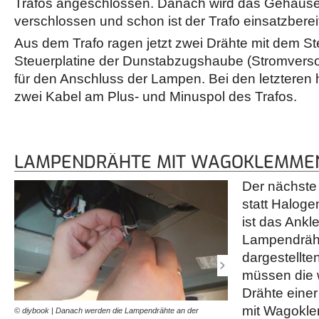
Trafos angeschlossen. Danach wird das Gehäuse
verschlossen und schon ist der Trafo einsatzberei
Aus dem Trafo ragen jetzt zwei Drähte mit dem Ste
Steuerplatine der Dunstabzugshaube (Stromverso
für den Anschluss der Lampen. Bei den letzteren 
zwei Kabel am Plus- und Minuspol des Trafos.
LAMPENDRÄHTE MIT WAGOKLEMME
Der nächste 
statt Halog
ist das Ank
Lampendrähte
dargestellt
müssen die 
Drähte eine
mit Wagokl
© diybook | Danach werden die Lampendrähte an der
© diybook | Die Lampendrä