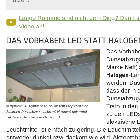
Lange Romane sind nicht dein Ding? Dann s
Video an!
DAS VORHABEN: LED STATT HALOGE
Das Vorhaben
Dunstabzugs
Marke Neff) 
Halogen
-La
werden. Das 
dass der in 
Dunstabzug
Trafo in den
© diybook | Ausgangsbasis bei diesem Projekt ist eine
Standard-Dunstabzugshaube mit Halogenleuchtmitteln.
zu den LEDs
Letztere sollen durch moderne LED…
elektrische 
Leuchtmittel ist einfach zu gering. Die Leuchtmitte
entweder dunkel bzw. flackern wie wild. Akzeptabe