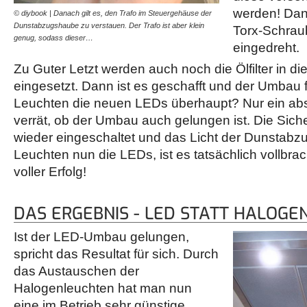
werden! Dan
© diybook | Danach gilt es, den Trafo im Steuergehäuse der
© diybook | Verschlossen
Dunstabzugshaube zu verstauen. Der Trafo ist aber klein
Beginn entfernten Torx-Sch
Torx-Schrau
genug, sodass dieser…
eingedreht.
Zu Guter Letzt werden auch noch die Ölfilter in 
eingesetzt. Dann ist es geschafft und der Umbau 
Leuchten die neuen LEDs überhaupt? Nur ein abs
verrät, ob der Umbau auch gelungen ist. Die Sic
wieder eingeschaltet und das Licht der Dunstabz
Leuchten nun die LEDs, ist es tatsächlich vollbr
voller Erfolg!
DAS ERGEBNIS - LED STATT HALOGE
Ist der LED-Umbau gelungen,
spricht das Resultat für sich. Durch
das Austauschen der
Halogenleuchten hat man nun
eine im Betrieb sehr günstige