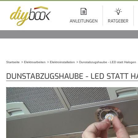
Di
z
In
ANLEITUNGEN
RATGEBER
Startseite
Elektroarbeiten
Elektroinstallation
Dunstabzugshaube - LED statt Halogen
Sie sind hier
DUNSTABZUGSHAUBE - LED STATT 