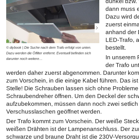
dunkel bzw. 
dann muss ei
Dazu wird de
zuerst einmal
anhand der 
LED-Trafo, a
bestellt.
© diybook | Die Suche nach dem Trafo erfolgt von unten.
© diybook | Eine schwarze 
Dazu werden die Ölfilter entfernt. Eventuell befinden sich
einige Drähte zusammen. E
In unserem P
darunter noch weitere…
Steuerbox der…
der Trafo unt
werden daher zuerst abgenommen. Darunter kom
zum Vorschein, in die einige Kabel führen. Das ist d
Stelle! Die Schrauben lassen sich ohne Probleme
Schraubendreher öffnen. Um den Deckel der sc
aufzubekommen, müssen dann noch zwei setlich
Verschusslaschen geöffnet werden.
Der Trafo kommt zum Vorschein. Der weiße Steck
weißen Drähten ist der Lampenanschluss. Der zu
schwarze und braune Draht ist die 230V-Versorgun