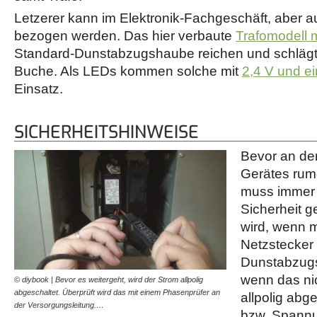
Letzerer kann im Elektronik-Fachgeschäft, aber 
bezogen werden. Das hier verbaute
Trafomodell 
Standard-Dunstabzugshaube reichen und schlägt 
Buche. Als LEDs kommen solche mit
2,4 V und e
Einsatz.
SICHERHEITSHINWEISE
Bevor an der
Gerätes rum
muss immer 
Sicherheit 
wird, wenn m
Netzstecker
Dunstabzug
wenn das nic
© diybook | Bevor es weitergeht, wird der Strom allpolig
abgeschaltet. Überprüft wird das mit einem Phasenprüfer an
allpolig abg
der Versorgungsleitung.…
bzw. Spannu