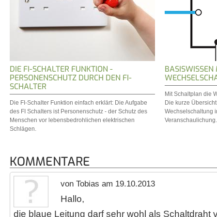
DIE FI-SCHALTER FUNKTION -
BASISWISSEN 
PERSONENSCHUTZ DURCH DEN FI-
WECHSELSCH
SCHALTER
Mit Schaltplan die 
Die FI-Schalter Funktion einfach erklärt: Die Aufgabe
Die kurze Übersicht
des FI Schalters ist Personenschutz - der Schutz des
Wechselschaltung in
Menschen vor lebensbedrohlichen elektrischen
Veranschaulichung.
Schlägen.
KOMMENTARE
von Tobias am 19.10.2013
Hallo,
die blaue Leitung darf sehr wohl als Schaltdraht