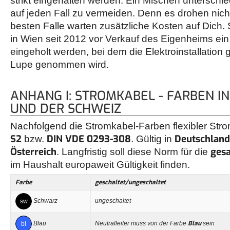
strikt eingehalten werden. Ein Mischen unterschie
auf jeden Fall zu vermeiden. Denn es drohen nicht
besten Falle warten zusätzliche Kosten auf Dich.
in Wien seit 2012 vor Verkauf des Eigenheims ein
eingeholt werden, bei dem die Elektroinstallation
Lupe genommen wird.
ANHANG I: STROMKABEL - FARBEN I
UND DER SCHWEIZ
Nachfolgend die Stromkabel-Farben flexibler St
S2
DIN VDE 0293-308
Deutschland
bzw.
. Gültig in
Österreich
ges
. Langfristig soll diese Norm für die
im Haushalt europaweit Gültigkeit finden.
Farbe
geschaltet/ungeschaltet
Schwarz
ungeschaltet
sw
Blau
Blau
Neutralleiter muss von der Farbe
sein
bl