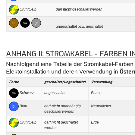
Grün/Gelb
darf
nicht
geschaltet werden
gn/ge
br
sw
gr
ungeschaltet bzw. geschaltet
ANHANG II: STROMKABEL - FARBEN I
Nachfolgend eine Tabelle der Stromkabel-Farben 
Öster
Elektoinstallation und deren Verwendung in
Farbe
geschaltet/ungeschaltet
Verwendung
Schwarz
ungeschaltet
Phase
sw
Blau
darf
nicht
unabhängig
Neutralleiter
bl
geschaltet werden
Grün/Gelb
darf
nicht
geschaltet
Erde
gn/ge
werden