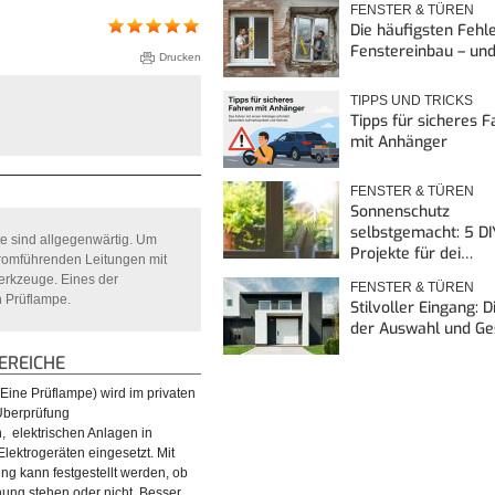
FENSTER & TÜREN
Die häufigsten Fehl
Fenstereinbau – un
Drucken
TIPPS UND TRICKS
Tipps für sicheres 
mit Anhänger
FENSTER & TÜREN
Sonnenschutz
selbstgemacht: 5 DI
te sind allgegenwärtig. Um
Projekte für dei…
stromführenden Leitungen mit
erkzeuge. Eines der
FENSTER & TÜREN
h Prüflampe.
Stilvoller Eingang: 
der Auswahl und G
REICHE
Eine Prüflampe) wird im privaten
Überprüfung
, elektrischen Anlagen in
lektrogeräten eingesetzt. Mit
ng kann festgestellt werden, ob
ung stehen oder nicht. Besser