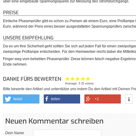
über eine eingebaute Spannungsquelle zur Messung des Stromdurchgangs.
PREISE
Einfache Phasenprüfer gibt es schon zu Preisen ab einem Euro, eine Prüflampe 
Euro, während der Preis eines besser ausgestatteten Spannungsprüfers zwischen 
UNSERE EMPFEHLUNG
Da es um Ihre Sicherheit geht sollten Sie sich auf jeden Fall für einen zweipoli
zweipolige Prüflampe entscheiden. Für den Heimwerker reicht dabei die Mittelkla
Finger weg vom beliebten Phasenprüfer. Diese können falsch negative Ergebniss
Ende nehmen.
DANKE FÜRS BEWERTEN
Average:
5
(
5
votes)
Bitte bewerte den Artikel und unterstütze uns indem Du den Artikel mit Deinen Fre
tweet
teilen
+1
Neuen Kommentar schreiben
Dein Name