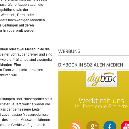
gsprüfer erlauben auch die
gshöhe sowie der
schwärzter Phasenprüfer der auf
 Wechsel-, Dreh- oder
ngen herangezogen werden sollte.
nders hochwertigen Modellen
 Leitungen auf deren
g hin überprüft werden.
einen oder zwei Messpunkte die
WERBUNG
kleiner Schraubendreher und sind
 wie die Prüflampe sind zweipolig
DIYBOOK IN SOZIALEN MEDIEN
ktroden. Eine
 Form vom Licht darstellen
keiten wie
Werkt mit uns
rüflampen und Phasenprüfer stellt
achster Bauart, welche weder die
laufend neue Projekte
dass der gemessene Leiter
nd zuverlässige Messergebnisse,
ind, desto mehr Messwerte können
stattete Geräte verfügen auch