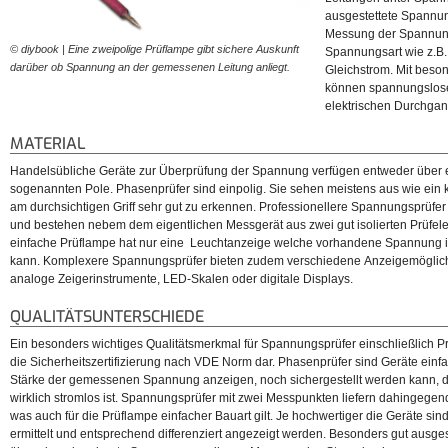
ausgestettete Spannun
Messung der Spannun
© diybook | Eine zweipolige Prüflampe gibt sichere Auskunft
© diybook | Ein etwas ange
Spannungsart wie z.B.
darüber ob Spannung an der gemessenen Leitung anliegt.
keinen mehr Fall für Messu
Gleichstrom. Mit beso
können spannungslose
elektrischen Durchgan
MATERIAL
Handelsübliche Geräte zur Überprüfung der Spannung verfügen entweder über 
sogenannten Pole. Phasenprüfer sind einpolig. Sie sehen meistens aus wie ein 
am durchsichtigen Griff sehr gut zu erkennen. Professionellere Spannungsprüfer
und bestehen nebem dem eigentlichen Messgerät aus zwei gut isolierten Prüfele
einfache Prüflampe hat nur eine Leuchtanzeige welche vorhandene Spannung in
kann. Komplexere Spannungsprüfer bieten zudem verschiedene Anzeigemöglich
analoge Zeigerinstrumente, LED-Skalen oder digitale Displays.
QUALITÄTSUNTERSCHIEDE
Ein besonders wichtiges Qualitätsmerkmal für Spannungsprüfer einschließlich P
die Sicherheitszertifizierung nach VDE Norm dar. Phasenprüfer sind Geräte einf
Stärke der gemessenen Spannung anzeigen, noch sichergestellt werden kann, 
wirklich stromlos ist. Spannungsprüfer mit zwei Messpunkten liefern dahingege
was auch für die Prüflampe einfacher Bauart gilt. Je hochwertiger die Geräte s
ermittelt und entsprechend differenziert angezeigt werden. Besonders gut ausge