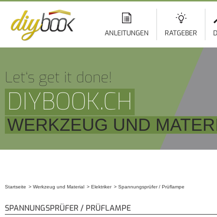
ANLEITUNGEN
RATGEBER
D
Let‘s get it done!
DIYBOOK.CH
WERKZEUG UND MATERI
Startseite
Werkzeug und Material
Elektriker
Spannungsprüfer / Prüflampe
Sie sind hier
SPANNUNGSPRÜFER / PRÜFLAMPE