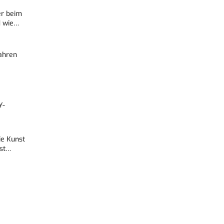
er beim
d wie…
Fahren
Y-
Die Kunst
est…