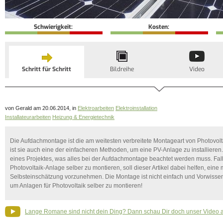
Schwierigkeit:
Kosten:
Schritt für Schritt
Bildreihe
Video
von Gerald am 20.06.2014, in
Elektroarbeiten
Elektroinstallation
Installateurarbeiten
Heizung & Energietechnik
Die Aufdachmontage ist die am weitesten verbreitete Montageart von Photovol
ist sie auch eine der einfacheren Methoden, um eine PV-Anlage zu installieren
eines Projektes, was alles bei der Aufdachmontage beachtet werden muss. Falls
Photovoltaik-Anlage selber zu montieren, soll dieser Artikel dabei helfen, eine 
Selbsteinschätzung vorzunehmen. Die Montage ist nicht einfach und Vorwissen 
um Anlagen für Photovoltaik selber zu montieren!
Lange Romane sind nicht dein Ding? Dann schau Dir doch unser Video 