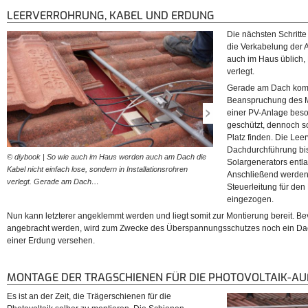
LEERVERROHRUNG, KABEL UND ERDUNG
Die nächsten Schritte 
die Verkabelung der 
auch im Haus üblich,
verlegt.
Gerade am Dach komm
Beanspruchung des Ma
einer PV-Anlage bes
geschützt, dennoch so
Platz finden. Die Lee
Dachdurchführung bis
© diybook | So wie auch im Haus werden auch am Dach die
© diybook | Der von der D
Solargenerators entla
Kabel nicht einfach lose, sondern in Installationsrohren
Minuspol des ersten Strings
Anschließend werden
verlegt. Gerade am Dach…
eingezogen und am andere
Steuerleitung für de
eingezogen.
Nun kann letzterer angeklemmt werden und liegt somit zur Montierung bereit. B
angebracht werden, wird zum Zwecke des Überspannungsschutzes noch ein Dac
einer Erdung versehen.
MONTAGE DER TRAGSCHIENEN FÜR DIE PHOTOVOLTAIK-A
Es ist an der Zeit, die Trägerschienen für die