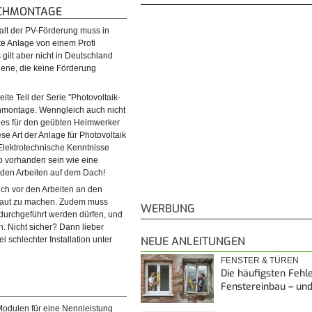
ACHMONTAGE
halt der PV-Förderung muss in
te Anlage von einem Profi
 gilt aber nicht in Deutschland
 jene, die keine Förderung
ite Teil der Serie "Photovoltaik-
hmontage. Wenngleich auch nicht
t es für den geübten Heimwerker
se Art der Anlage für Photovoltaik
Elektrotechnische Kenntnisse
 vorhanden sein wie eine
 den Arbeiten auf dem Dach!
sich vor den Arbeiten an den
raut zu machen. Zudem muss
WERBUNG
t durchgeführt werden dürfen, und
. Nicht sicher? Dann lieber
NEUE ANLEITUNGEN
 schlechter Installation unter
FENSTER & TÜREN
Die häufigsten Fehl
Fenstereinbau – un
Modulen für eine Nennleistung