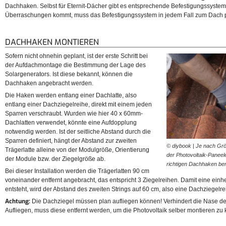
Dachhaken. Selbst für Eternit-Dächer gibt es entsprechende Befestigungssyste
Überraschungen kommt, muss das Befestigungssystem in jedem Fall zum Dach 
DACHHAKEN MONTIEREN
Sofern nicht ohnehin geplant, ist der erste Schritt bei
der Aufdachmontage die Bestimmung der Lage des
Solargenerators. Ist diese bekannt, können die
Dachhaken angebracht werden.
Die Haken werden entlang einer Dachlatte, also
entlang einer Dachziegelreihe, direkt mit einem jeden
Sparren verschraubt. Wurden wie hier 40 x 60mm-
Dachlatten verwendet, könnte eine Aufdopplung
notwendig werden. Ist der seitliche Abstand durch die
Sparren definiert, hängt der Abstand zur zweiten
© diybook | Je nach Grö
Trägerlatte alleine von der Modulgröße, Orientierung
der Photovoltaik-Paneel
der Module bzw. der Ziegelgröße ab.
richtigen Dachhaken be
Bei dieser Installation werden die Trägerlatten 90 cm
voneinander entfernt angebracht, das entspricht 3 Ziegelreihen. Damit eine einhe
entsteht, wird der Abstand des zweiten Strings auf 60 cm, also eine Dachziegelreih
Achtung:
Die Dachziegel müssen plan aufliegen können! Verhindert die Nase d
Aufliegen, muss diese entfernt werden, um die Photovoltaik selber montieren zu