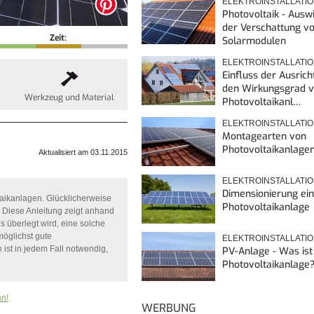
ELEKTROINSTALLATI
Photovoltaik - Ausw
der Verschattung v
Zeit:
Solarmodulen
ELEKTROINSTALLATI
Einfluss der Ausrich
den Wirkungsgrad 
Werkzeug und Material
Photovoltaikanl…
ELEKTROINSTALLATI
Montagearten von
Photovoltaikanlage
Aktualisiert am 03.11.2015
ELEKTROINSTALLATI
Dimensionierung ei
taikanlagen. Glücklicherweise
Photovoltaikanlage
. Diese Anleitung zeigt anhand
 überlegt wird, eine solche
möglichst gute
ELEKTROINSTALLATI
ist in jedem Fall notwendig,
PV-Anlage - Was ist
Photovoltaikanlage
an!
WERBUNG