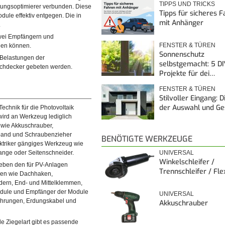
TIPPS UND TRICKS
stungsoptimierer verbunden. Diese
Tipps für sicheres 
ule effektiv entgegen. Die in
mit Anhänger
.
 zwei Empfängern und
FENSTER & TÜREN
den können.
Sonnenschutz
 Belastungen der
selbstgemacht: 5 DI
achdecker gebeten werden.
Projekte für dei…
FENSTER & TÜREN
Stilvoller Eingang: 
der Auswahl und G
Technik für die Photovoltaik
wird an Werkzeug lediglich
wie Akkuschrauber,
ßband und Schraubenzieher
BENÖTIGTE WERKZEUGE
ektriker gängiges Werkzeug wie
UNIVERSAL
zange oder Seitenschneider.
Winkelschleifer /
eben den für PV-Anlagen
Trennschleifer / Fle
lien wie Dachhaken,
dern, End- und Mittelklemmen,
odule und Empfänger der Module
UNIVERSAL
ohrungen, Erdungskabel und
Akkuschrauber
ede Ziegelart gibt es passende