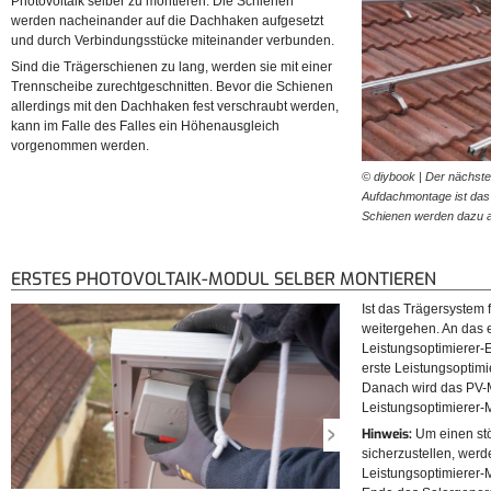
Photovoltaik selber zu montieren. Die Schienen
werden nacheinander auf die Dachhaken aufgesetzt
und durch Verbindungsstücke miteinander verbunden.
Sind die Trägerschienen zu lang, werden sie mit einer
Trennscheibe zurechtgeschnitten. Bevor die Schienen
allerdings mit den Dachhaken fest verschraubt werden,
kann im Falle des Falles ein Höhenausgleich
vorgenommen werden.
© diybook | Der nächste 
Aufdachmontage ist das
Schienen werden dazu 
ERSTES PHOTOVOLTAIK-MODUL SELBER MONTIEREN
Ist das Trägersystem 
weitergehen. An das 
Leistungsoptimierer-
erste Leistungsoptimi
Danach wird das PV-
Leistungsoptimierer-
Hinweis:
Um einen st
sicherzustellen, wer
Leistungsoptimierer-