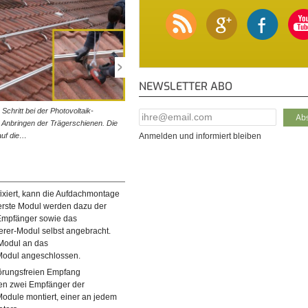
NEWSLETTER ABO
Schritt bei der Photovoltaik-
© diybook | Die Tragschienen sind in jedem Fall mit
E-Mail Addresse
*
 Anbringen der Trägerschienen. Die
Verbindern zu verbinden. Ist dabei ein ganzes Profil zu
auf die…
wird es mit einem…
Anmelden und informiert bleiben
fixiert, kann die Aufdachmontage
erste Modul werden dazu der
Empfänger sowie das
erer-Modul selbst angebracht.
Modul an das
Modul angeschlossen.
örungsfreien Empfang
den zwei Empfänger der
Module montiert, einer an jedem