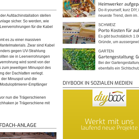
Heimwerker aufgep
Do-it-yourself, kurz DIY, 
neueste Trend, dem im
der Aufdachinstallation stellen
Anlage sicher. So werden, wie
SCHWEIZ
 Leerverrohrungen für die Kabel
Porto Kosten für a
Es gibt buchstäblich 1.
t es zu einer massiven
Gründe, um ausserge
ntelmaterials. Zwar sind Kabel
onders gegen UV-Strahlung
GARTEN
Gartengestaltung: 
llten sie in Leerverrohrungen
rverrohrung wird somit von der
Bei der Gartengestaltu
 zum jeweiligen Minuspol des
ebenfalls ein Sichtschu
achdurchführung kommende
© diybook | Nach dem Einziehen der Kabel kann nun auch
ng der Dachlatten verlegt.
 wird nun in die Leerverrohrung
das Empfangsmodul des Leistungsoptimierers verdrahtet
 der Minuspol und die
DIYBOOK IN SOZIALEN MEDIEN
n Ende…
werden. Dieses empfängt die…
n Moduloptimierer-Empfänger
evor nun die Trägerschienen
hhaken je Trägerschiene mit
Werkt mit uns
UFDACH-ANLAGE
laufend neue Projekte