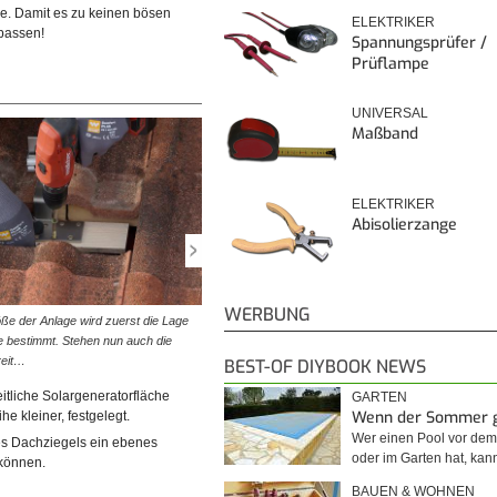
me. Damit es zu keinen bösen
ELEKTRIKER
passen!
Spannungsprüfer /
Prüflampe
UNIVERSAL
Maßband
ELEKTRIKER
Abisolierzange
WERBUNG
ße der Anlage wird zuerst die Lage
© diybook | Trotz grundsätzlich passendem Dachhaken
e bestimmt. Stehen nun auch die
hier notwendig, die Nase der Ziegel zu entfernen. Denn
reit…
so kann der Ziegel…
BEST-OF DIYBOOK NEWS
itliche Solargeneratorfläche
GARTEN
Wenn der Sommer 
e kleiner, festgelegt.
Wer einen Pool vor de
es Dachziegels ein ebenes
oder im Garten hat, kan
 können.
BAUEN & WOHNEN