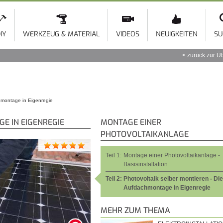
Direkt
zum
Inhalt
IY
WERKZEUG & MATERIAL
VIDEOS
NEUIGKEITEN
SU
zurück zur Ü
chmontage in Eigenregie
E IN EIGENREGIE
MONTAGE EINER
PHOTOVOLTAIKANLAGE
Teil 1:
Montage einer Photovoltaikanlage -
Basisinstallation
Teil 2:
Photovoltaik selber montieren - Die
Aufdachmontage in Eigenregie
MEHR ZUM THEMA