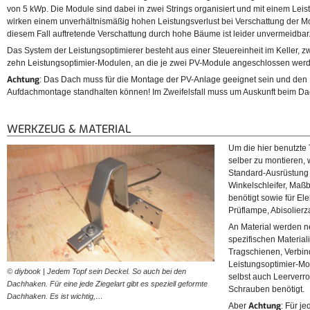
von 5 kWp. Die Module sind dabei in zwei Strings organisiert und mit einem Lei
wirken einem unverhältnismäßig hohen Leistungsverlust bei Verschattung der Mod
diesem Fall auftretende Verschattung durch hohe Bäume ist leider unvermeidbar
Das System der Leistungsoptimierer besteht aus einer Steuereinheit im Keller,
zehn Leistungsoptimier-Modulen, an die je zwei PV-Module angeschlossen wer
Achtung
: Das Dach muss für die Montage der PV-Anlage geeignet sein und den
Aufdachmontage standhalten können! Im Zweifelsfall muss um Auskunft beim D
WERKZEUG & MATERIAL
Um die hier benutzte 
selber zu montieren, 
Standard-Ausrüstung 
Winkelschleifer, Ma
benötigt sowie für El
Prüflampe, Abisolier
An Material werden n
spezifischen Materia
Tragschienen, Verbin
Leistungsoptimier-M
© diybook | Jedem Topf sein Deckel. So auch bei den
selbst auch Leerverr
Dachhaken. Für eine jede Ziegelart gibt es speziell geformte
Schrauben benötigt.
Dachhaken. Es ist wichtig,…
Achtung
Aber
: Für j