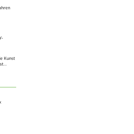
Fahren
Y-
Die Kunst
est…
x