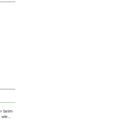
er beim
d wie…