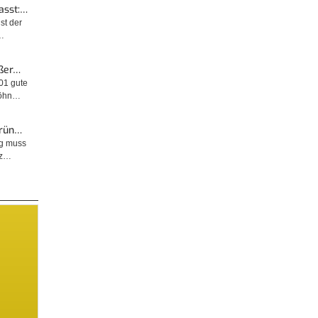
asst:…
ist der
…
ußer…
001 gute
wöhn…
Grün…
ng muss
tz…
© diybook | Zum Schutz gegen Überspannung muss das
Trägersystem der Photovoltaik beim Selber Montieren
fachgerecht geerdet werden. Bei der…