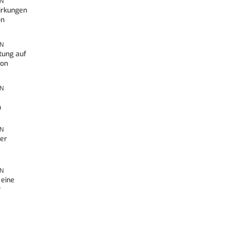
ON
irkungen
on
ON
tung auf
von
ON
n
ON
ner
ON
 eine
?