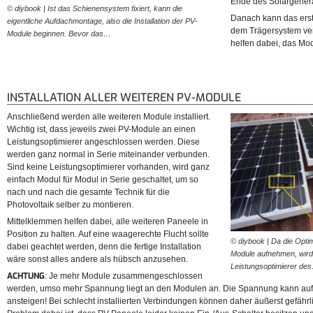
Ende des Solargener
© diybook | Ist das Schienensystem fixiert, kann die
© diybook | Jetzt folgt die 
Danach kann das erst
eigentliche Aufdachmontage, also die Installation der PV-
Diese Einheit wird am zwei
dem Trägersystem ve
Module beginnen. Bevor das…
angebracht und die Kabel 
helfen dabei, das Modu
INSTALLATION ALLER WEITEREN PV-MODULE
Anschließend werden alle weiteren Module installiert.
Wichtig ist, dass jeweils zwei PV-Module an einen
Leistungsoptimierer angeschlossen werden. Diese
werden ganz normal in Serie miteinander verbunden.
Sind keine Leistungsoptimierer vorhanden, wird ganz
einfach Modul für Modul in Serie geschaltet, um so
nach und nach die gesamte Technik für die
Photovoltaik selber zu montieren.
Mittelklemmen helfen dabei, alle weiteren Paneele in
Position zu halten. Auf eine waagerechte Flucht sollte
© diybook | Da die Opti
dabei geachtet werden, denn die fertige Installation
Module aufnehmen, wird
wäre sonst alles andere als hübsch anzusehen.
Leistungsoptimierer de
ACHTUNG
: Je mehr Module zusammengeschlossen
werden, umso mehr Spannung liegt an den Modulen an. Die Spannung kann auf
ansteigen! Bei schlecht installierten Verbindungen können daher äußerst gefährl