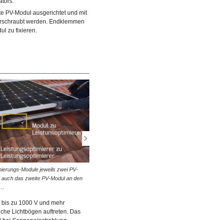
ators.
Montage des Leistungsoptimierers.
© diybook | Endlich kann das Modul am Trägersystem
e PV-Modul ausgerichtet und mit
ten Eck des PV-Moduls
positioniert und mit Endklemmen fixiert werden. Die Abstän
rschraubt werden. Endklemmen
des…
zum nächsten String müssen…
l zu fixieren.
mierungs-Module jeweils zwei PV-
© diybook | Bis auf die beiden letzten Module werden al
 auch das zweite PV-Modul an den
weiteren Module mit Mittelklemmen fixiert. ACHTUNG: 
s…
mehr Module…
 bis zu 1000 V und mehr
iche Lichtbögen auftreten. Das