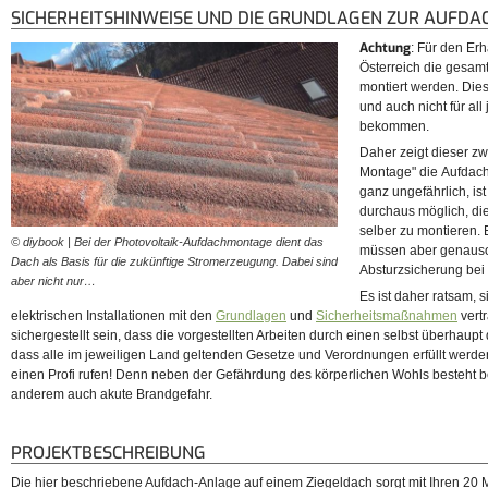
SICHERHEITSHINWEISE UND DIE GRUNDLAGEN ZUR AUFD
Achtung
: Für den Er
Österreich die gesam
montiert werden. Dies
und auch nicht für all
bekommen.
Daher zeigt dieser zwe
Montage" die Aufdac
ganz ungefährlich, is
durchaus möglich, die
selber zu montieren. 
© diybook | Bei der Photovoltaik-Aufdachmontage dient das
müssen aber genauso
Dach als Basis für die zukünftige Stromerzeugung. Dabei sind
Absturzsicherung bei
aber nicht nur…
Es ist daher ratsam, 
elektrischen Installationen mit den
Grundlagen
und
Sicherheitsmaßnahmen
vert
sichergestellt sein, dass die vorgestellten Arbeiten durch einen selbst überhaup
dass alle im jeweiligen Land geltenden Gesetze und Verordnungen erfüllt werden
einen Profi rufen! Denn neben der Gefährdung des körperlichen Wohls besteht bei
anderem auch akute Brandgefahr.
PROJEKTBESCHREIBUNG
Die hier beschriebene Aufdach-Anlage auf einem Ziegeldach sorgt mit Ihren 20 