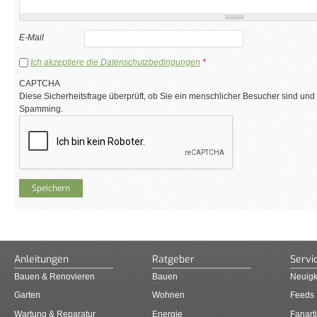
E-Mail
Ich akzeptiere die Datenschutzbedingungen
*
CAPTCHA
Diese Sicherheitsfrage überprüft, ob Sie ein menschlicher Besucher sind und
Spamming.
Anleitungen
Ratgeber
Servi
Bauen & Renovieren
Bauen
Neuigk
Garten
Wohnen
Feeds
Wartung & Reparatur
Energie
Fanarti