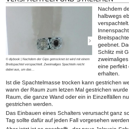
Nachdem der
halbwegs ebe
verspachtelt
Innenspachte
Breitspachtel
geebnet. Da
Schlitz mit G
zweimaliges
© diybook | Nachdem der Gips getrocknet ist wird mit einem
© diybook | Das Ergebnis: 
Breitspachtel verspachtelt. Zweimaliges Spachteln reicht
Abdeckungen wieder auf d
eine perfek
dabei aus, um das…
eines Schalters…
erhalten.
Ist die Spachtelmasse trocken kann gestrichen 
wann der Raum zum letzen Mal gestrichen wurde 
Raum, die ganze Wand oder ein in Einzelfällen nu
gestrichen werden.
Das Einbauen eines Schalters verursacht ganz sch
Tag sollte dafür auf jeden Fall vorgesehen werden