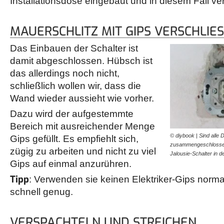
Installationsdose eingebaut und in diesem Fall ver
MAUERSCHLITZ MIT GIPS VERSCHLIES
Das Einbauen der Schalter ist
damit abgeschlossen. Hübsch ist
das allerdings noch nicht,
schließlich wollen wir, dass die
Wand wieder aussieht wie vorher.
Dazu wird der aufgestemmte
Bereich mit ausreichender Menge
© diybook | Sind alle
Gips gefüllt. Es empfiehlt sich,
zusammengeschlossen o
zügig zu arbeiten und nicht zu viel
Jalousie-Schalter in 
Gips auf einmal anzurühren.
Tipp
: Verwenden sie keinen Elektriker-Gips norma
schnell genug.
VERSPACHTELN UND STREICHEN