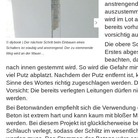
anstrengend
auszustemm
wird im Lot 
bereits vorh
vorsichtig a
© diybook | Der nächste Schritt beim Einbauen eines
© diybook | Beton: Bei Be
Die obere Sc
Schalters ist staubig und anstrengend. Der zu stemmende
Verwendung eines Bohrham
Erstes abges
Weg wird an der Mauer…
kann kaum mit bloßer…
beachten, d
nach innen gestemmt wird. So wird die Gefahr min
viel Putz abplatzt. Nachdem der Putz entfernt ist,
Sinne des Wortes richtig zugeschlagen werden. D
Vorsicht: Die bereits verlegten Leitungen dürfen n
werden.
Bei Betonwänden empfiehlt sich die Verwendung
Beton ist extrem hart und kann kaum mit bloßer Mu
werden. Bei diesem Projekt ist glücklicherweise be
Schlauch verlegt, sodass der Schlitz im wesentlic