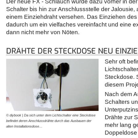
Der neue FX - Schlauch wurde dazu vorher in der
Schalter bis hin zur Anschlussstelle der Jalousie,
einem Einziehdraht versehen. Das Einziehen des 
dadurch um ein vielfaches vereinfacht und eine ex
dann nicht mehr von Nöten.
DRÄHTE DER STECKDOSE NEU EINZI
Sehr oft befi
Lichtschalte
Steckdose. S
diesem Proje
Nach dem A
Schalters un
Unterputzins
© diybook | Da sich unter dem Lichtschalter eine Steckdose
Drähte zur S
befindet deren Anschlussdrähte durch das Ausbauen der
mehr lang g
alten Installationsdose…
Doppeldose 