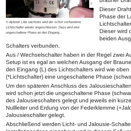
brauner Drah
Dieser Draht
Phase der L
© diybook | Als nächstes wird der schon vorhandene
© diybook | Einer der letz
Lichtschalte
Lichtschalter wieder angeschlossen. Dazu wird eine
Schalters für einen elektr
Dieser wird 
ungeschaltene Phase an den Eingang…
des…
beiden Ausg
Schalters verbunden.
Aus / Wechselschalter haben in der Regel zwei A
Setup ist es egal an welchen Ausgang der Braune 
den Eingang (L) des Lichtschalters wird wie oben
(*Lichtschalter) eine ungeschaltene Phase (schwa
Um den späteren Anschluss des Jalousieschalter
wird schon jetzt die ungeschaltene Phase (schwa
des Jalousieschalters gelegt und jeweils ein kurze
Nullleiter und Erdung von der Federklemme (+Jal
Jalousieschalter gelegt.
Abschließend werden Licht- und Jalousie-Schalter