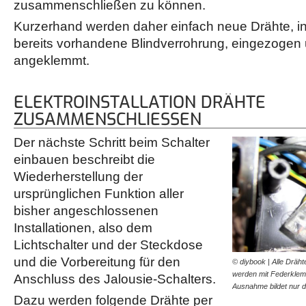
zusammenschließen zu können.
Kurzerhand werden daher einfach neue Drähte, i
bereits vorhandene Blindverrohrung, eingezogen
angeklemmt.
ELEKTROINSTALLATION DRÄHTE
ZUSAMMENSCHLIESSEN
Der nächste Schritt beim Schalter
einbauen beschreibt die
Wiederherstellung der
ursprünglichen Funktion aller
bisher angeschlossenen
Installationen, also dem
Lichtschalter und der Steckdose
und die Vorbereitung für den
© diybook | Alle Drähte
werden mit Federkle
Anschluss des Jalousie-Schalters.
Ausnahme bildet nur 
Dazu werden folgende Drähte per