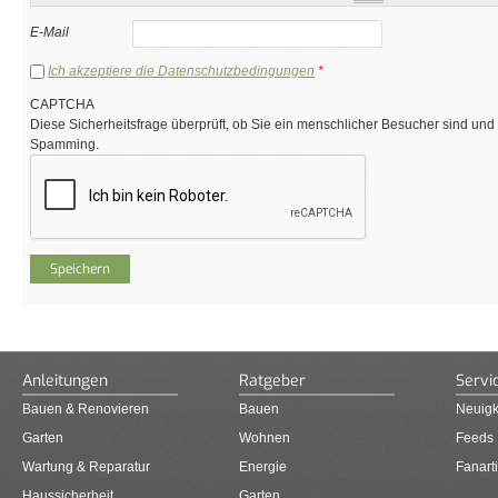
E-Mail
Ich akzeptiere die Datenschutzbedingungen
*
CAPTCHA
Diese Sicherheitsfrage überprüft, ob Sie ein menschlicher Besucher sind und
Spamming.
Anleitungen
Ratgeber
Servi
Bauen & Renovieren
Bauen
Neuigk
Garten
Wohnen
Feeds
Wartung & Reparatur
Energie
Fanarti
Haussicherheit
Garten