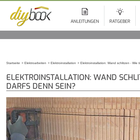
Di
z
In
ANLEITUNGEN
RATGEBER
Startseite
Elektroarbeiten
Elektroinstallation
Elektroinstallation: Wand schlitzen - Wie 
Sie sind hier
ELEKTROINSTALLATION: WAND SCHLIT
DARFS DENN SEIN?