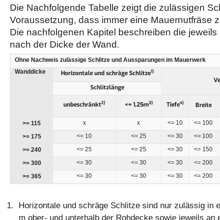
Die Nachfolgende Tabelle zeigt die zulässigen Schl
Voraussetzung, dass immer eine Mauernutfräse 
Die nachfolgenen Kapitel beschreiben die jeweils 
nach der Dicke der Wand.
Ohne Nachweis zulässige Schlitze und Aussparungen im Mauerwerk
Wanddicke
1)
Horizontale und schräge Schlitze
Ve
Schlitzlänge
2)
3)
4)
unbeschränkt
<= 1,25m
Tiefe
Breite
x
x
<= 10
<= 100
>= 115
<= 10
<= 25
<= 30
<= 100
>= 175
<= 25
<= 25
<= 30
<= 150
>= 240
<= 30
<= 30
<= 30
<= 200
>= 300
<= 30
<= 30
<= 30
<= 200
>= 365
Horizontale und schräge Schlitze sind nur zulässig in
m ober- und unterhalb der Rohdecke sowie jeweils an 