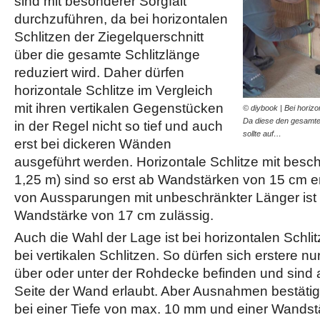
sind mit besonderer Sorgfalt
durchzuführen, da bei horizontalen
Schlitzen der Ziegelquerschnitt
über die gesamte Schlitzlänge
reduziert wird. Daher dürfen
horizontale Schlitze im Vergleich
mit ihren vertikalen Gegenstücken
© diybook | Bei horizo
Da diese den gesamten
in der Regel nicht so tief und auch
sollte auf…
erst bei dickeren Wänden
ausgeführt werden. Horizontale Schlitze mit besc
1,25 m) sind so erst ab Wandstärken von 15 cm er
von Aussparungen mit unbeschränkter Länger ist
Wandstärke von 17 cm zulässig.
Auch die Wahl der Lage ist bei horizontalen Schlitz
bei vertikalen Schlitzen. So dürfen sich erstere n
über oder unter der Rohdecke befinden und sind a
Seite der Wand erlaubt. Aber Ausnahmen bestätig
bei einer Tiefe von max. 10 mm und einer Wandst