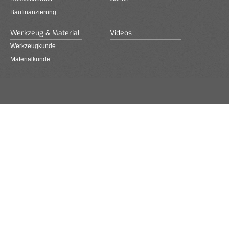
Baufinanzierung
Werkzeug & Material
Videos
Werkzeugkunde
Materialkunde