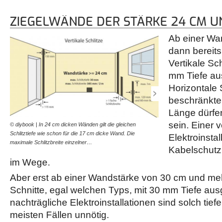
ZIEGELWÄNDE DER STÄRKE 24 CM 
Ab einer Wa
dann bereits 
Vertikale Sch
mm Tiefe au
Horizontale 
beschränkte
Länge dürfen
sein. Einer v
© diybook | In 24 cm dicken Wänden gilt die gleichen
© diybook | Hat die Wand 
Schlitztiefe wie schon für die 17 cm dicke Wand. Die
sowohl Schlitze mit besch
Elektroinstal
maximale Schlitzbreite einzelner…
unbeschränkter Länge 2
Kabelschutzr
im Wege.
Aber erst ab einer Wandstärke von 30 cm und meh
Schnitte, egal welchen Typs, mit 30 mm Tiefe aus
nachträgliche Elektroinstallationen sind solch tief
meisten Fällen unnötig.