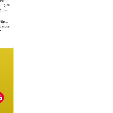
ußer…
001 gute
wöhn…
Grün…
ng muss
tz…