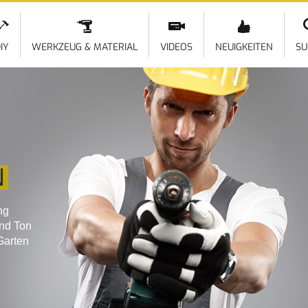
Direkt
zum
Inhalt
IY
WERKZEUG & MATERIAL
VIDEOS
NEUIGKEITEN
SU
N
ng
und Ton
Garten