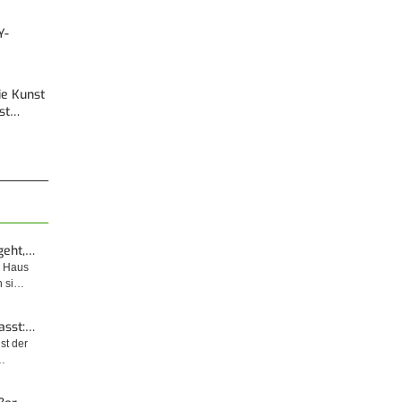
Y-
Die Kunst
est…
geht,…
m Haus
n si…
asst:…
ist der
…