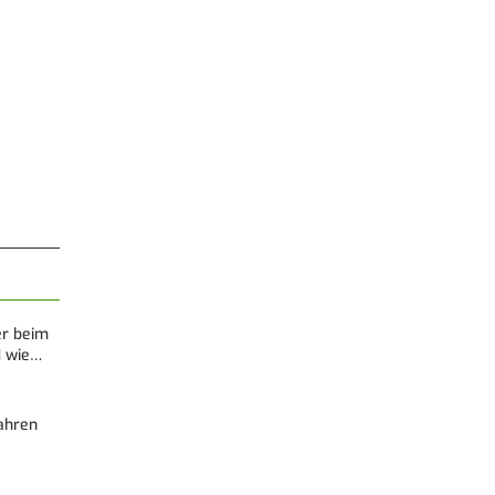
er beim
d wie…
Fahren