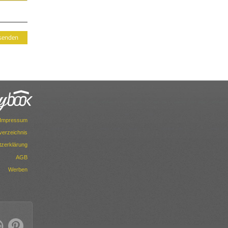
Impressum
dverzeichnis
zerklärung
AGB
Werben