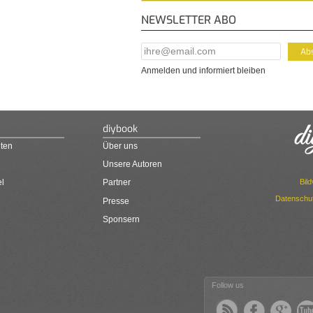
NEWSLETTER ABO
E-Mail Addresse
*
Anmelden und informiert bleiben
diybook
ten
Über uns
Unsere Autoren
Bil
el
Partner
Datenschut
Presse
Sponsern
Follow us