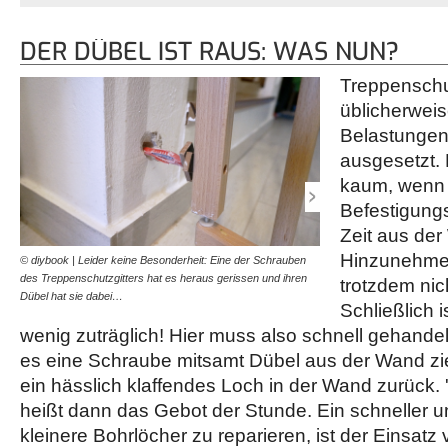
DER DÜBEL IST RAUS: WAS NUN?
Treppenschut
üblicherwei
Belastungen
ausgesetzt.
kaum, wenn 
Befestigung
Zeit aus der
Hinzunehmen
© diybook | Leider keine Besonderheit: Eine der Schrauben
© diybook | Zeugen der V
des Treppenschutzgitters hat es heraus gerissen und ihren
Bau liegt in der Luft! Hier
trotzdem nic
Dübel hat sie dabei…
Versuch, die Halterung z
Schließlich i
wenig zuträglich! Hier muss also schnell gehand
es eine Schraube mitsamt Dübel aus der Wand zieh
ein hässlich klaffendes Loch in der Wand zurück. 
heißt dann das Gebot der Stunde. Ein schneller 
kleinere Bohrlöcher zu reparieren, ist der Einsat