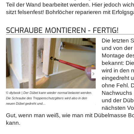
Teil der Wand bearbeitet werden. Hier jedoch wic
sitzt felsenfest! Bohrlöcher reparieren mit Erfolgsg
SCHRAUBE MONTIEREN - FERTIG!
Die letzten S
und von der
Montage des
bekannt: Die
wird in den
eingedreht u
ohne Fehl. D
Nachwuchs is
© diybook | Der Dübel kann wieder normal belastet werden.
© diybook | Alles funkionie
Die Schraube des Treppenschutzgitters wird also in den
Dübelmasse kleinere Bohrlö
und der Dübe
neuen Dübel gedreht und…
Aufgabe. Allerdings ist…
nächsten Vol
Gut, wenn man weiß, wie man mit Dübelmasse Boh
kann.