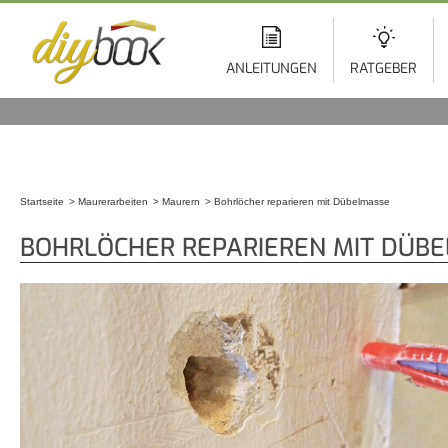
Di
z
In
ANLEITUNGEN
RATGEBER
Startseite
Maurerarbeiten
Maurern
Bohrlöcher reparieren mit Dübelmasse
Sie sind hier
BOHRLÖCHER REPARIEREN MIT DÜB