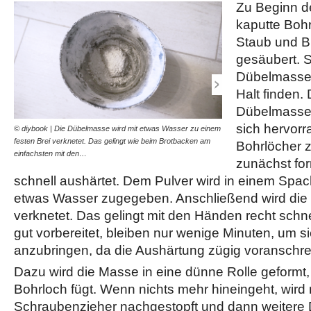
Zu Beginn de
kaputte Bohr
Staub und B
gesäubert. Sc
Dübelmasse 
Halt finden.
Dübelmasse 
sich hervorr
© diybook | Die Dübelmasse wird mit etwas Wasser zu einem
© diybook | Bevor man da
festen Brei verknetet. Das gelingt wie beim Brotbacken am
es zunächst von Staub und 
Bohrlöcher z
einfachsten mit den…
der richtige Halt…
zunächst for
schnell aushärtet. Dem Pulver wird in einem Spa
etwas Wasser zugegeben. Anschließend wird die 
verknetet. Das gelingt mit den Händen recht schne
gut vorbereitet, bleiben nur wenige Minuten, um s
anzubringen, da die Aushärtung zügig voranschrei
Dazu wird die Masse in eine dünne Rolle geformt, d
Bohrloch fügt. Wenn nichts mehr hineingeht, wird
Schraubenzieher nachgestopft und dann weiter