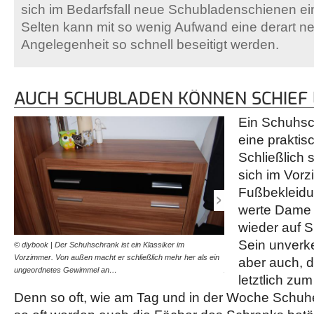
sich im Bedarfsfall neue Schubladenschienen e
Selten kann mit so wenig Aufwand eine derart n
Angelegenheit so schnell beseitigt werden.
AUCH SCHUBLADEN KÖNNEN SCHIEF 
Ein Schuhsch
eine praktis
Schließlich s
sich im Vor
Fußbekleidu
werte Dame
wieder auf S
Sein unverk
© diybook | Der Schuhschrank ist ein Klassiker im
© diybook | Merkwürdig, d
Vorzimmer. Von außen macht er schließlich mehr her als ein
schwer öffnen und blockie
aber auch, 
ungeordnetes Gewimmel an…
Am Ende steht sie…
letztlich zu
Denn so oft, wie am Tag und in der Woche Schuh