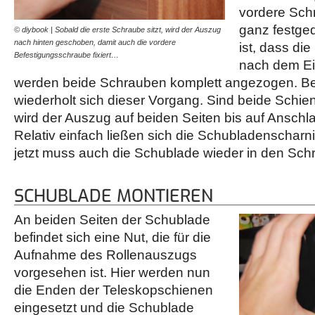
vordere Sch
ganz festged
© diybook | Sobald die erste Schraube sitzt, wird der Auszug
© diybook | Auf dieselbe W
nach hinten geschoben, damit auch die vordere
beiden Schubladenschienen
ist, dass di
Befestigungsschraube fixiert…
Schienenführung zunäch
nach dem Ein
werden beide Schrauben komplett angezogen. Be
wiederholt sich dieser Vorgang. Sind beide Schien
wird der Auszug auf beiden Seiten bis auf Ansch
Relativ einfach ließen sich die Schubladenscharn
jetzt muss auch die Schublade wieder in den Sch
SCHUBLADE MONTIEREN
An beiden Seiten der Schublade
befindet sich eine Nut, die für die
Aufnahme des Rollenauszugs
vorgesehen ist. Hier werden nun
die Enden der Teleskopschienen
eingesetzt und die Schublade