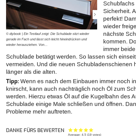
Schubfachs b
Sicherheit. A
perfekt! Dam
wieder freig
nächste Sch
© diybook | Ein Testlauf zeigt: Die Schublade sitzt wieder
© diybook | Sollte sich na
gerade im Fach und lässt sich leicht hineindrücken und
dass die Schienen immer 
kommen. Doc
wieder herausziehen. Von…
sogar knirschen, kann…
immer beide 
Schublade betätigt werden. So lassen sich einsei
vermeiden. Und die neuen Schubladenschienen hal
länger als die alten.
Tipp:
Wenn es nach dem Einbauen immer noch in
knirscht, kann auch nachträglich noch Öl zum Sc
werden. Hierzu etwas Öl auf die Kugelbahn des 
Schublade einige Male schließen und öffnen. Dan
Probleme mehr auftreten.
DANKE FÜRS BEWERTEN
Average:
4.5
(
19
votes)