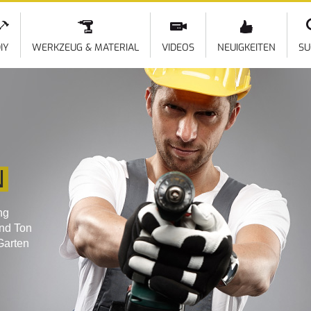
Direkt
zum
Inhalt
IY
WERKZEUG & MATERIAL
VIDEOS
NEUIGKEITEN
SU
N
ng
und Ton
Garten