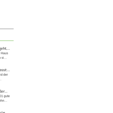
geht,…
m Haus
n si…
asst:…
ist der
…
ußer…
001 gute
wöhn…
Grün…