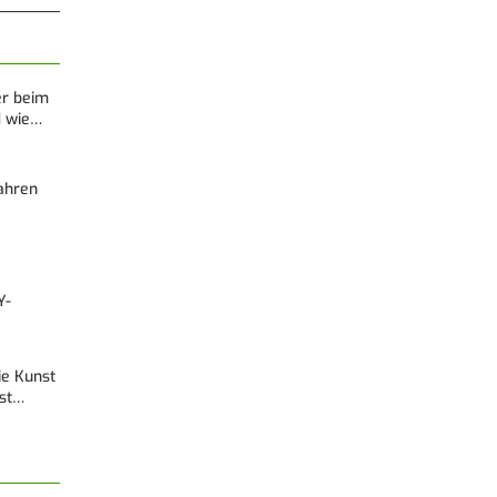
er beim
d wie…
Fahren
Y-
Die Kunst
est…