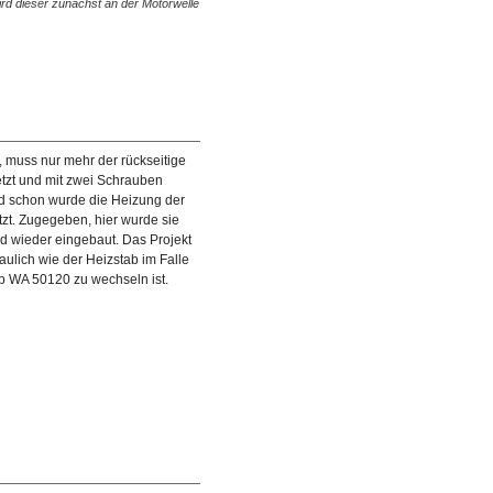
ird dieser zunächst an der Motorwelle
Waschmaschine an das Antriebsrad angehalten und d
Drehen des Antriebsrades auf dieses…
t, muss nur mehr der rückseitige
tzt und mit zwei Schrauben
d schon wurde die Heizung der
t. Zugegeben, hier wurde sie
nd wieder eingebaut. Das Projekt
aulich wie der Heizstab im Falle
p WA 50120 zu wechseln ist.
 zwei dazugehörigen Schrauben
st es auch schon geschafft und