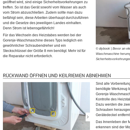
geöffnet wird, sind einige Sicherheitsvorkehrungen zu
treffen. So ist das Gerät sowohl vom Wasser als auch
vom Strom abzuschließen. Zudem sollte man dazu
befähigt sein, diese Arbeiten überhaupt durchzuführen
und die Gesetze des jeweiligen Landes einhalten.
Denn Strom ist lebensgefährlich!
Für das Wechseln des Heizstabes werden bei der
Gorenje-Waschmaschine dieses Typs lediglich ein
gewöhnlicher Schraubendreher und ein
© diybook | Bevor an el
Steckschlüssel der Größe 8 mm benötigt. Mehr ist für
Waschmaschine herumges
die Reparatur nicht erforderlich.
Sicherheitsvorkehrunge
RÜCKWAND ÖFFNEN UND KEILRIEMEN ABNEHMEN
Sind alle Vorbereitun
benötigte Werkzeug be
Gorenje-Waschmaschi
Kontrolle des Heizst
Dazu werden die zwei
Schrauben herausgedr
Gerätedeckel entfernt
Das Innenleben der M
erkennen sind der Mo