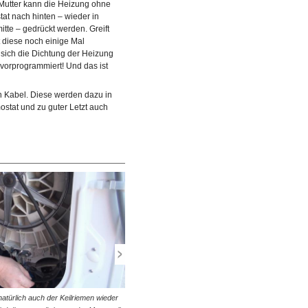
Mutter kann die Heizung ohne
, kann der Heizstab wieder fixiert
© diybook | Als nächstes müssen auch die zuvor
at nach hinten – wieder in
est – am besten am Thermostat –
abgesteckten Kabel wieder an den Heizstab angeschlosse
tte – gedrückt werden. Greift
werden. Das gelingt in umgekehrter…
t diese noch einige Mal
 sich die Dichtung der Heizung
 vorprogrammiert! Und das ist
n Kabel. Diese werden dazu in
stat und zu guter Letzt auch
atürlich auch der Keilriemen wieder
© diybook | Anschließend wird der Riemen der