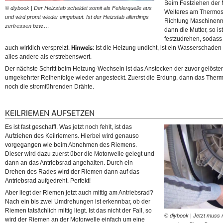
Beim Festziehen der 
© diybook | Der Heizstab scheidet somit als Fehlerquelle aus
© diybook | Ist das geschafft
Weiteres am Thermost
und wird promt wieder eingebaut. Ist der Heizstab allerdings
werden. Dazu wird dieser f
Richtung Maschinenmi
zerfressen bzw.…
nach hinten…
dann die Mutter, so is
festzudrehen, sodass
Hinweis:
auch wirklich verspreizt.
Ist die Heizung undicht, ist ein Wasserschaden
alles andere als erstrebenswert.
Der nächste Schritt beim Heizung-Wechseln ist das Anstecken der zuvor gelöste
umgekehrter Reihenfolge wieder angesteckt. Zuerst die Erdung, dann das Thermo
noch die stromführenden Drähte.
KEILRIEMEN AUFSETZEN
Es ist fast geschaff!. Was jetzt noch fehlt, ist das
Aufziehen des Keilriemens. Hierbei wird genauso
vorgegangen wie beim Abnehmen des Riemens.
Dieser wird dazu zuerst über die Motorwelle gelegt und
dann an das Antriebsrad angehalten. Durch ein
Drehen des Rades wird der Riemen dann auf das
Antriebsrad aufgedreht. Perfekt!
Aber liegt der Riemen jetzt auch mittig am Antriebsrad?
Nach ein bis zwei Umdrehungen ist erkennbar, ob der
Riemen tatsächlich mittig liegt. Ist das nicht der Fall, so
© diybook | Jetzt muss n
wird der Riemen an der Motorwelle einfach um eine