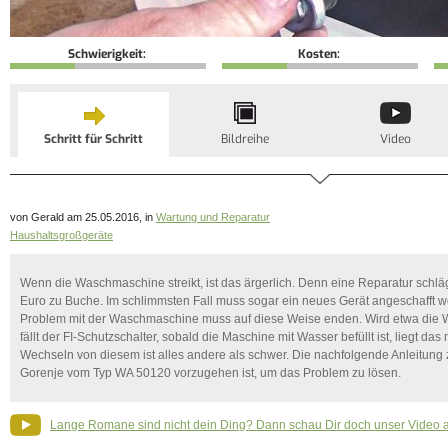
Schwierigkeit:
Kosten:
Schritt für Schritt
Bildreihe
Video
von Gerald am 25.05.2016, in
Wartung und Reparatur
Haushaltsgroßgeräte
Wenn die Waschmaschine streikt, ist das ärgerlich. Denn eine Reparatur schlä
Euro zu Buche. Im schlimmsten Fall muss sogar ein neues Gerät angeschafft w
Problem mit der Waschmaschine muss auf diese Weise enden. Wird etwa die 
fällt der FI-Schutzschalter, sobald die Maschine mit Wasser befüllt ist, liegt d
Wechseln von diesem ist alles andere als schwer. Die nachfolgende Anleitung ze
Gorenje vom Typ WA 50120 vorzugehen ist, um das Problem zu lösen.
Lange Romane sind nicht dein Ding? Dann schau Dir doch unser Video 