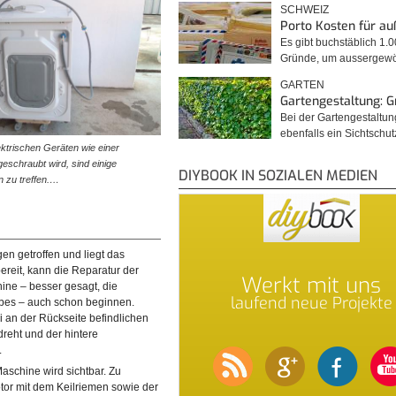
SCHWEIZ
Porto Kosten für a
Es gibt buchstäblich 1.
Gründe, um ausserge
GARTEN
Gartengestaltung: 
Bei der Gartengestaltu
ebenfalls ein Sichtschu
ektrischen Geräten wie einer
chraubt wird, sind einige
DIYBOOK IN SOZIALEN MEDIEN
n zu treffen.…
gen getroffen und liegt das
reit, kann die Reparatur der
Werkt mit uns
ne – besser gesagt, die
laufend neue Projekte
abes – auch schon beginnen.
 an der Rückseite befindlichen
eht und der hintere
.
aschine wird sichtbar. Zu
tor mit dem Keilriemen sowie der