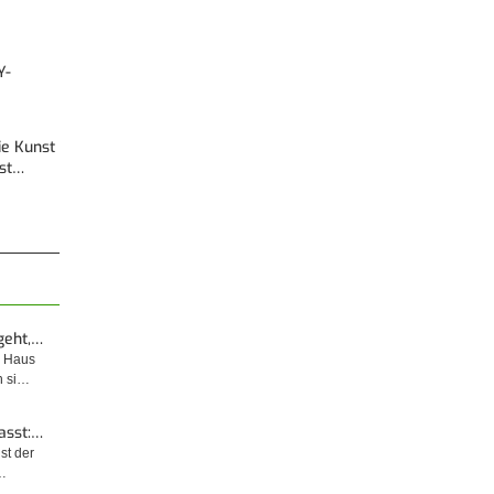
Y-
Die Kunst
est…
geht,…
m Haus
n si…
asst:…
ist der
…