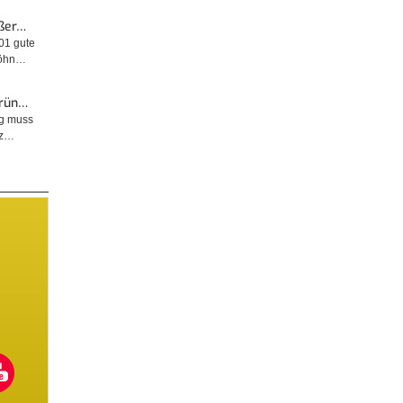
ußer…
001 gute
wöhn…
Grün…
ng muss
tz…