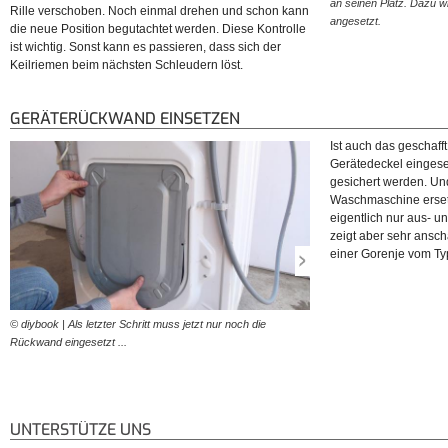
an seinen Platz. Dazu w
Rille verschoben. Noch einmal drehen und schon kann
angesetzt.
die neue Position begutachtet werden. Diese Kontrolle
ist wichtig. Sonst kann es passieren, dass sich der
Keilriemen beim nächsten Schleudern löst.
GERÄTERÜCKWAND EINSETZEN
Ist auch das geschaff
Gerätedeckel eingese
gesichert werden. Un
Waschmaschine ersetz
eigentlich nur aus- u
zeigt aber sehr ansch
einer Gorenje vom Ty
© diybook | Als letzter Schritt muss jetzt nur noch die
© diybook | ... und mit den
Rückwand eingesetzt ...
verschraubt werden. Dann i
der neue Heizstab wurde…
UNTERSTÜTZE UNS