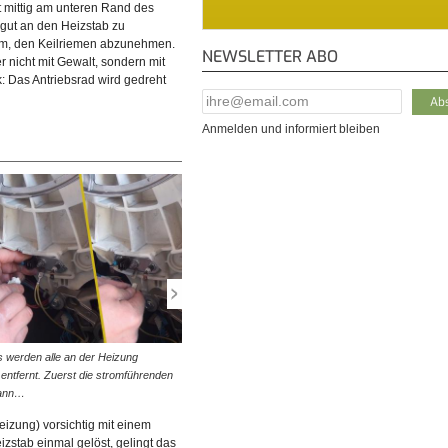
st mittig am unteren Rand des
ich die Rückwand abnehmen, und
© diybook | Zu sehen sind der Motor samt Keilriemen wie
 gut an den Heizstab zu
r Waschmaschine wird frei.
auch der Heizstab, der sich mittig am unteren Rand des
sam, den Keilriemen abzunehmen.
NEWSLETTER ABO
Bottichs befindet.
r nicht mit Gewalt, sondern mit
: Das Antriebsrad wird gedreht
E-Mail Addresse
*
Anmelden und informiert bleiben
s werden alle an der Heizung
© diybook | Sind die Kabel einmal entfernt, kommt nun
ntfernt. Zuerst die stromführenden
der Steckschlüssel zum Einsatz. Die Mutter des Heizs
dann…
wird gelöst, aber…
Heizung) vorsichtig mit einem
zstab einmal gelöst, gelingt das