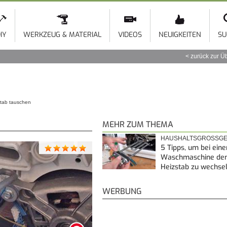
Direkt
zum
Inhalt
IY
WERKZEUG & MATERIAL
VIDEOS
NEUIGKEITEN
SU
zurück zur Ü
tab tauschen
MEHR ZUM THEMA
HAUSHALTSGROSSGE
5 Tipps, um bei eine
Waschmaschine de
Heizstab zu wechse
WERBUNG