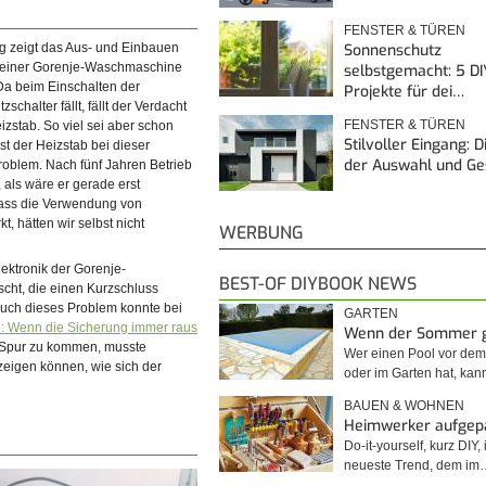
FENSTER & TÜREN
Sonnenschutz
ng zeigt das Aus- und Einbauen
i einer Gorenje-Waschmaschine
selbstgemacht: 5 DI
a beim Einschalten der
Projekte für dei…
schalter fällt, fällt der Verdacht
FENSTER & TÜREN
izstab. So viel sei aber schon
Stilvoller Eingang: 
ist der Heizstab bei dieser
der Auswahl und G
roblem. Nach fünf Jahren Betrieb
, als wäre er gerade erst
Dass die Verwendung von
t, hätten wir selbst nicht
WERBUNG
lektronik der Gorenje-
BEST-OF DIYBOOK NEWS
ht, die einen Kurzschluss
auch dieses Problem konnte bei
GARTEN
: Wenn die Sicherung immer raus
Wenn der Sommer 
e Spur zu kommen, musste
Wer einen Pool vor de
 zeigen können, wie sich der
oder im Garten hat, kan
BAUEN & WOHNEN
Heimwerker aufgep
Do-it-yourself, kurz DIY, 
neueste Trend, dem im