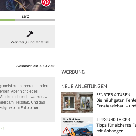
Zeit:
Werkzeug und Material
Aktualisiert am 02.03.2018
WERBUNG
NEUE ANLEITUNGEN
gt meist mit mehreren hundert
erden. Aber nicht jedes
FENSTER & TÜREN
Wäsche nicht mehr warm bzw.
Die häufigsten Fehl
as meist am Heizstab. Und das
Fenstereinbau – un
igt, wie im Falle einer
TIPPS UND TRICKS
Tipps für sicheres 
an!
mit Anhänger