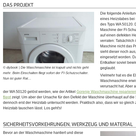
DAS PROJEKT
Die folgende Anleitu
eines Heizstabes be
des Typs WA 50120. D
Maschine der FI-Schutz
auf einen defekten He
verraten: Tatsächlich 
Maschine nicht das P
sieht dieser noch aus
eingesetzt worden. 
Entkalker soviel bewirk
© diybook | Die Waschmaschine ist kaputt und nichts geht
geglaubt.
mehr. Beim Einschalten fliegt sofort der FI-Schutzschalter.
Vielmehr hat es die E
Nun ist guter Rat…
Waschmaschine erwisc
verursacht hat. Aber 
der WA 50120 gelöst werden, wie der Artikel
Gorenje Waschmaschine reparieren
fliegt
zeigt. Um aber der Ursache für den Defekt der Maschine überhaupt auf di
dennoch erst der Heizstab untersucht werden. Praktisch also, dass wir so gleich
Heizstab tauschen lässt. Los geht's!
SICHERHEITSVORKEHRUNGEN, WERKZEUG UND MATERIAL
Bevor an der Waschmaschine hantiert und diese