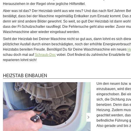
Herausziehen in der Regel ohne jegliche Hilfsmittel.
Aber was ist das? Der Heizstab sieht aus wie neu? Und das nach fünf Jahren Be
bestätigt, dass bei der Maschine regelmäßig Entkalker zum Einsatz kommt. Das zah
denn wir sind andere Bilder gewohnt. So weit, so gut! Der Heizstab ist dann wohl
dass der FI-Schutzschalter rausfliegt. Die Fehlersuche geht also weiter. Zuvor m
Waschmaschine aber wieder eingebaut werden.
Sieht der Heizstab bei Deiner Maschine nicht so gut aus, dann lohnt es sich di
plötzlicher Ausfall durch einen beschädigten, noch der erhöhte Energieverbrauc
Heizstabs bereiten Freude. Benötigst Du für Deine Waschmaschine ein neues
H
schau doch mal auf
Schraub-Doc
vobei. Dort findest du zahlreiche Ersatzteile f
reparieren lohnt sich!
HEIZSTAB EINBAUEN
Um den neuen bzw. wi
einzubauen, wird dies
eingeschoben. Bei ei
sich, die Dichtung zuv
benetzen. Denn das e
Heizung. Zudem muss
geachtet werden, dass
befindliche Führung g
Also gerade und bis 