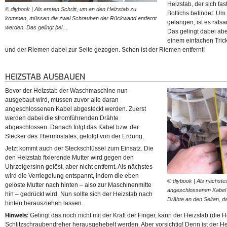
Heizstab, der sich fa
© diybook | Als ersten Schritt, um an den Heizstab zu
© diybook | Danach lässt s
Bottichs befindet. Um
kommen, müssen die zwei Schrauben der Rückwand entfernt
der Blick ins Innenleben de
gelangen, ist es rat
werden. Das gelingt bei…
Das gelingt dabei abe
einem einfachen Trick
und der Riemen dabei zur Seite gezogen. Schon ist der Riemen entfernt!
HEIZSTAB AUSBAUEN
Bevor der Heizstab der Waschmaschine nun
ausgebaut wird, müssen zuvor alle daran
angeschlossenen Kabel abgesteckt werden. Zuerst
werden dabei die stromführenden Drähte
abgeschlossen. Danach folgt das Kabel bzw. der
Stecker des Thermostates, gefolgt von der Erdung.
Jetzt kommt auch der Steckschlüssel zum Einsatz. Die
den Heizstab fixierende Mutter wird gegen den
Uhrzeigersinn gelöst, aber nicht entfernt. Als nächstes
wird die Verriegelung entspannt, indem die eben
© diybook | Als nächste
gelöste Mutter nach hinten – also zur Maschinenmitte
angeschlossenen Kabel e
hin – gedrückt wird. Nun sollte sich der Heizstab nach
Drähte an den Seiten, 
hinten herausziehen lassen.
Hinweis:
Gelingt das noch nicht mit der Kraft der Finger, kann der Heizstab (die 
Schlitzschraubendreher herausgehebelt werden. Aber vorsichtig! Denn ist der Hei