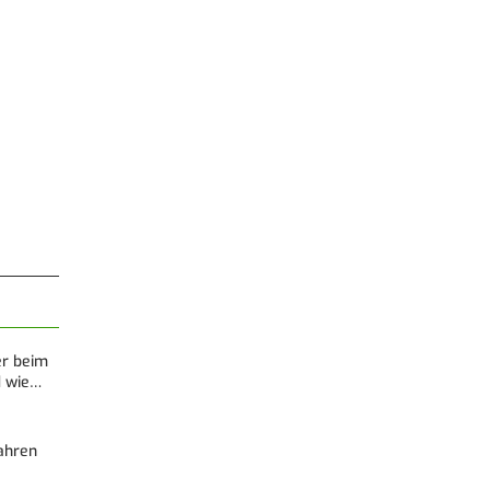
er beim
d wie…
Fahren