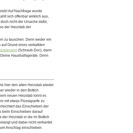
trieb! Auf Nachfrage wurde
lt sich offenbar wirklich aus,
 doch nicht die Ursache dafür,
uss der Heizstab der
esen zu tauschen. Denn weder ein
h auf Grund eines verkalkten
eizelement
(Schraub-Doc), dann
ür Deine Haushaltsgeräte. Denn
e hier den alten Heizstab wieder
er wieder in den Bottich
nem neuen Heizstab lohnt es
or mit etwas Flüssigseife zu
rleichtert das Einschieben der
 beim Einschieben darauf
 der Heizstab in die im Bottich
elangt und dabei nicht verkantet.
zum Anschlag einschieben.