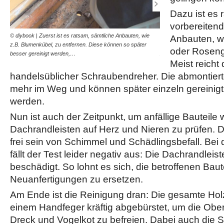
Dazu ist es 
vorbereitende
© diybook | Zuerst ist es ratsam, sämtliche Anbauten, wie
© diybook | Kaputte Leist
Anbauten, w
z.B. Blumenkübel, zu entfernen. Diese können so später
auch die oberen Giebelra
oder Rosengi
besser gereinigt werden,…
Zustand zu prüfen.…
Meist reicht
handelsüblicher Schraubendreher. Die abmontierte
mehr im Weg und können später einzeln gereinig
werden.
Nun ist auch der Zeitpunkt, um anfällige Bauteile 
Dachrandleisten auf Herz und Nieren zu prüfen. D
frei sein von Schimmel und Schädlingsbefall. Be
fällt der Test leider negativ aus: Die Dachrandleist
beschädigt. So lohnt es sich, die betroffenen Baut
Neuanfertigungen zu ersetzen.
Am Ende ist die Reinigung dran: Die gesamte Hol
einem Handfeger kräftig abgebürstet, um die Obe
Dreck und Vogelkot zu befreien. Dabei auch die 