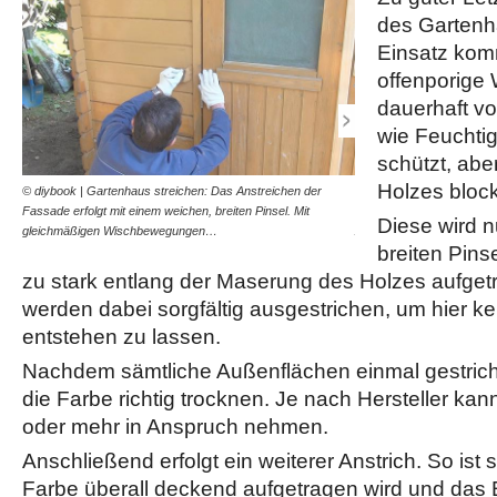
des Garten
Einsatz komm
offenporige 
dauerhaft vo
wie Feuchtig
schützt, abe
Holzes block
© diybook | Gartenhaus streichen: Das Anstreichen der
© diybook | Das Gartenha
Fassade erfolgt mit einem weichen, breiten Pinsel. Mit
Nach einer Pause von zwei
Diese wird 
gleichmäßigen Wischbewegungen…
Anstrich vorgenommen,…
breiten Pinse
zu stark entlang der Maserung des Holzes aufget
werden dabei sorgfältig ausgestrichen, um hier 
entstehen zu lassen.
Nachdem sämtliche Außenflächen einmal gestric
die Farbe richtig trocknen. Je nach Hersteller ka
oder mehr in Anspruch nehmen.
Anschließend erfolgt ein weiterer Anstrich. So ist s
Farbe überall deckend aufgetragen wird und das