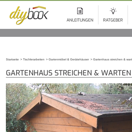
Di
z
In
ANLEITUNGEN
RATGEBER
Startseite
Tischlerarbeiten
Gartenmöbel & Gerätehäuser
Gartenhaus streichen & war
Sie sind hier
GARTENHAUS STREICHEN & WARTEN