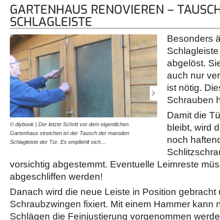
GARTENHAUS RENOVIEREN – TAUSC
SCHLAGLEISTE
Besonders är
Schlagleiste
abgelöst. Si
auch nur ver
ist nötig. Di
Schrauben h
Damit die Tü
© diybook | Der letzte Schritt vor dem eigentlichen
© diybook | Statt Leim li
bleibt, wird 
Gartenhaus streichen ist der Tausch der maroden
komfortabel zu gestalten, 
noch haftend
Schlagleiste der Tür. Es empfiehlt sich…
einmal grob positioniert…
Schlitzschr
vorsichtig abgestemmt. Eventuelle Leimreste müs
abgeschliffen werden!
Danach wird die neue Leiste in Position gebracht
Schraubzwingen fixiert. Mit einem Hammer kann n
Schlägen die Feinjustierung vorgenommen werde