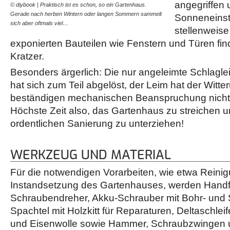
angegriffen 
© diybook | Praktisch ist es schon, so ein Gartenhaus.
© diybook | Die Außenmon
Gerade nach herben Wintern oder langen Sommern sammelt
zerkratzt, das Holz durch 
Sonneneinst
sich aber oftmals viel…
ausgeblichen: Für den Ga
stellenweise
exponierten Bauteilen wie Fenstern und Türen fin
Kratzer.
Besonders ärgerlich: Die nur angeleimte Schlagle
hat sich zum Teil abgelöst, der Leim hat der Witte
beständigen mechanischen Beanspruchung nicht 
Höchste Zeit also, das Gartenhaus zu streichen u
ordentlichen Sanierung zu unterziehen!
WERKZEUG UND MATERIAL
Für die notwendigen Vorarbeiten, wie etwa Reini
Instandsetzung des Gartenhauses, werden Handf
Schraubendreher, Akku-Schrauber mit Bohr- und
Spachtel mit Holzkitt für Reparaturen, Deltaschlei
und Eisenwolle sowie Hammer, Schraubzwingen