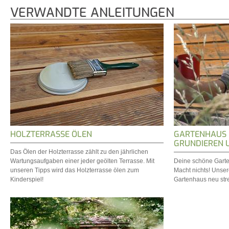
VERWANDTE ANLEITUNGEN
HOLZTERRASSE ÖLEN
GARTENHAUS 
GRUNDIEREN 
Das Ölen der Holzterrasse zählt zu den jährlichen
Wartungsaufgaben einer jeder geölten Terrasse. Mit
Deine schöne Garten
unseren Tipps wird das Holzterrasse ölen zum
Macht nichts! Unsere
Kinderspiel!
Gartenhaus neu stre