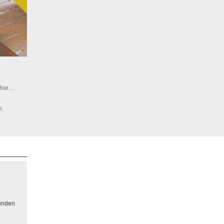
schie…
n
sunden