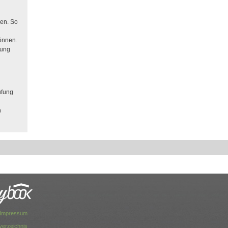
den. So
können.
zung
ufung
n
Impressum
dverzeichnis