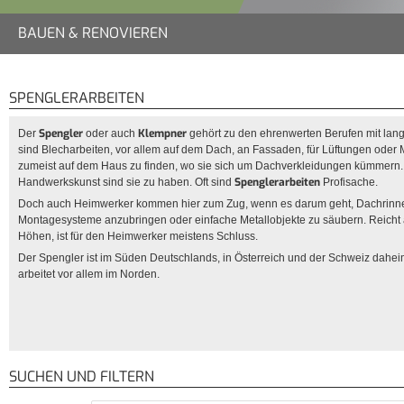
BAUEN & RENOVIEREN
SPENGLERARBEITEN
Spengler
Klempner
Der
oder auch
gehört zu den ehrenwerten Berufen mit lang
sind Blecharbeiten, vor allem auf dem Dach, an Fassaden, für Lüftungen oder
zumeist auf dem Haus zu finden, wo sie sich um Dachverkleidungen kümmern. 
Spenglerarbeiten
Handwerkskunst sind sie zu haben. Oft sind
Profisache.
Doch auch Heimwerker kommen hier zum Zug, wenn es darum geht, Dachrinne
Montagesysteme anzubringen oder einfache Metallobjekte zu säubern. Reicht abe
Höhen, ist für den Heimwerker meistens Schluss.
Der Spengler ist im Süden Deutschlands, in Österreich und der Schweiz dahei
arbeitet vor allem im Norden.
SUCHEN UND FILTERN