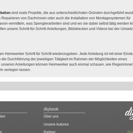
rbeiten
sind reale Projekte, die aus unterschiedlichsten Gründen durchgeführt wur
s Reparieren von Dachrinnen oder auch die Installation von Montagesystemen für
avon vermitteln, was Spenglerarbeiten sind und wo sie dabei selbst tätig werden 
fen unsere Schritt-für-Schritt-Anleitungen, Bildstrecken und Videos bei der Umset
den Heimwerker Schritt für Schritt wiederzugeben. Jede Anleitung ist mit einer Einst
ob die Durchführung der jeweiligen Tätigkeit im Rahmen der Möglichkeiten eines
 mit unseren Anleitungen können Heimwerker auch einmal schauen, wie Regenrinne
ln verlegen lassen.
diybook
ten
Über uns
Unsere Autoren
Bil
el
Partner