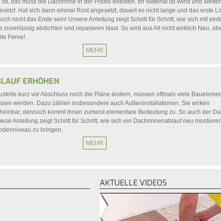
l ist, das muss die Dachrinne in der Praxis erleiden. Ihr Material ist Wind und Wetter
etzt. Hat sich dann einmal Rost angesetzt, dauert es nicht lange und das erste Lo
ch nicht das Ende sein! Unsere Anleitung zeigt Schritt für Schritt, wie sich mit ein
 zuverlässig abdichten und reparieren lässt. So wird aus Alt nicht wirklich Neu, ab
ite Ferne!
MEHR
BLAUF ERHÖHEN
ustelle kurz vor Abschluss noch die Pläne ändern, müssen oftmals viele Baueleme
sen werden. Dazu zählen insbesondere auch Außeninstallationen. Sie wirken
heinbar, dennoch kommt ihnen zumeist elementare Bedeutung zu. So auch der Da
ese Anleitung zeigt Schritt für Schritt, wie sich ein Dachrinnenablauf neu montieren
Bodenniveau zu bringen.
MEHR
AKTUELLE VIDEOS