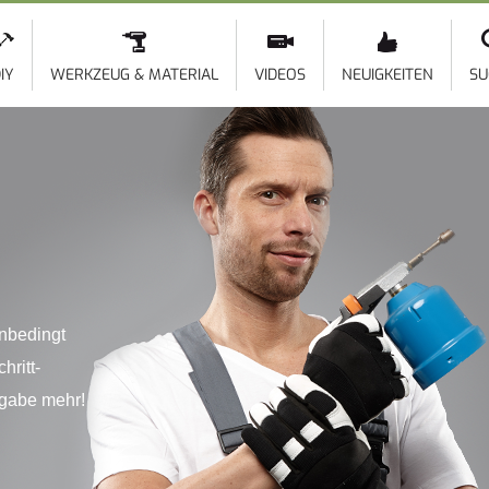
Direkt
zum
Inhalt
IY
WERKZEUG & MATERIAL
VIDEOS
NEUIGKEITEN
SU
nbedingt
hritt-
fgabe mehr!