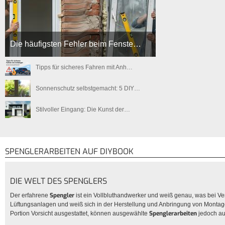
Die häufigsten Fehler beim Fenste…
Tipps für sicheres Fahren mit Anh…
Sonnenschutz selbstgemacht: 5 DIY…
Stilvoller Eingang: Die Kunst der…
SPENGLERARBEITEN AUF DIYBOOK
DIE WELT DES SPENGLERS
Spengler
Der erfahrene
ist ein Vollbluthandwerker und weiß genau, was bei Ve
Lüftungsanlagen und weiß sich in der Herstellung und Anbringung von Montage
Spenglerarbeiten
Portion Vorsicht ausgestattet, können ausgewählte
jedoch au