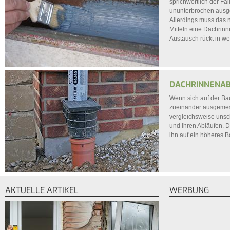
sprichwörtlich der Fal
ununterbrochen ausges
Allerdings muss das no
Mitteln eine Dachrinne
Austausch rückt in we
DACHRINNENA
Wenn sich auf der Ba
zueinander ausgemes
vergleichsweise unsc
und ihren Abläufen. Di
ihn auf ein höheres 
AKTUELLE ARTIKEL
WERBUNG