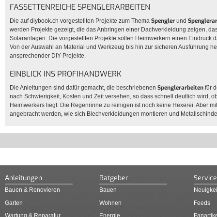
FASSETTENREICHE SPENGLERARBEITEN
Spengler
Spenglera
Die auf
diybook.ch
vorgestellten Projekte zum Thema
und
werden Projekte gezeigt, die das Anbringen einer Dachverkleidung zeigen, da
Solaranlagen. Die vorgestellten Projekte sollen Heimwerkern einen Eindruck d
Von der Auswahl an Material und Werkzeug bis hin zur sicheren Ausführung hel
ansprechender DIY-Projekte.
EINBLICK INS PROFIHANDWERK
Spenglerarbeiten
Die Anleitungen sind dafür gemacht, die beschriebenen
für 
nach Schwierigkeit, Kosten und Zeit versehen, so dass schnell deutlich wird, 
Heimwerkers liegt. Die Regenrinne zu reinigen ist noch keine Hexerei. Aber
angebracht werden, wie sich Blechverkleidungen montieren und Metallschinde
Anleitungen
Ratgeber
Service
Bauen & Renovieren
Bauen
Neuigkei
Garten
Wohnen
Feeds
Wartung & Reparatur
Energie
Fanartik