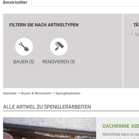
Bereichsfilter
FILTERN SIE NACH ARTIKELTYPEN
TÄ
Ba
BAUEN (1)
APPLY BAUEN FILTER
RENOVIEREN (1)
APPLY RENOVIEREN FILTER
Startseite
Bauen & Renovieren
Spenglerarbeiten
Sie sind hier
ALLE ARTIKEL ZU SPENGLERARBEITEN
DACHRINNE AB
Manchmal kann es ga