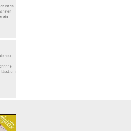
ch ist da.
fachsten
er ein
nte neu
chrinne
 lässt, um