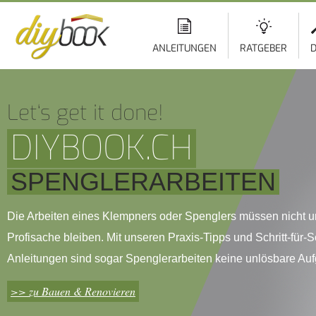
ANLEITUNGEN
RATGEBER
D
Let‘s get it done!
DIYBOOK.CH
SPENGLERARBEITEN
Die Arbeiten eines Klempners oder Spenglers müssen nicht u
Profisache bleiben. Mit unseren Praxis-Tipps und Schritt-für-Sc
Anleitungen sind sogar Spenglerarbeiten keine unlösbare Au
>> zu Bauen & Renovieren