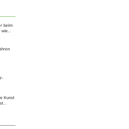
er beim
d wie…
Fahren
Y-
Die Kunst
est…