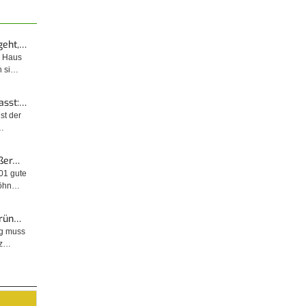
geht,…
m Haus
n si…
asst:…
ist der
…
ußer…
001 gute
wöhn…
Grün…
ng muss
tz…