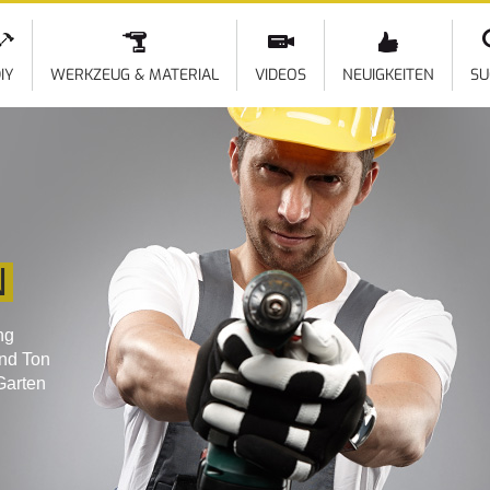
Direkt
zum
Inhalt
IY
WERKZEUG & MATERIAL
VIDEOS
NEUIGKEITEN
SU
N
ng
und Ton
Garten