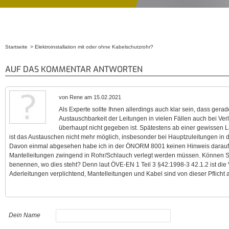
Startseite
Elektroinstallation mit oder ohne Kabelschutzrohr?
Sie sind hier
AUF DAS KOMMENTAR ANTWORTEN
von Rene am 15.02.2021
Als Experte sollte Ihnen allerdings auch klar sein, dass gera
Austauschbarkeit der Leitungen in vielen Fällen auch bei Ve
überhaupt nicht gegeben ist. Spätestens ab einer gewissen 
ist das Austauschen nicht mehr möglich, insbesonder bei Hauptzuleitungen in 
Davon einmal abgesehen habe ich in der ÖNORM 8001 keinen Hinweis darauf
Mantelleitungen zwingend in Rohr/Schlauch verlegt werden müssen. Können Si
benennen, wo dies steht? Denn laut ÖVE-EN 1 Teil 3 §42:1998-3 42.1.2 ist die V
Aderleitungen verplichtend, Mantelleitungen und Kabel sind von dieser Pflic
Dein Name