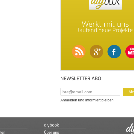
Werkt mit uns
laufend neue Projekte
NEWSLETTER ABO
E-Mail Addresse
*
Anmelden und informiert bleiben
diybook
ten
Über uns