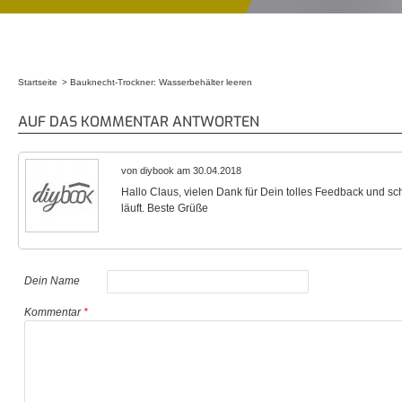
Startseite
Bauknecht-Trockner: Wasserbehälter leeren
Sie sind hier
AUF DAS KOMMENTAR ANTWORTEN
von diybook am 30.04.2018
Hallo Claus, vielen Dank für Dein tolles Feedback und s
läuft. Beste Grüße
Dein Name
Kommentar
*