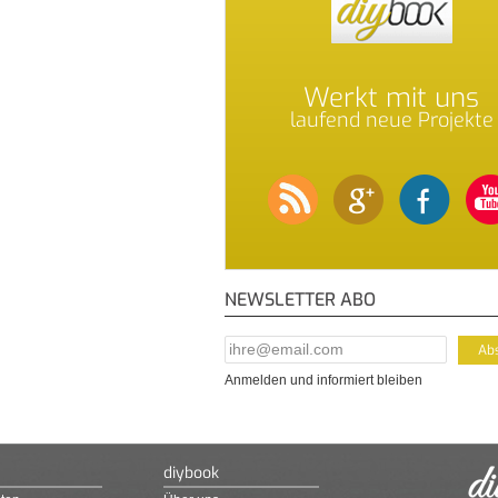
Werkt mit uns
laufend neue Projekte
NEWSLETTER ABO
E-Mail Addresse
*
Anmelden und informiert bleiben
diybook