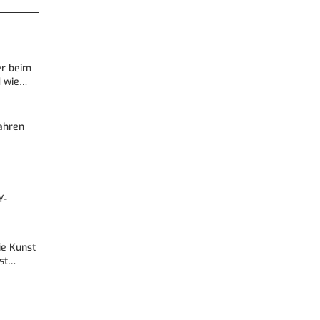
er beim
d wie…
Fahren
Y-
Die Kunst
est…