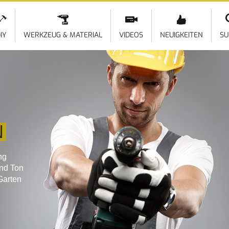
Direkt
zum
Inhalt
IY
WERKZEUG & MATERIAL
VIDEOS
NEUIGKEITEN
SU
N
ng
und Ton
Garten