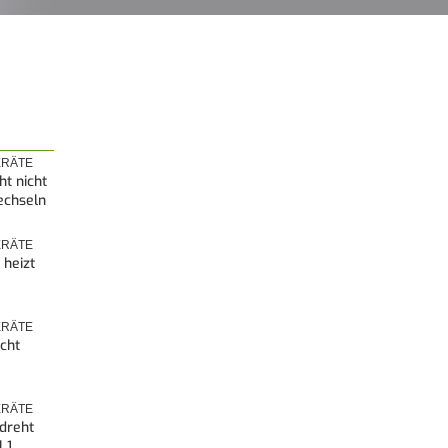
RÄTE
ht nicht
echseln
RÄTE
 heizt
RÄTE
icht
RÄTE
dreht
l 1