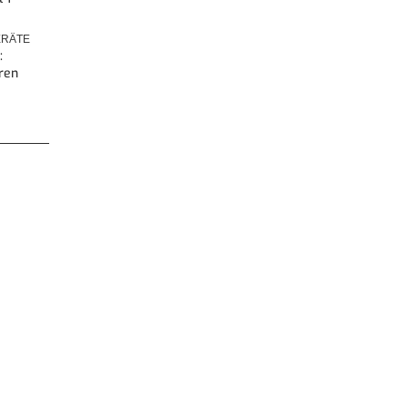
RÄTE
:
ren