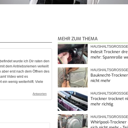
MEHR ZUM THEMA
HAUSHALTSGROSSGE
Indesit Trockner dre
mehr: Spannrolle w
befindet wurde ich Dir raten den
 mit dem Antriebsriemen verkeilt
HAUSHALTSGROSSGE
 aber erst nach dem Öffnen des
Bauknecht-Trockner
samt Video wird es
nicht mehr
 ein wenig weiterhilft. Viele
HAUSHALTSGROSSGE
Antworten
Trockner trocknet n
mehr richtig
HAUSHALTSGROSSGE
Whirlpool-Trockner 
sich nicht mehr - Tei