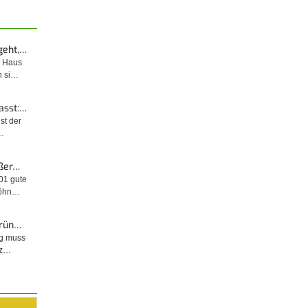
geht,…
m Haus
n si…
asst:…
ist der
…
ußer…
001 gute
wöhn…
Grün…
ng muss
tz…