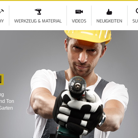
Direkt
zum
Inhalt
IY
WERKZEUG & MATERIAL
VIDEOS
NEUIGKEITEN
SU
N
ng
und Ton
Garten