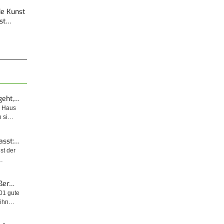
Die Kunst
est…
geht,…
m Haus
n si…
asst:…
ist der
…
ußer…
001 gute
wöhn…