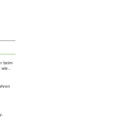
er beim
d wie…
Fahren
Y-