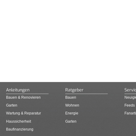
Anleitungen
Ratgeber
Servi
Bauen & Renovieren
Bauen
Neuigk
Garten
Wohnen
Feeds
Wartung & Reparatur
Energie
Fanarti
Haussicherheit
Garten
Baufinanzierung