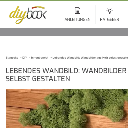
Di
z
In
ANLEITUNGEN
RATGEBER
Startseite
DIY
Innenbereich
Lebendes Wandbild: Wandbilder aus Holz selbst gestalt
Sie sind hier
LEBENDES WANDBILD: WANDBILDER
SELBST GESTALTEN