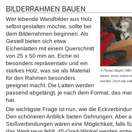
BILDERRAHMEN BAUEN
Wer lebende Wandbilder aus Holz
selbst gestalten möchte, sollte bei
dem Bilderrahmen beginnen. Als
Gestell bieten sich etwa
Eichenlatten mit einem Querschnitt
von 25 x 50 mm an. Eiche ist
besonders repräsentativ und ein
starkes Holz, was sie als Material
© Florian Siegel | Wil
bauen, muss zuerst e
für den Rahmen besonders
werden. Doch wie sol
geeignet macht. Die Latten werden
passend abgelängt, je nach dem Format, das man 
hat.
Die wichtigste Frage ist nun, wie die Eckverbind
Den schöneren Anblick bieten Gehrungen. Aber 
Stoßverbindungen wären eine Möglichkeit, falls f
das Werkzeug fehlt. 45-Grad-Winkel werden entwe