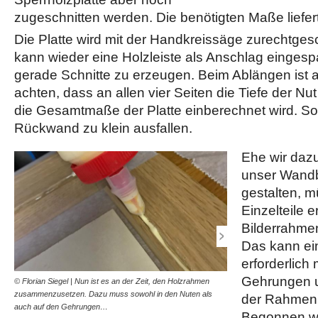
zugeschnitten werden. Die benötigten Maße liefer
Die Platte wird mit der Handkreissäge zurechtgesc
kann wieder eine Holzleiste als Anschlag einges
gerade Schnitte zu erzeugen. Beim Ablängen ist a
achten, dass an allen vier Seiten die Tiefe der Nut
die Gesamtmaße der Platte einberechnet wird. Son
Rückwand zu klein ausfallen.
Ehe wir daz
unser Wandbi
gestalten, m
Einzelteile 
Bilderrahm
Das kann ei
erforderlich
Gehrungen u
© Florian Siegel | Nun ist es an der Zeit, den Holzrahmen
© Florian Siegel | Sobald
zusammenzusetzen. Dazu muss sowohl in den Nuten als
ausreichend Leim versehe
der Rahmen 
auch auf den Gehrungen…
Ganzes zusammengestec
Begonnen wi