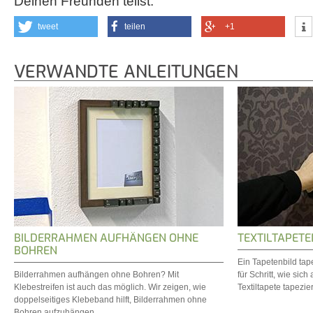
Deinen Freunden teilst.
tweet
teilen
+1
VERWANDTE ANLEITUNGEN
BILDERRAHMEN AUFHÄNGEN OHNE
TEXTILTAPETE
BOHREN
Ein Tapetenbild tape
Bilderrahmen aufhängen ohne Bohren? Mit
für Schritt, wie si
Klebestreifen ist auch das möglich. Wir zeigen, wie
Textiltapete tapezier
doppelseitiges Klebeband hilft, Bilderrahmen ohne
Bohren aufzuhängen.