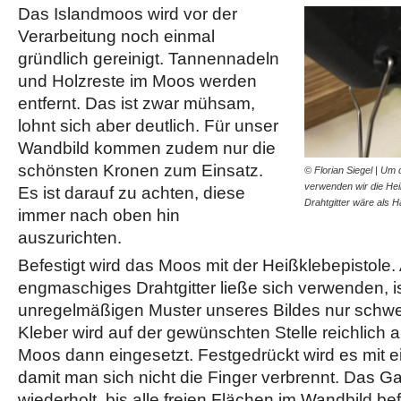
Das Islandmoos wird vor der
Verarbeitung noch einmal
gründlich gereinigt. Tannennadeln
und Holzreste im Moos werden
entfernt. Das ist zwar mühsam,
lohnt sich aber deutlich. Für unser
Wandbild kommen zudem nur die
schönsten Kronen zum Einsatz.
© Florian Siegel | Um
verwenden wir die Hei
Es ist darauf zu achten, diese
Drahtgitter wäre als 
immer nach oben hin
auszurichten.
Befestigt wird das Moos mit der Heißklebepistole.
engmaschiges Drahtgitter ließe sich verwenden, i
unregelmäßigen Muster unseres Bildes nur schwe
Kleber wird auf der gewünschten Stelle reichlich
Moos dann eingesetzt. Festgedrückt wird es mit e
damit man sich nicht die Finger verbrennt. Das G
wiederholt, bis alle freien Flächen im Wandbild befü