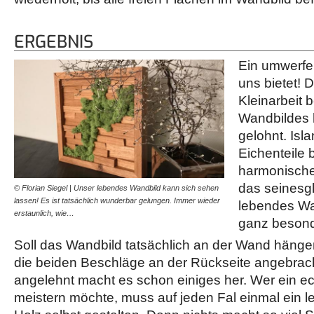
ERGEBNIS
Ein umwerfen
uns bietet! 
Kleinarbeit 
Wandbildes h
gelohnt. Is
Eichenteile
harmonische
das seinesgl
© Florian Siegel | Unser lebendes Wandbild kann sich sehen
lassen! Es ist tatsächlich wunderbar gelungen. Immer wieder
lebendes Wa
erstaunlich, wie…
ganz besond
Soll das Wandbild tatsächlich an der Wand häng
die beiden Beschläge an der Rückseite angebrac
angelehnt macht es schon einiges her. Wer ein ec
meistern möchte, muss auf jeden Fal einmal ein 