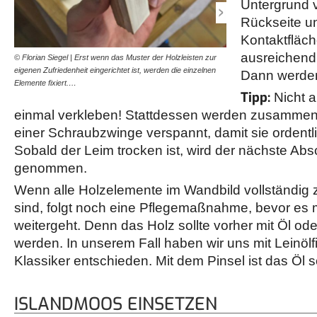
Untergrund v
Rückseite un
Kontaktfläch
ausreichend
© Florian Siegel | Erst wenn das Muster der Holzleisten zur
© Florian Siegel | Ein klein
eigenen Zufriedenheit eingerichtet ist, werden die einzelnen
Holzteile zeitgleich anzub
Dann werden
Elemente fixiert.…
zunächst nur direkt…
Tipp:
Nicht a
einmal verkleben! Stattdessen werden zusammenli
einer Schraubzwinge verspannt, damit sie ordentl
Sobald der Leim trocken ist, wird der nächste Absch
genommen.
Wenn alle Holzelemente im Wandbild vollständi
sind, folgt noch eine Pflegemaßnahme, bevor es
weitergeht. Denn das Holz sollte vorher mit Öl o
werden. In unserem Fall haben wir uns mit Leinölf
Klassiker entschieden. Mit dem Pinsel ist das Öl 
ISLANDMOOS EINSETZEN