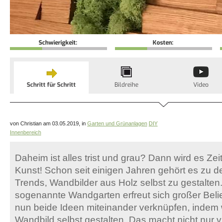
Schwierigkeit:
Kosten:
Schritt für Schritt
Bildreihe
Video
von Christian am 03.05.2019, in
Garten und Grünanlagen
DIY
Innenbereich
Daheim ist alles trist und grau? Dann wird es Zei
Kunst! Schon seit einigen Jahren gehört es zu d
Trends, Wandbilder aus Holz selbst zu gestalten
sogenannte Wandgarten erfreut sich großer Belie
nun beide Ideen miteinander verknüpfen, indem 
Wandbild selbst gestalten. Das macht nicht nur 