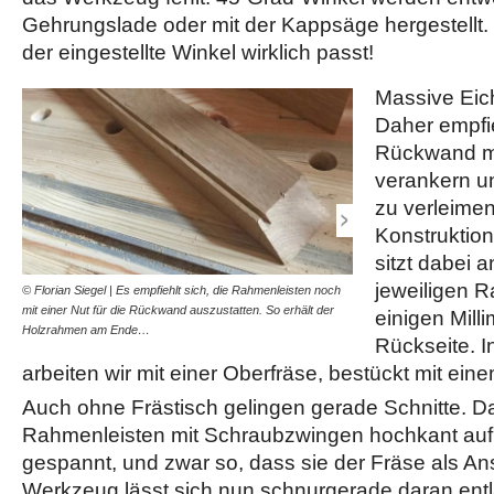
Gehrungslade oder mit der Kappsäge hergestellt. 
der eingestellte Winkel wirklich passt!
Massive Eich
Daher empfie
Rückwand mi
verankern un
zu verleimen
Konstruktion 
sitzt dabei 
jeweiligen R
© Florian Siegel | Es empfiehlt sich, die Rahmenleisten noch
© Florian Siegel | Damit di
mit einer Nut für die Rückwand auszustatten. So erhält der
nachkommen kann, sollte 
einigen Mill
Holzrahmen am Ende…
In unserem Fall wird…
Rückseite. I
arbeiten wir mit einer Oberfräse, bestückt mit ein
Auch ohne Frästisch gelingen gerade Schnitte. Da
Rahmenleisten mit Schraubzwingen hochkant auf
gespannt, und zwar so, dass sie der Fräse als An
Werkzeug lässt sich nun schnurgerade daran entl