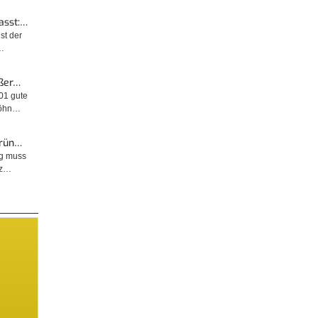
cht
asst:…
ist der
…
ußer…
001 gute
wöhn…
Grün…
ng muss
tz…