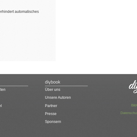
erhindert automatisches
diybook
ten
Über uns
Unsere Autoren
Bil
el
Partner
Datenschut
Presse
Sponsern