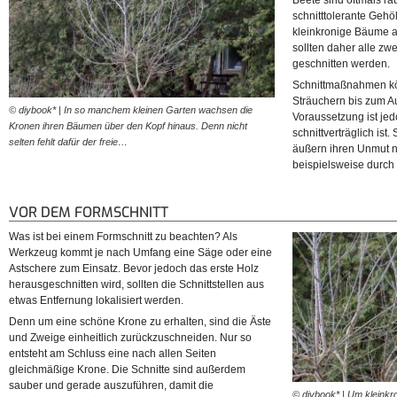
Beete sind oftmals rä
schnitttolerante Gehö
kleinkronige Bäume 
sollten daher alle zwe
geschnitten werden.
Schnittmaßnahmen k
Sträuchern bis zum 
© diybook* | In so manchem kleinen Garten wachsen die
Voraussetzung ist jed
Kronen ihren Bäumen über den Kopf hinaus. Denn nicht
schnittverträglich ist
selten fehlt dafür der freie…
äußern ihren Unmut 
beispielsweise durch 
VOR DEM FORMSCHNITT
Was ist bei einem Formschnitt zu beachten? Als
Werkzeug kommt je nach Umfang eine Säge oder eine
Astschere zum Einsatz. Bevor jedoch das erste Holz
herausgeschnitten wird, sollten die Schnittstellen aus
etwas Entfernung lokalisiert werden.
Denn um eine schöne Krone zu erhalten, sind die Äste
und Zweige einheitlich zurückzuschneiden. Nur so
entsteht am Schluss eine nach allen Seiten
gleichmäßige Krone. Die Schnitte sind außerdem
sauber und gerade auszuführen, damit die
© diybook* | Um kleinkro