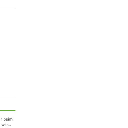
er beim
d wie…