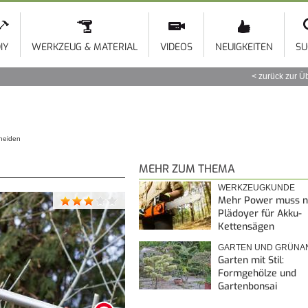
Direkt
zum
Inhalt
IY
WERKZEUG & MATERIAL
VIDEOS
NEUIGKEITEN
SU
zurück zur Ü
hneiden
MEHR ZUM THEMA
WERKZEUGKUNDE
Mehr Power muss ni
Plädoyer für Akku-
Kettensägen
GARTEN UND GRÜNA
Garten mit Stil:
Formgehölze und
Gartenbonsai