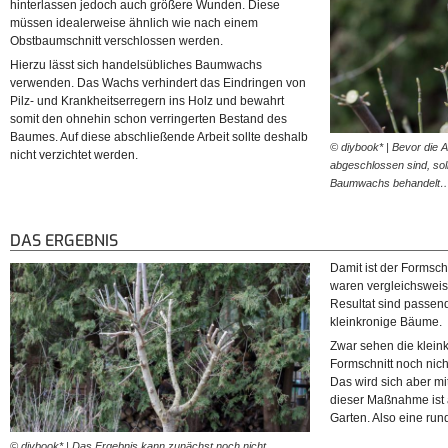
hinterlassen jedoch auch größere Wunden. Diese
müssen idealerweise ähnlich wie nach einem
Obstbaumschnitt verschlossen werden.
Hierzu lässt sich handelsübliches Baumwachs
verwenden. Das Wachs verhindert das Eindringen von
Pilz- und Krankheitserregern ins Holz und bewahrt
somit den ohnehin schon verringerten Bestand des
Baumes. Auf diese abschließende Arbeit sollte deshalb
© diybook* | Bevor die 
nicht verzichtet werden.
abgeschlossen sind, soll
Baumwachs behandelt
DAS ERGEBNIS
Damit ist der Formsc
waren vergleichswei
Resultat sind passen
kleinkronige Bäume.
Zwar sehen die klein
Formschnitt noch nic
Das wird sich aber m
dieser Maßnahme ist a
Garten. Also eine ru
© diybook* | Das Ergebnis kann zunächst noch nicht