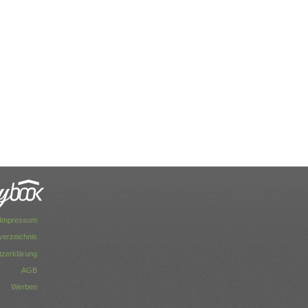
Impressum
dverzeichnis
zerklärung
AGB
Werben