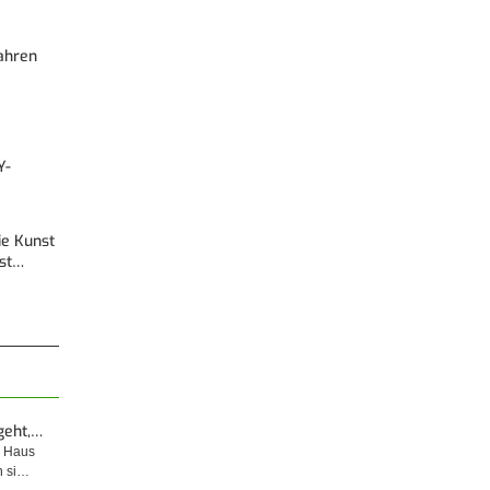
Fahren
Y-
Die Kunst
est…
geht,…
m Haus
n si…