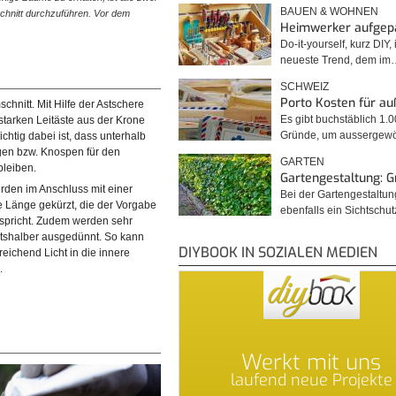
BAUEN & WOHNEN
schnitt durchzuführen. Vor dem
dickeren Leitäste zurückgeschnitten. Das wird meist ni
Heimwerker aufgep
ohne eine gute Astschere…
Do-it-yourself, kurz DIY, 
neueste Trend, dem im
SCHWEIZ
Porto Kosten für a
chnitt. Mit Hilfe der Astschere
Es gibt buchstäblich 1.
starken Leitäste aus der Krone
Gründe, um ausserge
chtig dabei ist, dass unterhalb
gen bzw. Knospen für den
GARTEN
bleiben.
Gartengestaltung: 
rden im Anschluss mit einer
Bei der Gartengestaltu
e Länge gekürzt, die der Vorgabe
ebenfalls ein Sichtschu
tspricht. Zudem werden sehr
htshalber ausgedünnt. So kann
DIYBOOK IN SOZIALEN MEDIEN
eichend Licht in die innere
ind immer sauber und ohne Reißen
.
 Nebenäste und Zweige werden
Werkt mit uns
laufend neue Projekte