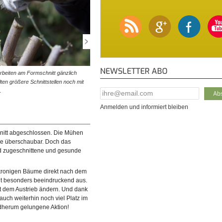
NEWSLETTER ABO
Arbeiten am Formschnitt gänzlich
© diybook* | Das Baumwachs verhindert, dass über di
ten größere Schnittstellen noch mit
Schnittwunden Pilze und Krankheitserreger ins Holz
…
eindringen. Deshalb sollte auf…
E-Mail Addresse
*
Anmelden und informiert bleiben
hnitt abgeschlossen. Die Mühen
se überschaubar. Doch das
d zugeschnittene und gesunde
kronigen Bäume direkt nach dem
ht besonders beeindruckend aus.
it dem Austrieb ändern. Und dank
uch weiterhin noch viel Platz im
ndherum gelungene Aktion!