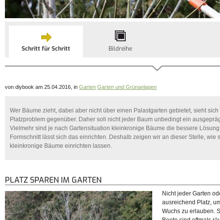
Schritt für Schritt
Bildreihe
von diybook am 25.04.2016, in
Garten
Garten und Grünanlagen
Wer Bäume zieht, dabei aber nicht über einen Palastgarten gebietet, sieht sic
Platzproblem gegenüber. Daher soll nicht jeder Baum unbedingt ein ausgeprä
Vielmehr sind je nach Gartensituation kleinkronige Bäume die bessere Lösun
Formschnitt lässt sich das einrichten. Deshalb zeigen wir an dieser Stelle, wie 
kleinkronige Bäume einrichten lassen.
PLATZ SPAREN IM GARTEN
Nicht jeder Garten od
ausreichend Platz, 
Wuchs zu erlauben. S