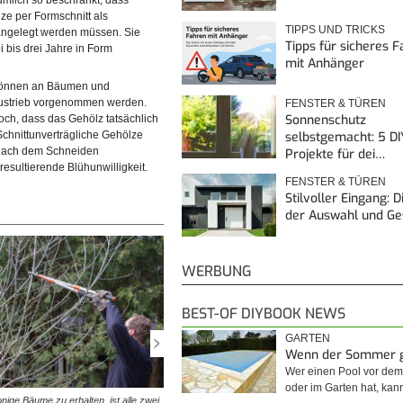
umlich so beschränkt, dass
lze per Formschnitt als
TIPPS UND TRICKS
angelegt werden müssen. Sie
Tipps für sicheres 
i bis drei Jahre in Form
mit Anhänger
önnen an Bäumen und
Austrieb vorgenommen werden.
FENSTER & TÜREN
Sonnenschutz
och, dass das Gehölz tatsächlich
selbstgemacht: 5 DI
. Schnittunverträgliche Gehölze
nach dem Schneiden
Projekte für dei…
resultierende Blühunwilligkeit.
FENSTER & TÜREN
Stilvoller Eingang: 
der Auswahl und G
WERBUNG
BEST-OF DIYBOOK NEWS
GARTEN
Wenn der Sommer 
Wer einen Pool vor de
oder im Garten hat, kan
nige Bäume zu erhalten, ist alle zwei
© diybook* | Zuerst werden bei einem Formschnitt die