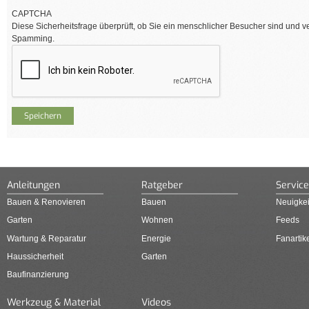
CAPTCHA
Diese Sicherheitsfrage überprüft, ob Sie ein menschlicher Besucher sind und v
Spamming.
Anleitungen
Ratgeber
Service
Bauen & Renovieren
Bauen
Neuigkei
Garten
Wohnen
Feeds
Wartung & Reparatur
Energie
Fanartik
Haussicherheit
Garten
Baufinanzierung
Werkzeug & Material
Videos