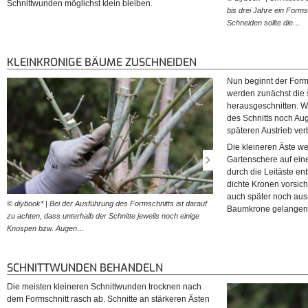
Schnittwunden möglichst klein bleiben.
bis drei Jahre ein Form
Schneiden sollte die…
KLEINKRONIGE BÄUME ZUSCHNEIDEN
Nun beginnt der Forms
werden zunächst die 
herausgeschnitten. Wi
des Schnitts noch Au
späteren Austrieb ver
Die kleineren Äste we
Gartenschere auf ein
durch die Leitäste en
dichte Kronen vorsic
auch später noch ausr
© diybook* | Bei der Ausführung des Formschnitts ist darauf
© diybook* | Die Schnitte s
Baumkrone gelangen
zu achten, dass unterhalb der Schnitte jeweils noch einige
auszuführen. Die kleineren
Knospen bzw. Augen…
später an die Länge der…
SCHNITTWUNDEN BEHANDELN
Die meisten kleineren Schnittwunden trocknen nach
dem Formschnitt rasch ab. Schnitte an stärkeren Ästen