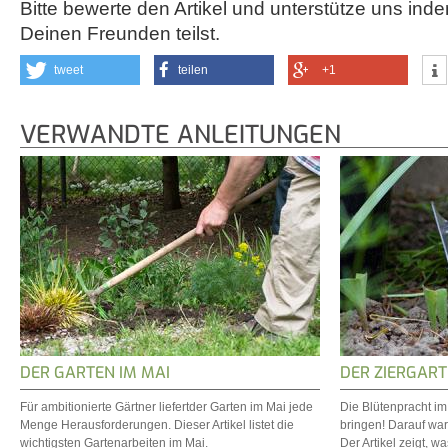
Bitte bewerte den Artikel und unterstütze uns inde
Deinen Freunden teilst.
tweet
teilen
+1
VERWANDTE ANLEITUNGEN
DER GARTEN IM MAI
DER ZIERGART
Für ambitionierte Gärtner liefertder Garten im Mai jede
Die Blütenpracht i
Menge Herausforderungen. Dieser Artikel listet die
bringen! Darauf war
wichtigsten Gartenarbeiten im Mai.
Der Artikel zeigt, wa