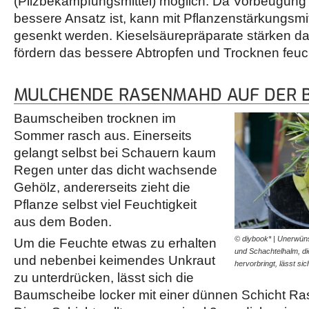
(Pilzbekämpfungsmittel) möglich. Da Vorbeugung 
bessere Ansatz ist, kann mit Pflanzenstärkungsmit
gesenkt werden. Kieselsäurepräparate stärken d
fördern das bessere Abtropfen und Trocknen feuch
MULCHENDE RASENMAHD AUF DER 
Baumscheiben trocknen im
Sommer rasch aus. Einerseits
gelangt selbst bei Schauern kaum
Regen unter das dicht wachsende
Gehölz, andererseits zieht die
Pflanze selbst viel Feuchtigkeit
aus dem Boden.
© diybook* | Unerwün
Um die Feuchte etwas zu erhalten
und Schachtelhalm, di
und nebenbei keimendes Unkraut
hervorbringt, lässt si
zu unterdrücken, lässt sich die
Baumscheibe locker mit einer dünnen Schicht 