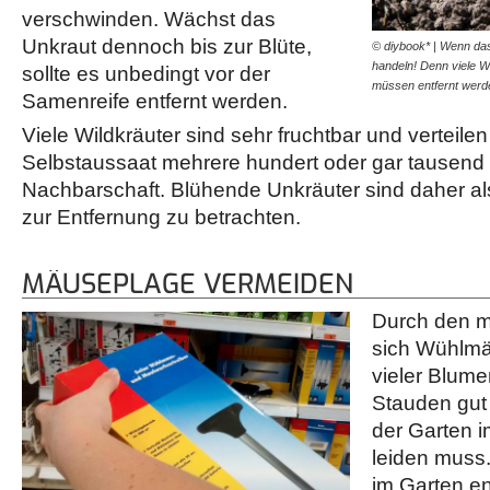
verschwinden. Wächst das
Unkraut dennoch bis zur Blüte,
© diybook* | Wenn das
handeln! Denn viele W
sollte es unbedingt vor der
müssen entfernt wer
Samenreife entfernt werden.
Viele Wildkräuter sind sehr fruchtbar und verteilen
Selbstaussaat mehrere hundert oder gar tausend
Nachbarschaft. Blühende Unkräuter sind daher als
zur Entfernung zu betrachten.
MÄUSEPLAGE VERMEIDEN
Durch den m
sich Wühlm
vieler Blum
Stauden gut
der Garten i
leiden muss
im Garten en