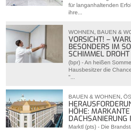
für langanhaltenden Erfol
ihre...
WOHNEN
,
BAUEN & W
VORSICHT! – WAR
BESONDERS IM S
SCHIMMEL DROHT
(bpr) - An heißen Somme
Hausbesitzer die Chance
"...
BAUEN & WOHNEN
,
ÖS
HERAUSFORDERUN
HÖHE: MARKANTE
DACHSANIERUNG 
Marktl (pts) - Die Brands