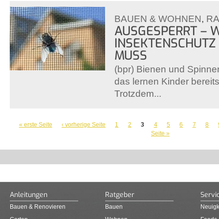
BAUEN & WOHNEN
,
R
AUSGESPERRT – 
INSEKTENSCHUTZ
MUSS
(bpr) Bienen und Spinnen
das lernen Kinder bereits
Trotzdem...
SEITEN
« erste Seite
‹ vorherige Seite
1
2
3
4
5
6
7
8
Seite »
Anleitungen
Ratgeber
Servi
Bauen & Renovieren
Bauen
Neuigk