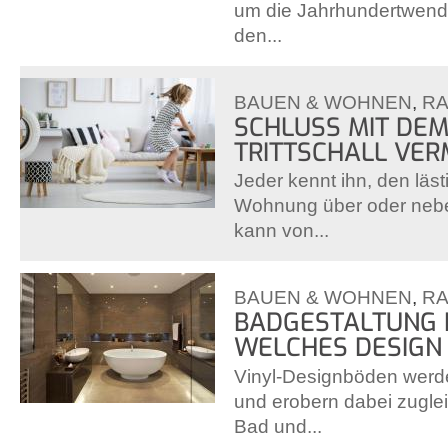
um die Jahrhundertwende 
den...
BAUEN & WOHNEN
,
R
SCHLUSS MIT DEM
TRITTSCHALL VER
Jeder kennt ihn, den läs
Wohnung über oder nebe
kann von...
BAUEN & WOHNEN
,
R
BADGESTALTUNG I
WELCHES DESIGN 
Vinyl-Designböden werde
und erobern dabei zuglei
Bad und...