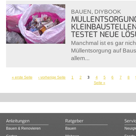
BAUEN
,
DIYBOOK
MÜLLENTSORGUN
KLEINBAUSTELLEN
TESTET NEUE LÖ
Manchmal ist es gar nicht
Müllentsorgung auf Bauste
allem...
SEITEN
« erste Seite
‹ vorherige Seite
1
2
3
4
5
6
7
8
Seite »
Anleitungen
Ratgeber
Servi
Bauen & Renovieren
Bauen
Neuigk