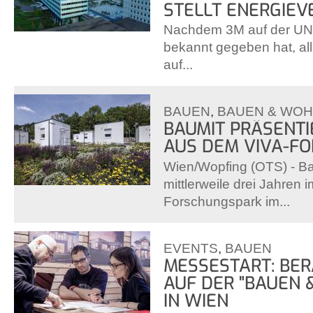
STELLT ENERGIE
Nachdem 3M auf der UN
bekannt gegeben hat, al
auf...
BAUEN
,
BAUEN & WO
BAUMIT PRÄSENTI
AUS DEM VIVA-F
Wien/Wopfing (OTS) - Ba
mittlerweile drei Jahren i
Forschungspark im...
EVENTS
,
BAUEN
MESSESTART: BE
AUF DER "BAUEN &
IN WIEN