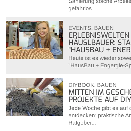
Sanierung solche Arbeite
gefahrlos...
EVENTS
,
BAUEN
ERLEBNISWELTEN
HÄUSLBAUER: STA
"HAUSBAU + ENER
Heute ist es wieder sow
"HausBau + Engergie-Spa
DIYBOOK
,
BAUEN
MITTEN IM GESCH
PROJEKTE AUF DI
Jede Woche gibt es auf 
entdecken: praktische Anl
Ratgeber...