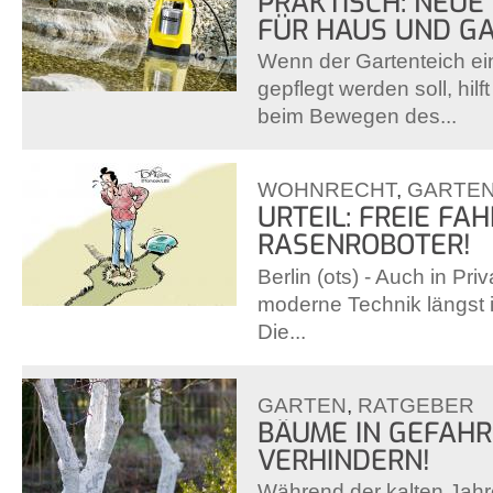
PRAKTISCH: NEU
FÜR HAUS UND G
Wenn der Gartenteich ei
gepflegt werden soll, hi
beim Bewegen des...
WOHNRECHT
,
GARTE
URTEIL: FREIE FA
RASENROBOTER!
Berlin (ots) - Auch in Pri
moderne Technik längst 
Die...
GARTEN
,
RATGEBER
BÄUME IN GEFAHR
VERHINDERN!
Während der kalten Jahre