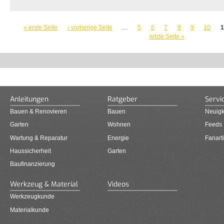
SEITEN
« erste Seite
‹ vorherige Seite
…
5
6
7
8
9
10
1
letzte Seite »
Anleitungen
Ratgeber
Servi
Bauen & Renovieren
Bauen
Neuigk
Garten
Wohnen
Feeds
Wartung & Reparatur
Energie
Fanarti
Haussicherheit
Garten
Baufinanzierung
Werkzeug & Material
Videos
Werkzeugkunde
Materialkunde