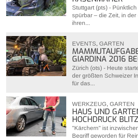
Stuttgart (pts) - Pünktlic
spürbar – die Zeit, in d
ihren...
EVENTS
,
GARTEN
MAMMUTAUFGABE:
GIARDINA 2016 B
Zürich (ots) - Heute star
der größten Schweizer I
für das...
WERKZEUG
,
GARTEN
HAUS UND GARTE
HOCHDRUCK BLIT
"Kärchern" ist inzwisch
Begriff geworden für Rein