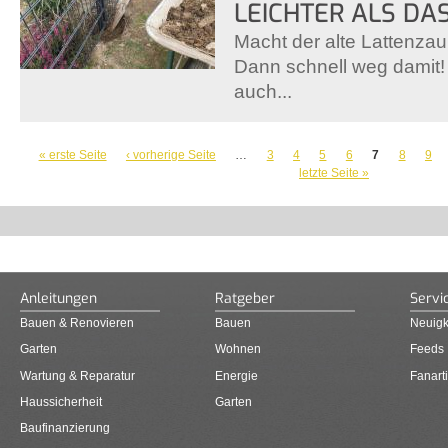
LEICHTER ALS DAS
Macht der alte Lattenzau
Dann schnell weg damit!
auch...
SEITEN
« erste Seite
‹ vorherige Seite
…
3
4
5
6
7
8
9
letzte Seite »
Anleitungen
Ratgeber
Servi
Bauen & Renovieren
Bauen
Neuigk
Garten
Wohnen
Feeds
Wartung & Reparatur
Energie
Fanarti
Haussicherheit
Garten
Baufinanzierung