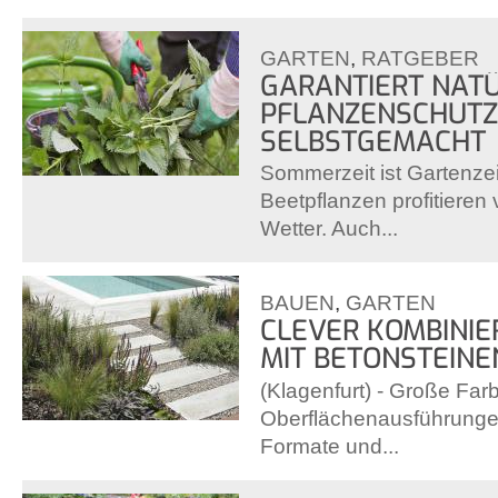
GARTEN
,
RATGEBER
GARANTIERT NATÜ
PFLANZENSCHUTZ
SELBSTGEMACHT
Sommerzeit ist Gartenzei
Beetpflanzen profitiere
Wetter. Auch...
BAUEN
,
GARTEN
CLEVER KOMBINIE
MIT BETONSTEINE
(Klagenfurt) - Große Farb
Oberflächenausführungen
Formate und...