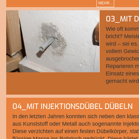
MEHR...
03_MIT 
Wie oft komm
bricht? Meist
wird – sei es
vollem Gewic
ausgebrochen
Reparieren m
Einsatz eine
gemacht wird
04_MIT INJEKTIONSDÜBEL DÜBELN
In den letzten Jahren konnten sich neben den kla
aus Kunststoff oder Metall auch sogenannte Injekti
Diese verzichten auf einen festen Dübelkörper, sta
flüssige Masse ins Bohrloch gedrückt. Diese härtet