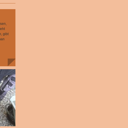
ssen,
eht
, gibt
man