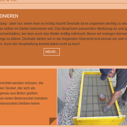
TONIEREN
lang - aber nur, wenn man es richtig macht! Deshalb ist es ungemein wichtig zu wi
n selber im Garten betonieren will. Das fängt beim passenden Werkzeug an und g
chverhältnis, bei dem auch das Wetter kräftig mitmischt. Bevor wir loslegen können
ge zu klären. Deshalb stellen wir in der folgenden Übersicht erst einmal vor, wie 
nn. Auch die Verarbeitung kommt dabei nicht zu kurz!
MEHR...
errichtet werden müssen, die
en Sockel, der sich als
ssgenau aus Beton gießen.
 wie einen Betonsockel meistern
etonsockels bleiben keine