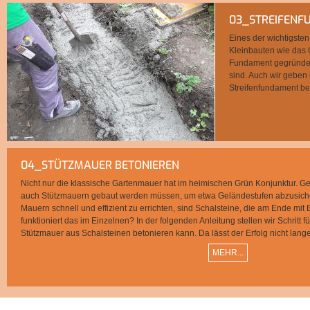
03_STREIFENF
Eines der wichtigsten
Kleinbauten wie das 
Fundament gegründet w
sind. Auch wir geben 
Streifenfundament bet
04_STÜTZMAUER BETONIEREN
Nicht nur die klassische Gartenmauer hat im heimischen Grün Konjunktur. Ge
auch Stützmauern gebaut werden müssen, um etwa Geländestufen abzusichern
Mauern schnell und effizient zu errichten, sind Schalsteine, die am Ende mit 
funktioniert das im Einzelnen? In der folgenden Anleitung stellen wir Schritt fü
Stützmauer aus Schalsteinen betonieren kann. Da lässt der Erfolg nicht lange
MEHR...