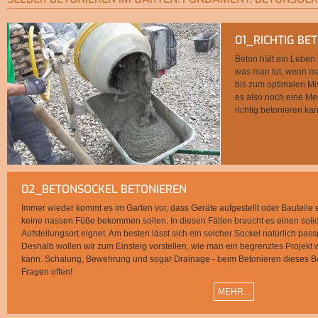
01_RICHTIG BE
Beton hält ein Leben 
was man tut, wenn ma
bis zum optimalen Mis
es also noch eine Men
richtig betonieren ka
02_BETONSOCKEL BETONIEREN
Immer wieder kommt es im Garten vor, dass Geräte aufgestellt oder Bauteile 
keine nassen Füße bekommen sollen. In diesen Fällen braucht es einen solid
Aufstellungsort eignet. Am besten lässt sich ein solcher Sockel natürlich pa
Deshalb wollen wir zum Einsteig vorstellen, wie man ein begrenztes Projekt
kann. Schalung, Bewehrung und sogar Drainage - beim Betonieren dieses B
Fragen offen!
MEHR...