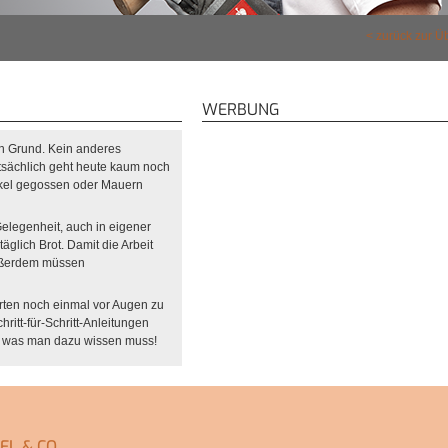
zurück zur Ü
WERBUNG
en Grund. Kein anderes
Tatsächlich geht heute kaum noch
ckel gegossen oder Mauern
Gelegenheit, auch in eigener
äglich Brot. Damit die Arbeit
Außerdem müssen
arten noch einmal vor Augen zu
itt-für-Schritt-Anleitungen
les, was man dazu wissen muss!
L & CO.