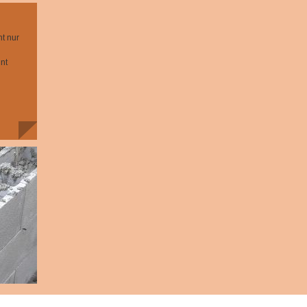
ht nur
n
nt