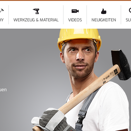
Direkt
zum
Inhalt
IY
WERKZEUG & MATERIAL
VIDEOS
NEUIGKEITEN
SU
auen
l