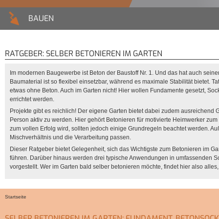
BAUEN
RATGEBER: SELBER BETONIEREN IM GARTEN
Im modernen Baugewerbe ist Beton der Baustoff Nr. 1. Und das hat auch sein
Baumaterial ist so flexibel einsetzbar, während es maximale Stabilität bietet. 
etwas ohne Beton. Auch im Garten nicht! Hier wollen Fundamente gesetzt, So
errichtet werden.
Projekte gibt es reichlich! Der eigene Garten bietet dabei zudem ausreichend 
Person aktiv zu werden. Hier gehört Betonieren für motivierte Heimwerker zum t
zum vollen Erfolg wird, sollten jedoch einige Grundregeln beachtet werden. 
Mischverhältnis und die Verarbeitung passen.
Dieser Ratgeber bietet Gelegenheit, sich das Wichtigste zum Betonieren im G
führen. Darüber hinaus werden drei typische Anwendungen in umfassenden Schr
vorgestellt. Wer im Garten bald selber betonieren möchte, findet hier also al
Startseite
Sie sind hier
SELBER BETONIEREN IM GARTEN: FUNDAMENT, BETONSOCKE